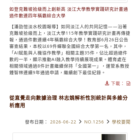
如登克難坡拾級而上創新高 淡江大學教學實踐研究計畫通
過件數連四年稱霸綜合大學
【潘劭愷淡水校園報導】如同淡江人的共同記憶——沿著
克難坡拾級而上，淡江大學115年教學實踐研究計畫再傳捷
報，通過件數連續4年稱霸綜合大學！教育部6月26日公告
審查結果，本校以69件蟬聯全國綜合大學第一名，其中，
「AI賦能與人機協作教學」相關主題35件，佔比超過總件
數的一半，顯示推動AI融入教學持續展現成果。體育處在
相關領域通過8件計畫繼續保持「全國第一」，運管系教授
鍾智林連續9年通過申請，繼續創下最佳紀錄。
下載：
從直覺走向數據治理 林志娟解析性別統計與多維分
析應用
發布日期：
2026-06-22
NO.1256
學校要聞