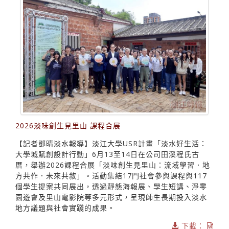
2026淡味創生見里山 課程合展
【記者鄧晴淡水報導】淡江大學USR計畫「淡水好生活：
大學城賦創設計行動」6月13至14日在公司田溪程氏古
厝，舉辦2026課程合展「淡味創生見里山：流域學習．地
方共作．未來共敘」。活動集結17門社會參與課程與117
個學生提案共同展出，透過靜態海報展、學生短講、淨零
園遊會及里山電影院等多元形式，呈現師生長期投入淡水
地方議題與社會實踐的成果。
下載：