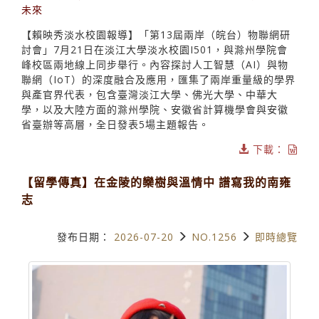
未來
【賴映秀淡水校園報導】「第13屆兩岸（皖台）物聯網研
討會」7月21日在淡江大學淡水校園I501，與滁州學院會
峰校區兩地線上同步舉行。內容探討人工智慧（AI）與物
聯網（IoT）的深度融合及應用，匯集了兩岸重量級的學界
與產官界代表，包含臺灣淡江大學、佛光大學、中華大
學，以及大陸方面的滁州學院、安徽省計算機學會與安徽
省臺辦等高層，全日發表5場主題報告。
下載：
【留學傳真】在金陵的欒樹與溫情中 譜寫我的南雍
志
發布日期：
2026-07-20
NO.1256
即時總覽