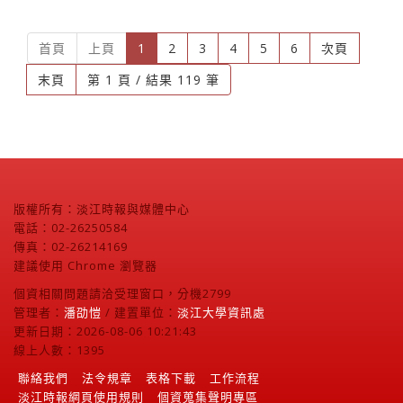
(current)
首頁
上頁
1
2
3
4
5
6
次頁
末頁
第 1 頁 / 結果 119 筆
版權所有：淡江時報與媒體中心
電話：02-26250584
傳真：02-26214169
建議使用 Chrome 瀏覽器
個資相關問題請洽受理窗口，分機2799
管理者：
潘劭愷
/ 建置單位：
淡江大學資訊處
更新日期：2026-08-06 10:21:43
線上人數：1395
聯絡我們
法令規章
表格下載
工作流程
淡江時報網頁使用規則
個資蒐集聲明專區