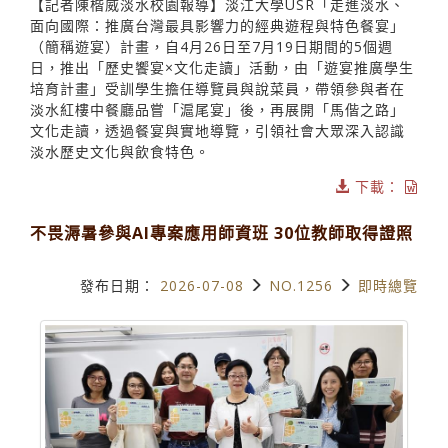
【記者陳楷威淡水校園報導】淡江大學USR「走進淡水、
面向國際：推廣台灣最具影響力的經典遊程與特色餐宴」
（簡稱遊宴）計畫，自4月26日至7月19日期間的5個週
日，推出「歷史饗宴×文化走讀」活動，由「遊宴推廣學生
培育計畫」受訓學生擔任導覽員與說菜員，帶領參與者在
淡水紅樓中餐廳品嘗「滬尾宴」後，再展開「馬偕之路」
文化走讀，透過餐宴與實地導覽，引領社會大眾深入認識
淡水歷史文化與飲食特色。
下載：
不畏溽暑參與AI專案應用師資班 30位教師取得證照
發布日期：
2026-07-08
NO.1256
即時總覽