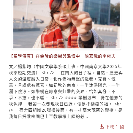
【留學傳真】在金陵的欒樹與溫情中 譜寫我的南雍志
文／楊紫均（中國文學學系碩士班，中國南京大學2025年
秋季短期交流） <br /> 在南大的日子裡，自然、歷史與
人文的溫度融入日常，化作潤物無聲的滋養。充實、愜
意，且處處有驚喜。如初秋的南京，一半沐浴陽光，一半
灑下陰涼。如欒樹在綠意與紅暈的交界，恰如其分，不
爭，不搶，也不響。 <br /> #### 欒樹瀑布 身在他鄉的
秋色裡 我第一次發現秋日已近，便是托欒樹的福。 <br
/> 宿舍四組團20號樓後面，有一排高大茂密的欒樹，是
我每日搭乘校園巴士至教學樓上課的必...
下載：