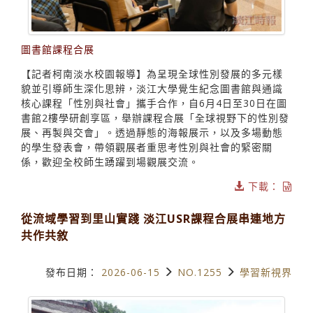
圖書館課程合展
【記者柯南淡水校園報導】為呈現全球性別發展的多元樣
貌並引導師生深化思辨，淡江大學覺生紀念圖書館與通識
核心課程「性別與社會」攜手合作，自6月4日至30日在圖
書館2樓學研創享區，舉辦課程合展「全球視野下的性別發
展、再製與交會」。透過靜態的海報展示，以及多場動態
的學生發表會，帶領觀展者重思考性別與社會的緊密關
係，歡迎全校師生踴躍到場觀展交流。
下載：
從流域學習到里山實踐 淡江USR課程合展串連地方
共作共敘
發布日期：
2026-06-15
NO.1255
學習新視界