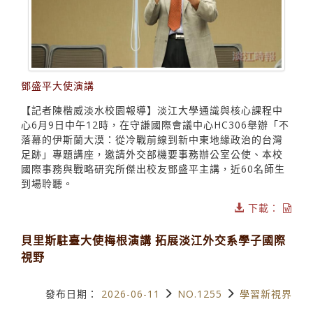
鄧盛平大使演講
【記者陳楷威淡水校園報導】淡江大學通識與核心課程中
心6月9日中午12時，在守謙國際會議中心HC306舉辦「不
落幕的伊斯蘭大漠：從冷戰前線到新中東地緣政治的台灣
足跡」專題講座，邀請外交部機要事務辦公室公使、本校
國際事務與戰略研究所傑出校友鄧盛平主講，近60名師生
到場聆聽。
下載：
貝里斯駐臺大使梅根演講 拓展淡江外交系學子國際
視野
發布日期：
2026-06-11
NO.1255
學習新視界