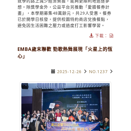
就學的路上減少經濟負擔，能夠更順利地追逐夢
想。除獎學金外，公益平台另推動「愛膳餐券計
畫」，本學期募集48萬餘元，共29人受惠。餐券
已於開學日核發，提供校園特約商店兌換餐點，
避免因生活困難之壓力或過度打工影響學習。
下載：
EMBA歲末聯歡 勁歌熱舞展現「火星上的恆
心」
2025-12-26
NO.1237