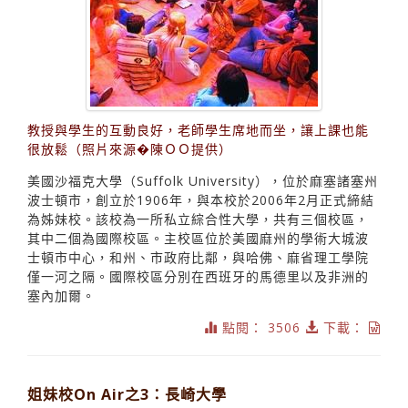
教授與學生的互動良好，老師學生席地而坐，讓上課也能
很放鬆（照片來源�陳ＯＯ提供）
美國沙福克大學（Suffolk University），位於麻塞諸塞州
波士頓市，創立於1906年，與本校於2006年2月正式締結
為姊妹校。該校為一所私立綜合性大學，共有三個校區，
其中二個為國際校區。主校區位於美國麻州的學術大城波
士頓市中心，和州、市政府比鄰，與哈佛、麻省理工學院
僅一河之隔。國際校區分別在西班牙的馬德里以及非洲的
塞內加爾。
點閱： 3506
下載：
姐妹校On Air之3：長崎大學