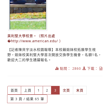
美利堅大學校景。（照片出處
�http://www.american.edu/ ）
【記者陳貝宇淡水校園報導】本校藉姐妹校拓展學生視
野，姐妹校美利堅大學首次開放交換學生機會，名額1名，
歡迎大二的學生踴躍報名。
點閱： 2860
下載：
(current)
首頁
上頁
1
2
3
次頁
末頁
第 3 頁 / 結果 65 筆