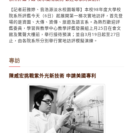
【記者莊雅婷、翁浩源淡水校園報導】本校98年度大學校
院系所評鑑今天（6日）起展開第一梯次實地訪評，首先登
場的是資圖、大傳、資傳、旅遊及語言系。為熱烈歡迎評
鑑委員，學習與教學中心教學評鑑發展組上月25日在會文
館及驚聲大樓前，舉行接待預演；並自3月19日起至27日
止，由各院系所分別舉行實地訪評模擬演練。
專訪
陳威宏挑戰紫外光新技術 申請美國專利