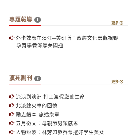
專題報導
1
更多
外卡效應在淡江─美研所：政經文化宏觀視野
孕育學養深厚美國通
瀛苑副刊
8
更多
流浪到澳洲 打工渡假滋養生命
北淡線火車的回憶
勵志繪本-旅途樂章
五月徵文：母親節另類感恩
人物短波：林芳如參賽票選好學生美女