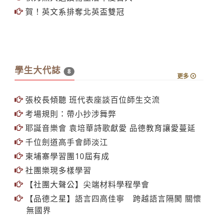
賀！英文系排奪北英盃雙冠
學生大代誌
8
更多
張校長傾聽 班代表座談百位師生交流
考場規則：帶小抄涉舞弊
耶誕音樂會 袁培華詩歌獻愛 品德教育讓愛蔓延
千位劍道高手會師淡江
柬埔寨學習團10屆有成
社團樂現多樣學習
【社團大聲公】尖端材料學程學會
【品德之星】語言四高佳寧 跨越語言隔閡 關懷
無國界