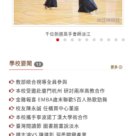
千位劍道高手會師淡江
學校要聞
13
更多
教部統合視導全員參與
本校受邀赴廈門杭州 研討兩岸高教合作
金雞報喜 EMBA歲末聯歡5百人熱歌勁舞
校友陳永誠 任櫃買中心董座
本校攜手寧波諾丁漢大學術合作
臺灣閱讀節 圖書館畫說淡水
鍾志鴻VS.陳建彰 洞悉關鍵產業