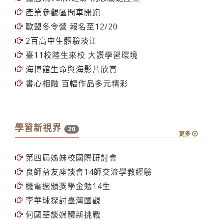
產業參觀區間車開跑
歐盟冬令營 報名至12/20
2百高中生體驗淡江
臺11校陸生來校 大讚學習環境
海博館生命與海影片欣賞
書心相融 百幅作品多元精彩
學習新視界
20
更多
第四屆姊妹校國際研討會
良師益友座談會14師交流學教經驗
機電週頒獎學金勉14生
李華球探討臺灣國觀
何國華談媒體新挑戰