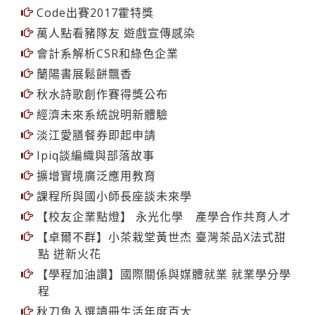
Code出賽2017霍特獎
萬人點看豬隊友 遊戲宣傳感染
會計系解析CSR和綠色企業
蘭陽書展鬆餅飄香
秋水詩歌創作賽得獎公布
經濟未來系統說明新體驗
淡江愛膳餐券即起申請
Ipiq談編織與部落故事
擴增實境廣泛應用教育
課程所與國小師長座談未來學
【校友企業點燈】 永光化學 產學合作共育人才
【卓爾不群】小茶栽堂黃世杰 臺灣茶品X法式甜
點 迸新火花
【學程加油讚】國際關係與媒體就業 就業學分學
程
秋刀魚入選讀冊生活年度百大