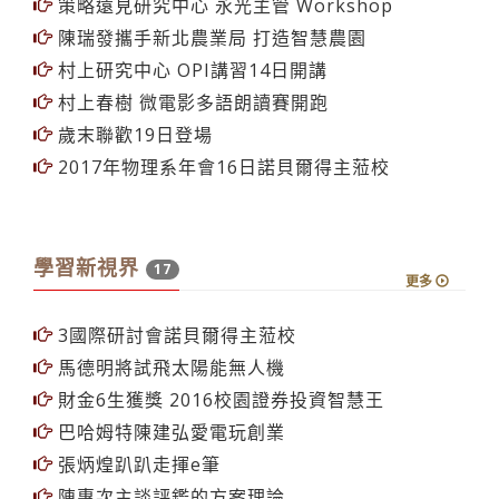
策略遠見研究中心 永光主管 Workshop
陳瑞發攜手新北農業局 打造智慧農園
村上研究中心 OPI講習14日開講
村上春樹 微電影多語朗讀賽開跑
歲末聯歡19日登場
2017年物理系年會16日諾貝爾得主蒞校
學習新視界
17
更多
3國際研討會諾貝爾得主蒞校
馬德明將試飛太陽能無人機
財金6生獲獎 2016校園證券投資智慧王
巴哈姆特陳建弘愛電玩創業
張炳煌趴趴走揮e筆
陳惠次主談評鑑的方案理論