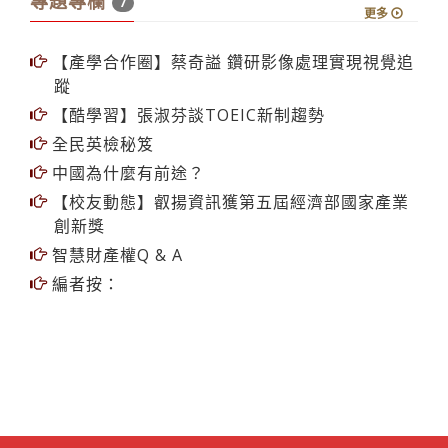
專題專欄
7
更多
【產學合作圈】蔡奇謚 鑽研影像處理實現視覺追
蹤
【酷學習】張淑芬談TOEIC新制趨勢
全民英檢秘笈
中國為什麼有前途？
【校友動態】叡揚資訊獲第五屆經濟部國家產業
創新獎
智慧財產權Q & A
編者按：