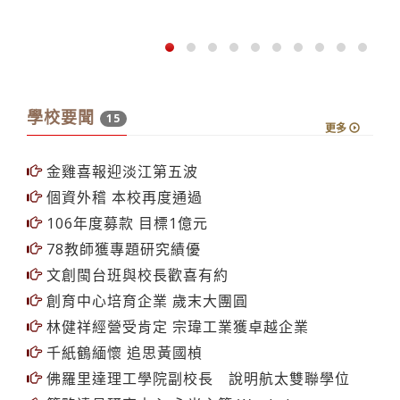
學校要聞
15
更多
金雞喜報迎淡江第五波
個資外稽 本校再度通過
106年度募款 目標1億元
78教師獲專題研究績優
文創閩台班與校長歡喜有約
創育中心培育企業 歲末大團圓
林健祥經營受肯定 宗瑋工業獲卓越企業
千紙鶴緬懷 追思黃國楨
佛羅里達理工學院副校長 說明航太雙聯學位