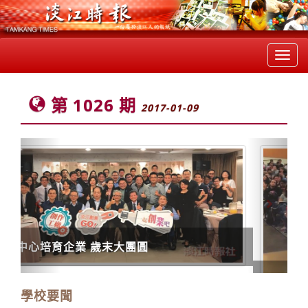
Toggl
navig
第 1026 期
2017-01-09
Previous
Next
【教學任意門】遠距教學變革 SDSU研發學習鏡
學校要聞