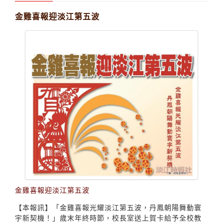
金雞喜報迎淡江第五波
金雞喜報迎淡江第五波
【本報訊】「金雞喜報光耀淡江第五波，丹鳳朝陽舞動寰
宇新契機！」歲末年終時節，校長室送上賀卡給予全校教