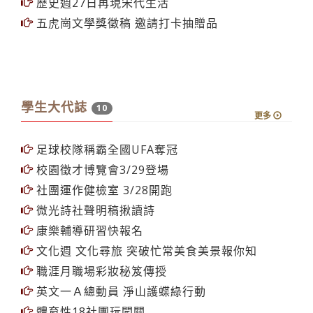
歷史週27日再現宋代生活
五虎崗文學獎徵稿 邀請打卡抽贈品
學生大代誌
10
更多
足球校隊稱霸全國UFA奪冠
校園徵才博覽會3/29登場
社團運作健檢室 3/28開跑
微光詩社聲明稿揪讀詩
康樂輔導研習快報名
文化週 文化尋旅 突破忙常美食美景報你知
職涯月職場彩妝秘笈傳授
英文一Ａ總動員 淨山護蝶綠行動
體育性18社團玩闖關