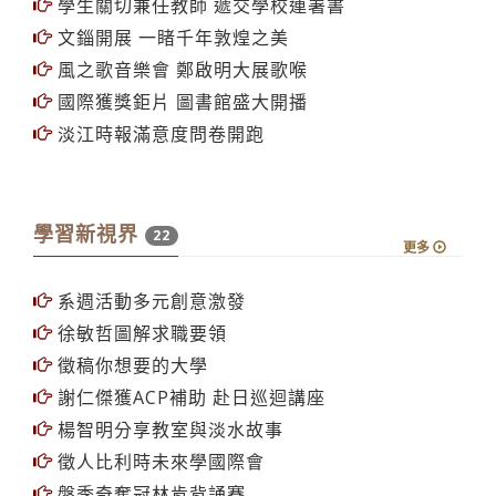
學生關切兼任教師 遞交學校連署書
文錙開展 一睹千年敦煌之美
風之歌音樂會 鄭啟明大展歌喉
國際獲獎鉅片 圖書館盛大開播
淡江時報滿意度問卷開跑
學習新視界
22
更多
系週活動多元創意激發
徐敏哲圖解求職要領
徵稿你想要的大學
謝仁傑獲ACP補助 赴日巡迴講座
楊智明分享教室與淡水故事
徵人比利時未來學國際會
盤季奇奪冠林肯背誦賽