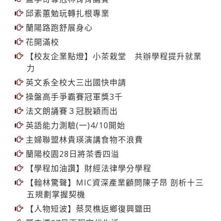
邱素蕙勉玩轉扎根專業
蘭陽路跑舒展身心
花開滿校
【校友企業點燈】小茶栽堂 共辦學程提升就業
力
英文系全校大三出國快申請
操盤高手爭霸賽冠軍獎3千
法文朗誦賽３冠脫穎而出
英語能力測驗(一)4/10開始
主婦聯盟林貴瑛演講食物不浪費
蘭陽校園28日將茶香四溢
【學程加油讚】財經法律學分學程
【翰林驚聲】MIC資深產業顧問陳子昂 剖析十三
五規劃掌握契機
【人物短波】蔡炅樵返鄉復興鹽田