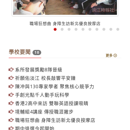
職場狂想曲 身障生訪新北優良按摩店
學校要聞
10
更多
系所發展獎勵8隊晉級
祈願佑淡江 校長敲響平安鐘
陳冲與130專家學者 聚焦核心競爭力
手創光點千人動手玩科學
香港2高中來訪 雙聯英語授課吸睛
境輔組4講座 傳授職涯撇步
職場狂想曲 身障生訪新北優良按摩店
期中退選今起開始