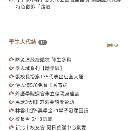
特色歡迎「路過」
學生大代誌
11
更多
防災演練總體檢 師生參與
學思域系列【勵學區】
張校長授旗135代表出征全大運
傳恩情5/8免費卡片寄送
外語學院週會朱立倫現身座談
民歌3大咖 帶來金韶獎贊助
林雲山頒5獎學金21學子發願回饋
校長盃 5/18決戰
新北市校友會 假日養護中心獻愛