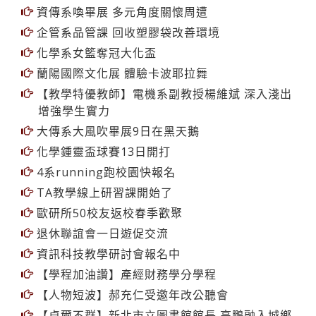
資傳系喚畢展 多元角度關懷周遭
企管系品管課 回收塑膠袋改善環境
化學系女籃奪冠大化盃
蘭陽國際文化展 體驗卡波耶拉舞
【教學特優教師】電機系副教授楊維斌 深入淺出
增強學生實力
大傳系大風吹畢展9日在黑天鵝
化學鍾靈盃球賽13日開打
4系running跑校園快報名
TA教學線上研習課開始了
歐研所50校友返校春季歡聚
退休聯誼會一日遊促交流
資訊科技教學研討會報名中
【學程加油讚】產經財務學分學程
【人物短波】郝充仁受邀年改公聽會
【卓爾不群】新北市立圖書館館長 高鵬融入城鄉