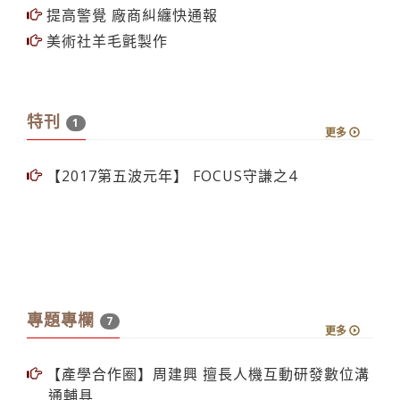
提高警覺 廠商糾纏快通報
美術社羊毛氈製作
特刊
1
更多
【2017第五波元年】 FOCUS守謙之4
專題專欄
7
更多
【產學合作圈】周建興 擅長人機互動研發數位溝
通輔具