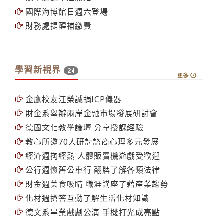
國際海博館日週六登場
財務處提醒補繳費
學習新視界
24
更多
金鷹校友江榮誠捐ICP儀器
財金系舉辦兩岸金融市場發展研討會
德國文化教學論壇 分享授課經驗
教心所邀70人研討諮商心理多元發展
經濟週掏經熱 人體販賣機遊戲受歡迎
公行週懷舊公車行 翻牌了解各類法律
財金週美食吸睛 職涯講座了藉產業趨勢
化材週搶答互動了解生活化材知識
德文系畢業戲劇公演 手機打光成亮點