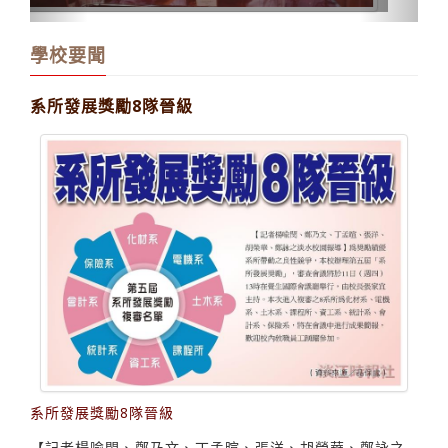
學校要聞
系所發展獎勵8隊晉級
系所發展獎勵8隊晉級
【記者楊喻閔、鄭乃文、丁孟暄、張洋、胡榮華、鄭詠之