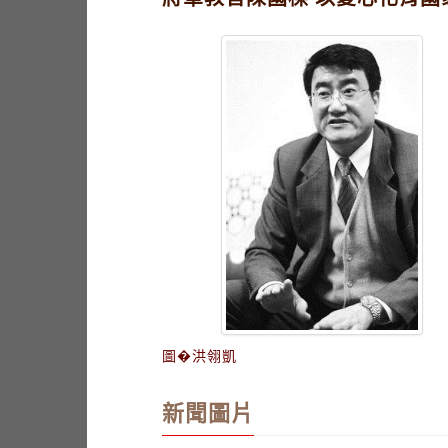
圖�洪翎凱
新聞圖片