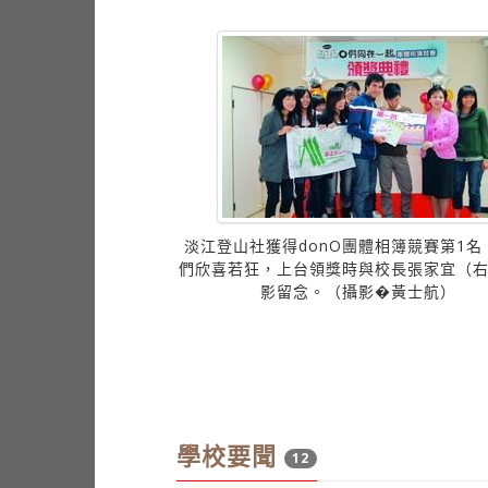
慶萱
淡江登山社獲得donO團體相簿競賽第1名
們欣喜若狂，上台領獎時與校長張家宜（
影留念。（攝影�黃士航）
學校要聞
12