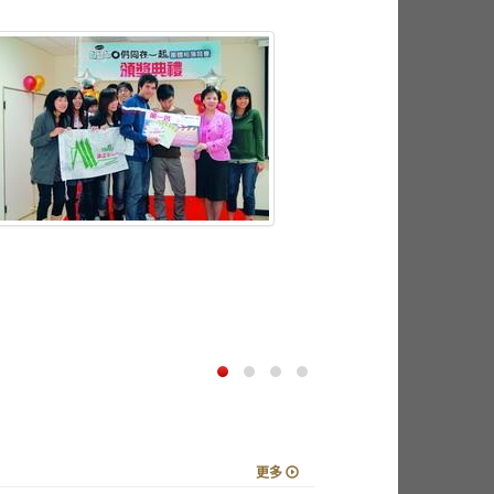
海音咖啡館上週試賣，
購買。（
更多