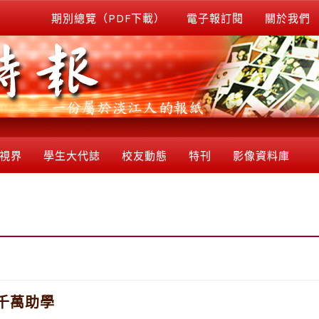
期別總覽（PDF下載）
電子報訂閱
關於我們
視界
學生大代誌
校友動態
特刊
影像資料庫
千萬助學