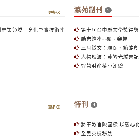
瀛苑副刊
5
更多
材專業領域 育化堅實技術才
第十屆台中縣文學獎得獎
勵志繪本--獨享樂趣
三月徵文：環保、節能創意
人物短波：黃繁光編書記
智慧財產權小測驗
特刊
4
更多
將軍教官陳國樑 以愛心
全民英檢秘笈