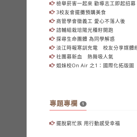
檢舉菸害一起來 勸導志工即起招募
3校友會擺攤預購美食
商管學會徵義工 愛心不落人後
諮輔組栽培陽光種籽開跑
探尋生命團體 為同學解惑
淡江時報寒訓充電 校友分享媒體
社團募新血 熱舞吸人氣
姐妹校On Air 之1：國際化拓版
專題專欄
1
擺脫窮忙族 用行動感受幸福