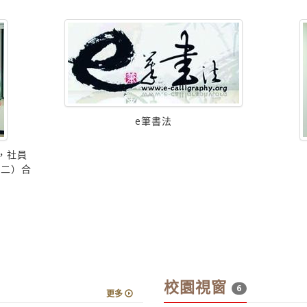
e筆書法
，社員
右二）合
校園視窗
6
更多