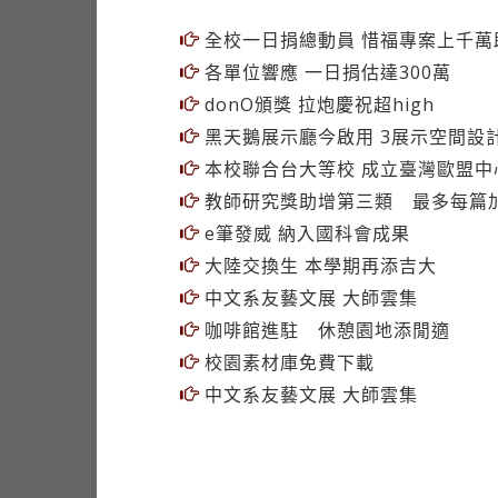
全校一日捐總動員 惜福專案上千萬
各單位響應 一日捐估達300萬
donO頒獎 拉炮慶祝超high
黑天鵝展示廳今啟用 3展示空間設
本校聯合台大等校 成立臺灣歐盟中
教師研究獎助增第三類 最多每篇加
e筆發威 納入國科會成果
大陸交換生 本學期再添吉大
中文系友藝文展 大師雲集
咖啡館進駐 休憩園地添閒適
校園素材庫免費下載
中文系友藝文展 大師雲集