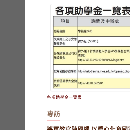
各項助學金一覽表
專訪
將軍教官陳國樑 以愛心化育國