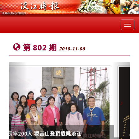
Toggl
navig
第 802 期
2010-11-06
Previous
Next