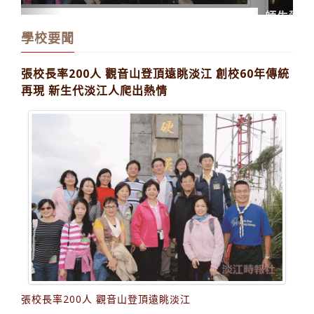
師生賀校慶 TKU60閃耀蘭陽
學校要聞
張校長率200人 觀音山登頂遠眺淡江 創校60年傳統
再現 新生代淡江人爬出熱情