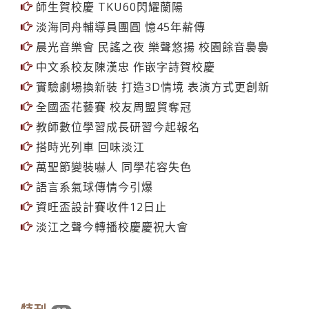
淡卷嘉年華盛大燈場 狂歡60校慶
師生賀校慶 TKU60閃耀蘭陽
淡海同舟輔導員團圓 憶45年薪傳
晨光音樂會 民謠之夜 樂聲悠揚 校園餘音裊裊
中文系校友陳漢忠 作嵌字詩賀校慶
實驗劇場換新裝 打造3D情境 表演方式更創新
全國盃花藝賽 校友周盟貿奪冠
教師數位學習成長研習今起報名
搭時光列車 回味淡江
萬聖節變裝嚇人 同學花容失色
語言系氣球傳情今引爆
資旺盃設計賽收件12日止
淡江之聲今轉播校慶慶祝大會