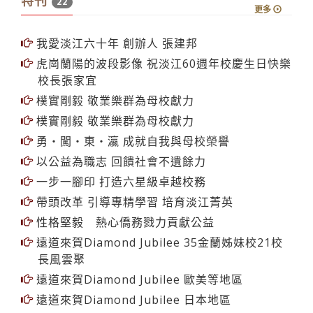
特刊
22
更多
我愛淡江六十年 創辦人 張建邦
虎崗蘭陽的波段影像 祝淡江60週年校慶生日快樂
校長張家宜
樸實剛毅 敬業樂群為母校獻力
樸實剛毅 敬業樂群為母校獻力
勇‧闖‧東‧瀛 成就自我與母校榮譽
以公益為職志 回饋社會不遺餘力
一步一腳印 打造六星級卓越校務
帶頭改革 引導專精學習 培育淡江菁英
性格堅毅 熱心僑務戮力貢獻公益
遠道來賀Diamond Jubilee 35金蘭姊妹校21校
長風雲聚
遠道來賀Diamond Jubilee 歐美等地區