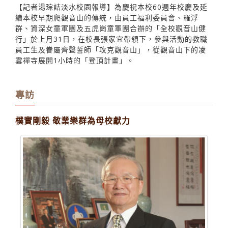
張校長率200人 觀音山登頂遠眺淡江
【記者湯琮詰淡水校園報導】為慶祝本校60週年校慶及延
續本校早期爬觀音山的傳統，由員工福利委員會、羅浮
群、資深女童軍團及五虎崗童軍團合辦的「全校觀音山健
行」於上月31日，在校長張家宜帶領下，參與活動的教職
員工生及眷屬齊聲誓師「攻克觀音山」，從觀音山下的凌
雲禪寺展開1小時的「登頂計畫」。
專訪
樸實剛毅 敬業樂群為母校獻力