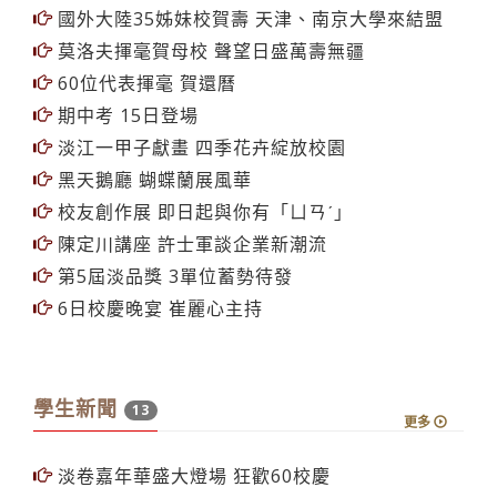
統再現 新生代淡江人爬出熱情
國外大陸35姊妹校賀壽 天津、南京大學來結盟
莫洛夫揮毫賀母校 聲望日盛萬壽無疆
60位代表揮毫 賀還曆
期中考 15日登場
淡江一甲子獻畫 四季花卉綻放校園
黑天鵝廳 蝴蝶蘭展風華
校友創作展 即日起與你有「ㄩㄢˊ」
陳定川講座 許士軍談企業新潮流
第5屆淡品獎 3單位蓄勢待發
6日校慶晚宴 崔麗心主持
學生新聞
13
更多