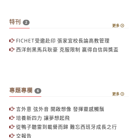
白色聖誕化妝舞會即起購票
特刊
2
更多
FICHET受邀赴印 張家宜校長論高教管理
西洋劍黑馬兵耿豪 克服限制 贏得自信與獎盃
專題專欄
6
更多
言外意 弦外音 開啟想像 發揮靈感觸鬚
培養新四力 讓夢想起飛
從鴨子聽雷到載譽而歸 難忘西班牙成長之行