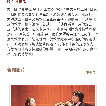
詩人 陳義芝
文／陳思嘉整理 攝影／王文彥 導讀：中文系於上月8日以
「揭開繆思的面紗」為主題，邀請詩人陳義芝、蕭蕭進行
大師對談。由中文系教授呂正惠主持，題綱為：「談現代
詩的教學：如何讀懂一首詩」、「詩與隱喻：詩的語言」
及「詩的演化：超文本詩學」。本刊特別摘錄其精華以饗
讀者。 陳義芝 vs. 蕭蕭 呂：兩位大師的共通點是創作、評
論與教學兼具，請先就兩位於教學經驗中所遇到的問題談
起，並說明如何解決這些問題？ 創作最重要的是想像力，
有想像力才能發揮靈感的觸鬚。 蕭：早期我曾和張漢良合
著《現代詩導讀》，...
新聞圖片
更多