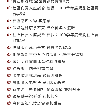
資管系發威 全國資訊比賽奪6獎
社團負責人座談會 校長：100學年度規劃社團實
作課程
校園話題人物 李應承
保險週好康拿不完 算命神準人氣旺
社團負責人座談會 校長：100學年度規劃社團實
作課程
柏林版百萬小學堂 參賽者想破頭
化學系新生秀黑色肺部圖 小學生好驚訝
宋達明赴賀蘭比奮進聯盟會議
建鬼啦！同學抱頭鼠竄
師生嚐法式甜品 觀歐洲魅影
魔術師人氣對決 第2隊最高票
新生盃］熱血開打 企管系摘 雙料冠軍
跟旱鴨子說掰掰 即起報名