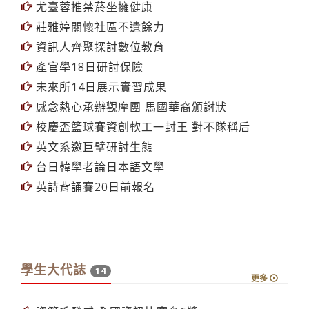
知識之海．台北校園動態
尤臺蓉推禁菸坐擁健康
莊雅婷關懷社區不遺餘力
資訊人齊聚探討數位教育
產官學18日研討保險
未來所14日展示實習成果
感念熱心承辦觀摩團 馬國華裔頒謝狀
校慶盃籃球賽資創軟工一封王 對不隊稱后
英文系邀巨擘研討生態
台日韓學者論日本語文學
英詩背誦賽20日前報名
學生大代誌
14
更多