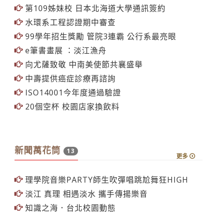
卓越計畫成果發表 切磋提升教學品質
第109姊妹校 日本北海道大學通訊簽約
水環系工程認證期中審查
99學年招生獎勵 管院3連霸 公行系最亮眼
e筆書畫展 ：淡江漁舟
向尤薩致敬 中南美使節共襄盛舉
中壽提供癌症診療再諮詢
ISO14001今年度通過驗證
20個空杯 校園店家換飲料
新聞萬花筒
13
更多
理學院音樂PARTY師生吹彈唱跳尬舞狂HIGH
淡江 真理 相遇淡水 攜手傳揚樂音