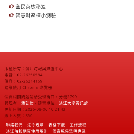
交報告
全民英檢秘笈
智慧財產權小測驗
版權所有：淡江時報與媒體中心
電話：02-26250584
傳真：02-26214169
建議使用 Chrome 瀏覽器
個資相關問題請洽受理窗口，分機2799
管理者：
潘劭愷
/ 建置單位：
淡江大學資訊處
更新日期：2026-08-06 10:21:43
線上人數：850
聯絡我們
法令規章
表格下載
工作流程