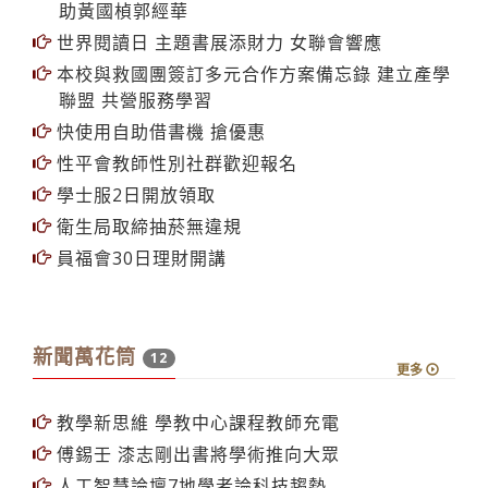
助黃國楨郭經華
世界閱讀日 主題書展添財力 女聯會響應
本校與救國團簽訂多元合作方案備忘錄 建立產學
聯盟 共營服務學習
快使用自助借書機 搶優惠
性平會教師性別社群歡迎報名
學士服2日開放領取
衛生局取締抽菸無違規
員福會30日理財開講
新聞萬花筒
12
更多
教學新思維 學教中心課程教師充電
傅錫壬 漆志剛出書將學術推向大眾
人工智慧論壇7地學者論科技趨勢