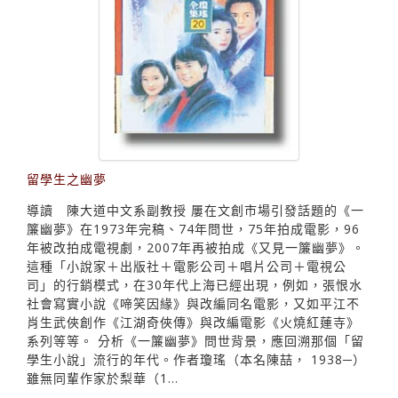
留學生之幽夢
導讀 陳大道中文系副教授 屢在文創市場引發話題的《一
簾幽夢》在1973年完稿、74年問世，75年拍成電影，96
年被改拍成電視劇，2007年再被拍成《又見一簾幽夢》。
這種「小說家＋出版社＋電影公司＋唱片公司＋電視公
司」的行銷模式，在30年代上海已經出現，例如，張恨水
社會寫實小說《啼笑因緣》與改編同名電影，又如平江不
肖生武俠創作《江湖奇俠傳》與改編電影《火燒紅蓮寺》
系列等等。 分析《一簾幽夢》問世背景，應回溯那個「留
學生小說」流行的年代。作者瓊瑤（本名陳喆， 1938─）
雖無同輩作家於梨華（1...