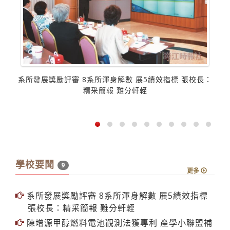
系所發展獎勵評審 8系所渾身解數 展5績效指標 張校長：
精采簡報 難分軒輊
台
學校要聞
9
更多
系所發展獎勵評審 8系所渾身解數 展5績效指標
張校長：精采簡報 難分軒輊
陳增源甲醇燃料電池觀測法獲專利 產學小聯盟補