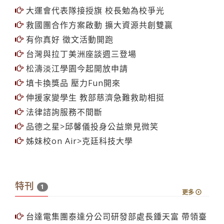
大運會代表隊接授旗 校長勉為校爭光
救國團合作方案啟動 擴大資源共創雙贏
有你真好 徵文活動開跑
台灣與拉丁美洲座談週三登場
松濤淡江學園今起開放申請
填卡換獎品 壓力Fun開來
伸援家變學生 教部慈濟急難救助相挺
法律諮詢服務不間斷
品德之星>邱馨儀投身公益樂見微笑
姊妹校on Air>克廷科技大學
特刊
1
更多
台達電集團泰達分公司研發部處長鍾天富 帶領臺