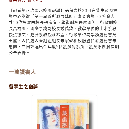
精采簡報 難分軒輊
【記者劉芷均淡水校園報導】品保處於23日在覺生國際會
議中心舉辦「第一屆系所發展獎勵」審查會議，8系發表，
共10位評審由校長張家宜、學術副校長虞國興、行政副校
長高柏園、國際事務副校長戴萬欽、教學單位的土木系教
授張德文、經濟系教授莊希豐、行政單位為學務處秘書吳
玉麗、人資處人管組組組長朱家瑛和校服暨資發處秘書朱
惠卿，共同評選出今年度5個獲獎的系所。獲獎系所將擇期
公告表揚。
一流讀書人
留學生之幽夢