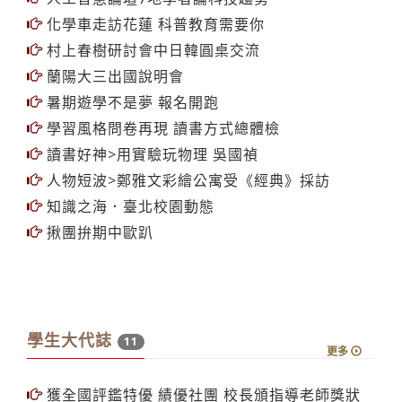
化學車走訪花蓮 科普教育需要你
村上春樹研討會中日韓圓桌交流
蘭陽大三出國說明會
暑期遊學不是夢 報名開跑
學習風格問卷再現 讀書方式總體檢
讀書好神>用實驗玩物理 吳國禎
人物短波>鄭雅文彩繪公寓受《經典》採訪
知識之海．臺北校園動態
揪團拚期中歐趴
學生大代誌
11
更多
獲全國評鑑特優 績優社團 校長頒指導老師獎狀