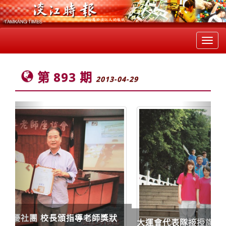
Toggl
navig
第 893 期
2013-04-29
Previous
Next
大運會代表隊接授旗 校長勉為校爭光