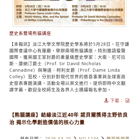
歷史系雙場熊貓講座
【本報訊】淡江大學文學院歷史學系將於5月28日，在守謙
國際會議中心有蓮廳，舉辦兩場熊貓講座，特別邀請蜚聲
國際、獲英國王室封爵的重量級歷史學家：大衛．尼可拉
斯．康納汀爵士（Prof. Sir David Nicholas
Cannadine）與琳達．柯利女爵（Prof. Dame Linda
Colley）蒞校，分別針對現代世界的慈善事業與全球憲政
史發表專題演講，活動全場以英文進行，提供即時中文翻
譯字幕，歡迎全校師生及各界人士踴躍報名參加。
下載：
【熊貓講座】結緣淡江近40年 諾貝爾獎得主野依良
治 揭示化學創造價值的核心力量
發布日期：
2026-03-20
NO.1244
學習新視界