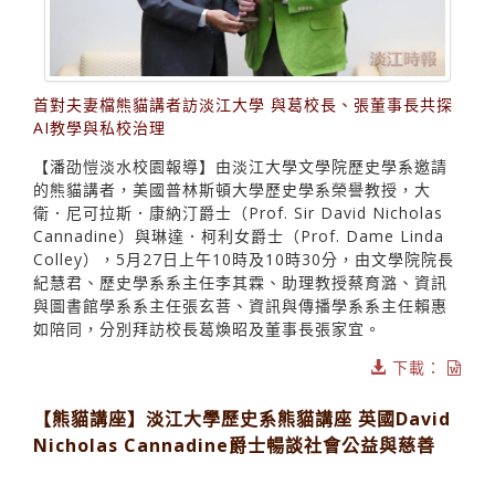
首對夫妻檔熊貓講者訪淡江大學 與葛校長、張董事長共探
AI教學與私校治理
【潘劭愷淡水校園報導】由淡江大學文學院歷史學系邀請
的熊貓講者，美國普林斯頓大學歷史學系榮譽教授，大
衛．尼可拉斯．康納汀爵士（Prof. Sir David Nicholas
Cannadine）與琳達．柯利女爵士（Prof. Dame Linda
Colley），5月27日上午10時及10時30分，由文學院院長
紀慧君、歷史學系系主任李其霖、助理教授蔡育潞、資訊
與圖書館學系系主任張玄菩、資訊與傳播學系系主任賴惠
如陪同，分別拜訪校長葛煥昭及董事長張家宜。
下載：
【熊貓講座】淡江大學歷史系熊貓講座 英國David
Nicholas Cannadine爵士暢談社會公益與慈善