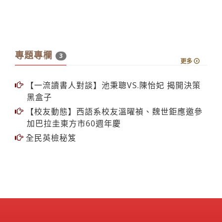
專題專欄
3
更多
【一流讀書人對談】池秉聰VS.陳怡妃 揭開決策
黑盒子
【校友動態】西語系校友溫曜禎、魏世鉅應邀參
加巴拉圭東方市60週年慶
全民英檢秘笈