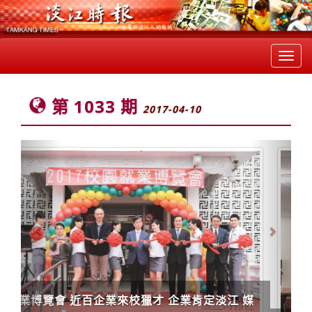
Toggl
navig
第 1033 期
2017-04-10
Previous
Next
 媒