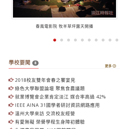
春風電影院 牧羊草坪露天開播
學校要聞
8
更多
2018校友雙年會春之饗宴見
綠色大學聯盟論壇 聚焦食農議題
就業博覽會企業肯定淡江 媒合率高過 42%
IEEE AINA 31國學者研討資訊網路應用
溫州大學來訪 交流校友經營
有愛無礙 榮譽學程生身障初體驗