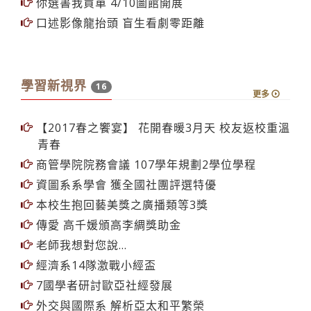
你選書我買單 4/10圖館開展
口述影像龍抬頭 盲生看劇零距離
學習新視界
16
更多
【2017春之饗宴】 花開春暖3月天 校友返校重溫
青春
商管學院院務會議 107學年規劃2學位學程
資圖系系學會 獲全國社團評選特優
本校生抱回藝美獎之廣播類等3獎
傳愛 高千媛頒高李綢獎助金
老師我想對您說...
經濟系14隊激戰小經盃
7國學者研討歐亞社經發展
外交與國際系 解析亞太和平繁榮