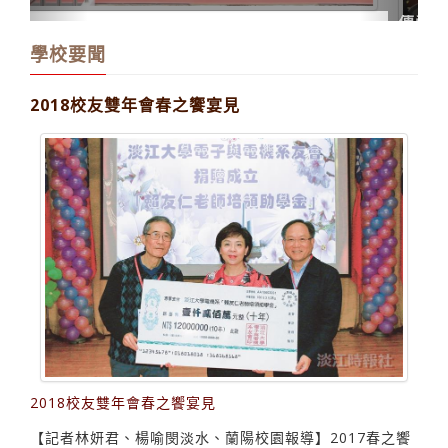
傳愛 高千媛頒高李綢獎助金
學校要聞
2018校友雙年會春之饗宴見
2018校友雙年會春之饗宴見
【記者林妍君、楊喻閔淡水、蘭陽校園報導】2017春之饗