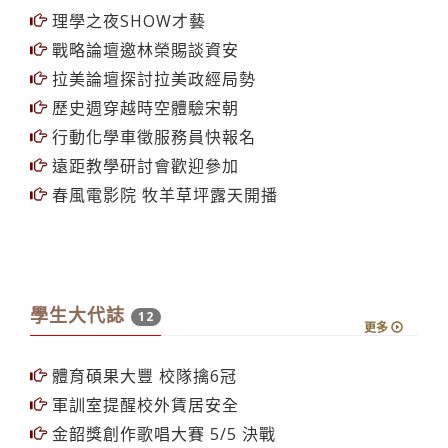
理學之夜SHOW才藝
戰略論壇邀林榮賜談資安
拉美論壇探討拉美政經局勢
歷史週穿越時空體驗宋朝
行動化學車徵服務員快報名
遠距教學研討會歡迎參加
春風電影院 牧羊草坪露天開播
學生大代誌
12
更多
體育碩果大豐 校隊擒6冠
軍訓室提醒校外賃居安全
金韶獎創作歌唱大賽 5/5 決戰