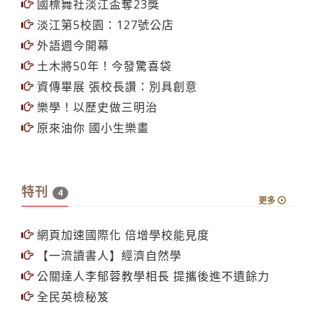
國標舞社淡江盃奪23獎
淡江第5校園：127號公店
外語週今開幕
土木將50年！今發驚喜袋
資傳畢展 張校長讚：別具創意
樂學！以歷史做三明治
原來油你 國小生樂畫
特刊
4
更多
網頁加速國際化 倍增學校能見度
【一流讀書人】經濟自然學
公關達人李郁蓉教學相長 提攜後進不遺餘力
全民英檢秘笈