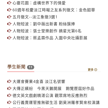
心靈花園：虛構世界下的情愛
60週年校慶淡江時報之友系列徵文：金色韶華
五月徵文--淡江象徵3選1
人物短波：劉中薇出新書 粉絲簇捧
人物短波：張士堂樂創作 摘星光第6名
人物短波：蔡孟霖作品 入圍中央社攝影展
學生新聞
11
更多
大運會賽果4金喜 淡江名號響
大傳正繽紛 今黑天鵝開展 飽覽歷屆好作品
德文英文戲劇精湛公演 觀眾席地反應熱烈
公行義賣運管推無碳生活 劉昊洲羅孝賢來校演講