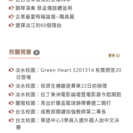
鋼琴演奏 蔡孟儒肢體並用
企業最愛時報論壇─職員篇
選擇淡江的60個理由
校園視窗
8
更多
淡水校園：Green Heart 5201314 有獎問答20
日登場
淡水校園：就貸生補繳退費單22日前辦理
淡水校園：拉丁美洲電影論壇暨電影展今起開跑
蘭陽校園：青出於蘭盃籃球錦標賽週二開打
台北校園：成教部開課加強教師第二專長
台北校園：華語中心3學員入選外國人說中文決
賽