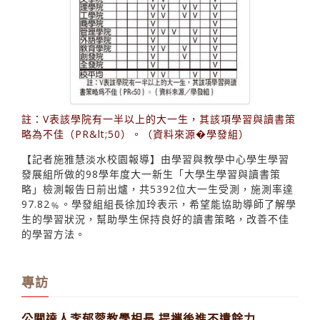
註：V表該學院有一半以上的大一生，其該項學習與讀書策
略為不佳（PR&lt;50）。（資料來源�學發組）
【記者施雅慧淡水校園報導】由學習與教學中心學生學習
發展組所做的98學年度大一新生「大學生學習與讀書策
略」檢測報告日前出爐，共5392位大一生受測，施測率達
97.82﹪。學發組組長徐加玲表示，希望能協助導師了解學
生的學習狀況，幫助學生保持良好的讀書策略，改善不佳
的學習方法。
專訪
公關達人李郁蓉教學相長 提攜後進不遺餘力