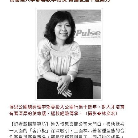
博思公關總經理李郁蓉投入公關行業十餘年，對人才培育
有著深厚的使命感，返校經驗傳承。（攝影�林奕宏）
【記者戴瑞瑤專訪】進入博思公關公司大門口，很快就被
一大面的「客戶板」深深吸引，上面標示著各種型態的合
作客戶與客戶簽名，那是李郁蓉與員工一同打拚的成果。