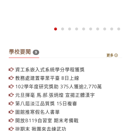
學校要聞
9
更多
資工系嵌入式系統學分學程獲獎
教務處建置畢業平臺 8日上線
102學年度研究獎助 375人獲逾2,770萬
元旦揮毫 馬.郝.張炳煌 宣揚正體漢字
第八屆淡江品質獎 15日複審
圖館推寒假名人書單
開放B119自習室 期末考備戰
拚期末 揪團來去練武功