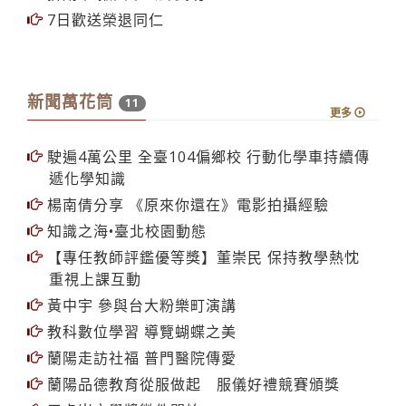
7日歡送榮退同仁
新聞萬花筒
11
更多
駛遍4萬公里 全臺104偏鄉校 行動化學車持續傳
遞化學知識
楊南倩分享 《原來你還在》電影拍攝經驗
知識之海•臺北校園動態
【專任教師評鑑優等獎】董崇民 保持教學熱忱
重視上課互動
黃中宇 參與台大粉樂町演講
教科數位學習 導覽蝴蝶之美
蘭陽走訪社福 普門醫院傳愛
蘭陽品德教育從服做起 服儀好禮競賽頒獎