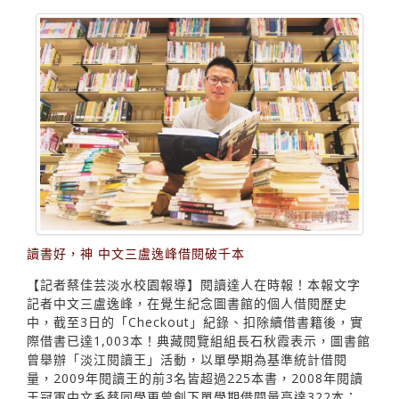
讀書好，神 中文三盧逸峰借閱破千本
【記者蔡佳芸淡水校園報導】閱讀達人在時報！本報文字
記者中文三盧逸峰，在覺生紀念圖書館的個人借閱歷史
中，截至3日的「Checkout」紀錄、扣除續借書籍後，實
際借書已達1,003本！典藏閱覽組組長石秋霞表示，圖書館
曾舉辦「淡江閱讀王」活動，以單學期為基準統計借閱
量，2009年閱讀王的前3名皆超過225本書，2008年閱讀
王冠軍中文系蔡同學更曾創下單學期借閱量高達322本；