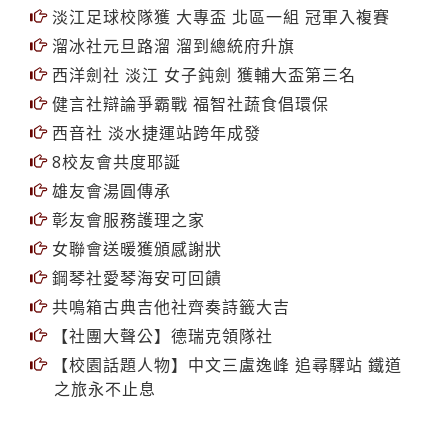
淡江足球校隊獲 大專盃 北區一組 冠軍入複賽
溜冰社元旦路溜 溜到總統府升旗
西洋劍社 淡江 女子鈍劍 獲輔大盃第三名
健言社辯論爭霸戰 福智社蔬食倡環保
西音社 淡水捷運站跨年成發
8校友會共度耶誕
雄友會湯圓傳承
彰友會服務護理之家
女聯會送暖獲頒感謝狀
鋼琴社愛琴海安可回饋
共鳴箱古典吉他社齊奏詩籤大吉
【社團大聲公】德瑞克領隊社
【校園話題人物】中文三盧逸峰 追尋驛站 鐵道
之旅永不止息