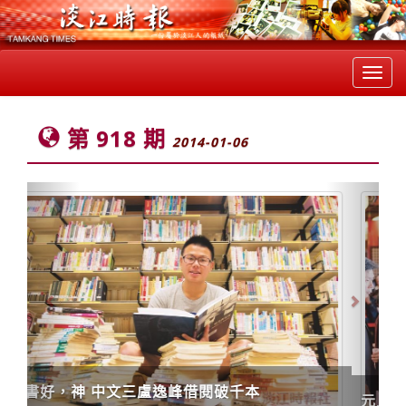
Toggl
navig
第 918 期
2014-01-06
Previous
Next
元旦揮毫 馬.郝.張炳煌 宣揚正體漢字