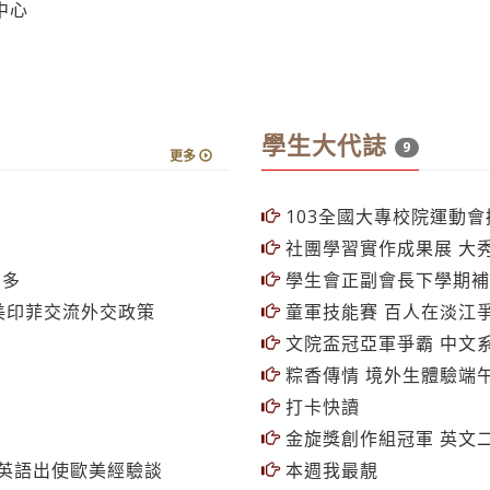
中心
學生大代誌
9
更多
103全國大專校院運動會
社團學習實作成果展 大
最多
學生會正副會長下學期補
美印菲交流外交政策
童軍技能賽 百人在淡江
文院盃冠亞軍爭霸 中文
粽香傳情 境外生體驗端
打卡快讀
金旋獎創作組冠軍 英文
英語出使歐美經驗談
本週我最靚