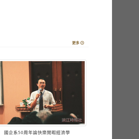
更多
蘭陽紹謨紀
國企系50周年論快樂閒暇經濟學