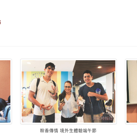
娟
粽香傳情 境外生體驗端午節