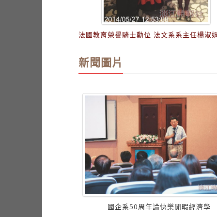
法國教育榮譽騎士勳位 法文系系主任楊淑
新聞圖片
金 本校奪十金全國第九
國企系50周年論快樂閒暇經濟學