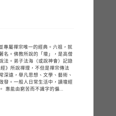
屬並專屬禪宗唯一的經典。六祖，就
著名。佛教所說的「壇」，是高僧
說法。弟子法海（或說神會）記錄
壇經》所說禪理，不但是禪宗傳法
常深遠，舉凡思想、文學、藝術、
啟發。一般人日常生活中，讀壇經
 惠能由窮苦而不識字的偏...