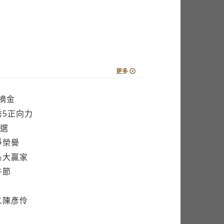
更多
摘金
秀5正向力
選
爭榮譽
系大贏家
午節
二陳彥伶