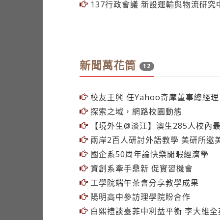
137行政會議 新設運輸與物流研究
新聞萬花筒
12
校友王興 任Yahoo奇摩董事總經理
探索之域，網路校園動態
【境外生@淡江】澳生285人校內
兩岸2百人研討外語教學 美研所邀
國企系50周年論快樂閒暇經濟學
資創系牽手鼎新 促實習機會
工學院端午茶會分享教學成果
陽明高中參訪理學院盼合作
白熙禮談臺菲中利益平衡 李大維全