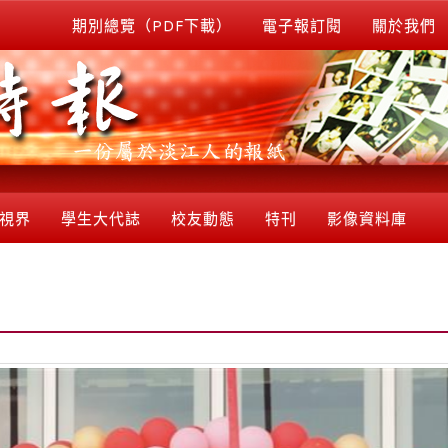
期別總覽（PDF下載）
電子報訂閱
關於我們
視界
學生大代誌
校友動態
特刊
影像資料庫