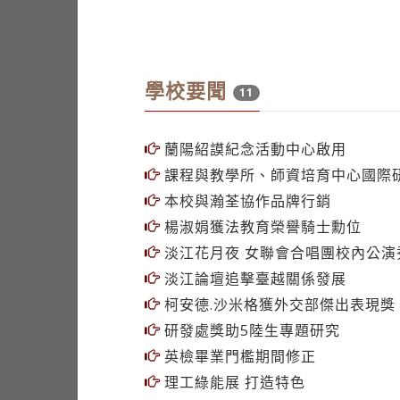
學校要聞
11
蘭陽紹謨紀念活動中心啟用
課程與教學所、師資培育中心國際研
本校與瀚荃協作品牌行銷
楊淑娟獲法教育榮譽騎士勳位
淡江花月夜 女聯會合唱團校內公演
淡江論壇追擊臺越關係發展
柯安德.沙米格獲外交部傑出表現獎
研發處獎助5陸生專題研究
英檢畢業門檻期間修正
理工綠能展 打造特色