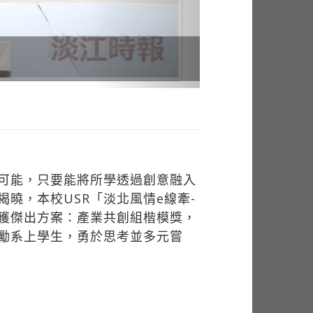
可能，只要能將所學透過創意融入
揭曉，本校USR「淡北風情e線牽-
獲傑出方案：產業共創組楷模獎，
勵系上學生，勇於思考並多元嘗