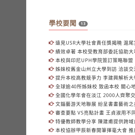
學校要聞
13
遠見USR大學社會責任獎揭曉 滬
績效卓著 本校受教育部委託協助大
本校與印尼UPH學院簽訂策略聯盟
姊妹校舊金山州立大學到訪 洽談交
提升本校高教競爭力 李建興解析大
全球逾40所姊妹校 致函本校 關心
全國化學年會在淡江 2000人齊聚
文錙藝游天地聯展 紛呈書畫藝術之
審查要點 VS亮點計畫 王貞淑用
特優教師教學分享 陳建甫提供跨域
本校協辦甲辰新春開筆揮毫大會 推