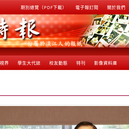
期別總覽（PDF下載）
電子報訂閱
關於我們
視界
學生大代誌
校友動態
特刊
影像資料庫