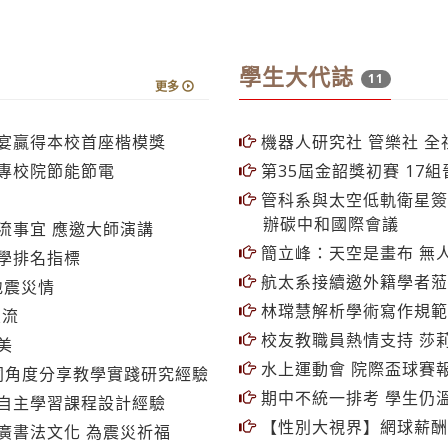
學生大代誌
11
更多
尾宴贏得本校首座楷模獎
機器人研究社 管樂社 全
專校院節能節電
第35屆金韶獎初賽 17
管科系與太空低軌衛星簽約
辦碳中和國際會議
流事宜 應邀大師演講
簡立峰：天空是畫布 無人
學排名指標
航太系接續邀外籍學者蒞
地震災情
林瑺慧解析學術寫作規範
交流
校友教職員熱情支持 莎莉S
美
水上運動會 院際盃球賽
不同角度分享教學實踐研究經驗
期中不統一排考 學生仍
自主學習課程設計經驗
【性別大視界】網球薪酬
廣書法文化 為震災祈福