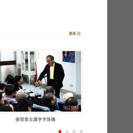
更多
張憶里主講字字珠璣
物理系教師