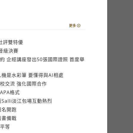
更多
社評雙特優
組晉級決賽
 企經講座發出50張國際證照 首度舉
機是水彩筆 要懂得與AI相處
校交流 強化國際合作
APA格式
alli淡江包場互動熱烈
報名開跑
溫書備戰
平等