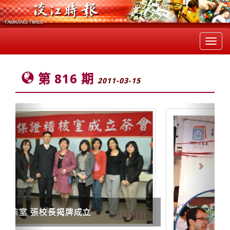
Toggl
navig
第 816 期
2011-03-15
Previous
Next