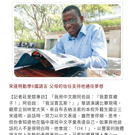
專訪
將台灣當第二個家 屢獲華語演講賽佳績 宋達明勤學
6國語言 父母的信任支持他通往夢想
宋達明勤學6國語言 父母的信任支持他通往夢想
【記者莊旻嬑專訪】「我用中文跟阿伯說：『我要買襪
子！』阿伯說：『我沒賣瓦斯！』」華語演講比賽現場，