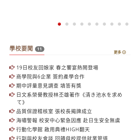
見識陸生的積極進取 學習獨立自主的精神
學校要聞
11
更多
19日校友回娘家 春之饗宴熱鬧登場
商學院與6企業 簽約產學合作
期中評量意見調查 填答有獎
日文系榮譽教授林丕雄著作《清き池水を求め
て》