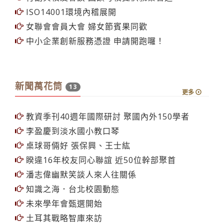
品質保證稽核室 張校長揭牌成立
海嘯警報 校安中心緊急因應 赴日生安全無虞
行動化學館 啟用典禮HIGH翻天
行副與校友會談 回饋母校提供就業管道
ISO14001環境內稽展開
女聯會會員大會 婦女節賓果同歡
中小企業創新服務憑證 申請開跑囉！
新聞萬花筒
13
更多
教資季刊40週年國際研討 聚國內外150學者
李盈慶到淡水國小教口琴
桌球哥倆好 張保興、王士紘
睽違16年校友同心聯誼 近50位幹部聚首