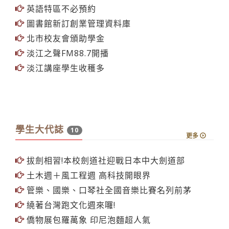
潘志偉幽默笑談人來人往關係
知識之海．台北校園動態
未來學年會甄選開始
土耳其戰略智庫來訪
英語特區不必預約
圖書館新訂創業管理資料庫
北市校友會頒助學金
淡江之聲FM88.7開播
淡江講座學生收穫多
學生大代誌
10
更多
拔劍相習!本校劍道社迎戰日本中大劍道部
土木週＋風工程週 高科技開眼界