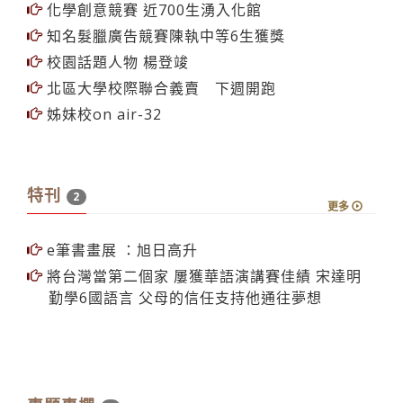
管樂、國樂、口琴社全國音樂比賽名列前茅
繞著台灣跑文化週來囉!
僑物展包羅萬象 印尼泡麵超人氣
化學創意競賽 近700生湧入化館
知名髮臘廣告競賽陳執中等6生獲獎
校園話題人物 楊登竣
北區大學校際聯合義賣 下週開跑
姊妹校on air-32
特刊
2
更多
e筆書畫展 ：旭日高升
將台灣當第二個家 屢獲華語演講賽佳績 宋達明
勤學6國語言 父母的信任支持他通往夢想