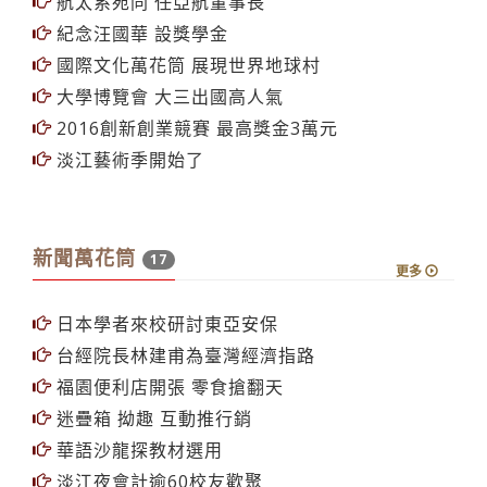
航太系宛同 任亞航董事長
紀念汪國華 設獎學金
國際文化萬花筒 展現世界地球村
大學博覽會 大三出國高人氣
2016創新創業競賽 最高獎金3萬元
淡江藝術季開始了
新聞萬花筒
17
更多
日本學者來校研討東亞安保
台經院長林建甫為臺灣經濟指路
福園便利店開張 零食搶翻天
迷疊箱 拗趣 互動推行銷
華語沙龍探教材選用
淡江夜會計逾60校友歡聚