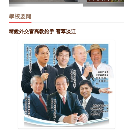
學校要聞
精銳外交官高教舵手 薈萃淡江