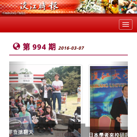
Toggl
navig
第 994 期
2016-03-07
Previous
Next
日本學者來校研討東亞安保