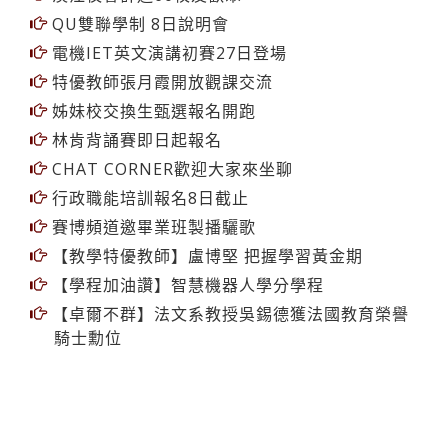
QU雙聯學制 8日說明會
電機IET英文演講初賽27日登場
特優教師張月霞開放觀課交流
姊妹校交換生甄選報名開跑
林肯背誦賽即日起報名
CHAT CORNER歡迎大家來坐聊
行政職能培訓報名8日截止
賽博頻道邀畢業班製播驪歌
【教學特優教師】盧博堅 把握學習黃金期
【學程加油讚】智慧機器人學分學程
【卓爾不群】法文系教授吳錫德獲法國教育榮譽
騎士勳位