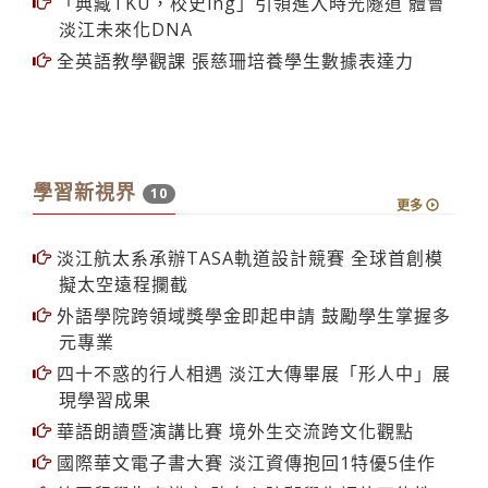
論文共同指導
「典藏TKU，校史ing」引領進入時光隧道 體會
淡江未來化DNA
全英語教學觀課 張慈珊培養學生數據表達力
學習新視界
10
更多
淡江航太系承辦TASA軌道設計競賽 全球首創模
擬太空遠程攔截
外語學院跨領域獎學金即起申請 鼓勵學生掌握多
元專業
四十不惑的行人相遇 淡江大傳畢展「形人中」展
現學習成果
華語朗讀暨演講比賽 境外生交流跨文化觀點