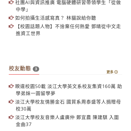
第37屆金韶獎決賽 唱出世代專屬特色
社團AI與資訊推廣 電腦硬體研習帶領學生「從做
中學」
如何拍攝生活感寫真？ 林貓說給你聽
【校園話題人物】不捨棄任何熱愛 鄧晴從中文走
進資工世界
校友動態
3
更多
睽違校園50載 淡江大學英文系校友集資160萬 助
學弟妹一圓留學夢
淡江大學校友情勝金石 國貿系周泰盛等人捐贈母
校30萬
淡江大學校友音樂人盧廣仲 鄭宜農 陳建騏 入圍