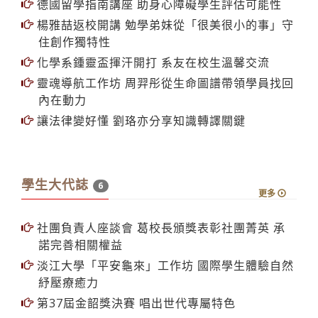
國際華文電子書大賽 淡江資傳抱回1特優5佳作
德國留學指南講座 助身心障礙學生評估可能性
楊雅喆返校開講 勉學弟妹從「很美很小的事」守
住創作獨特性
化學系鍾靈盃揮汗開打 系友在校生溫馨交流
靈魂導航工作坊 周羿彤從生命圖譜帶領學員找回
內在動力
讓法律變好懂 劉珞亦分享知識轉譯關鍵
學生大代誌
6
更多
社團負責人座談會 葛校長頒獎表彰社團菁英 承
諾完善相關權益
淡江大學「平安龜來」工作坊 國際學生體驗自然
紓壓療癒力