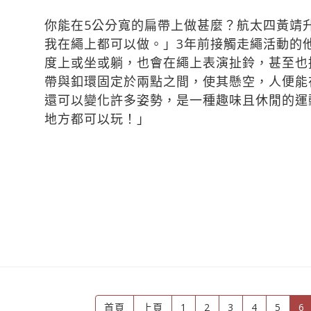
你能在5公分寬的扁帶上做甚麼？航太四黃靖
我在繩上都可以做。」3年前接觸走繩活動的
度上或坐或躺，也會在繩上表演扯鈴，甚至也
帶與釦環固定於兩點之間，使其懸空，人便能
還可以變化許多姿勢，是一種趣味且休閒的運
地方都可以玩！」
(
首頁
上頁
1
2
3
4
5
6