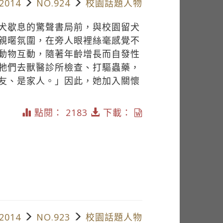
2014
NO.924
校園話題人物
犬歇息的驚聲書局前，與校園留犬
親暱氛圍，在旁人眼裡絲毫感覺不
動物互動，隨著年齡增長而自發性
牠們去獸醫診所檢查、打驅蟲藥，
友、是家人。」因此，她加入關懷
點閱： 2183
下載：
2014
NO.923
校園話題人物