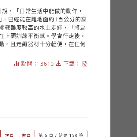
升說，「日常生活中能做的動作，
他，已經能在離地面約1百公分的高
挑戰難度較高的水上走繩，「將扁
在上頭訓練平衡感。學會行走後，
動。且走繩器材十分輕便，在任何
點閱： 3610
下載：
current)
次頁
末頁
第 6 頁 / 結果 158 筆