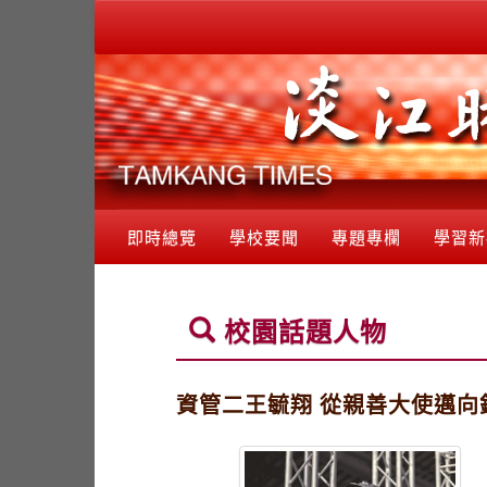
即時總覽
學校要聞
專題專欄
學習新
校園話題人物
資管二王毓翔 從親善大使邁向