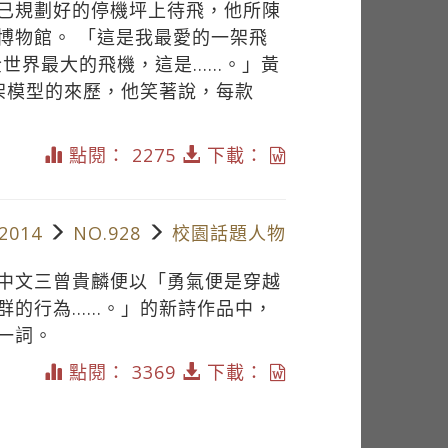
已規劃好的停機坪上待飛，他所陳
博物館。 「這是我最愛的一架飛
是全世界最大的飛機，這是……。」黃
架模型的來歷，他笑著說，每款
點閱： 2275
下載：
2014
NO.928
校園話題人物
中文三曾貴麟便以「勇氣便是穿越
群的行為……。」的新詩作品中，
一詞。
點閱： 3369
下載：