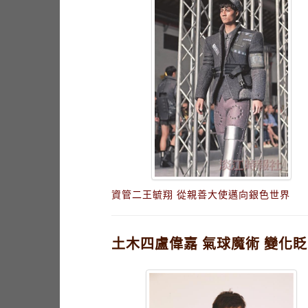
資管二王毓翔 從親善大使邁向銀色世界
土木四盧偉嘉 氣球魔術 變化