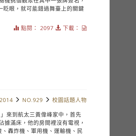
隨機挑個觀眾在其中一張牌簽名，
一眨眼，就可能錯過舞臺上的關鍵
點閱： 2097
下載：
2014
NO.929
校園話題人物
。」來到航太三黃偉峰家中，首先
佔據滿床，他的房間裡沒有電視，
梭、轟炸機、軍用機、運輸機、民