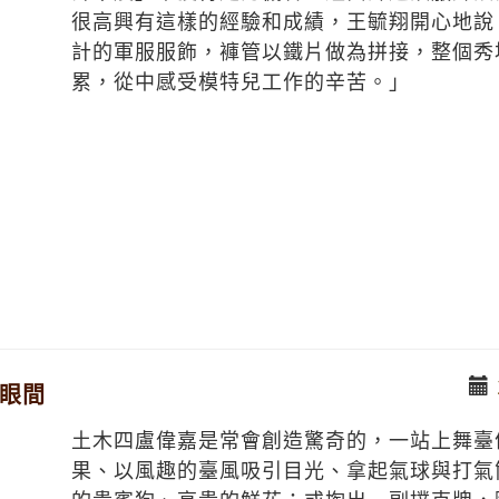
很高興有這樣的經驗和成績，王毓翔開心地說
計的軍服服飾，褲管以鐵片做為拼接，整個秀
累，從中感受模特兒工作的辛苦。」
眨眼間
土木四盧偉嘉是常會創造驚奇的，一站上舞臺
果、以風趣的臺風吸引目光、拿起氣球與打氣