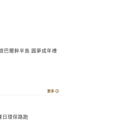
名
遊巴爾幹半島 圓夢成年禮
更多
球日環保路跑