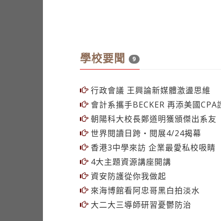
學校要聞
9
行政會議 王興論新媒體激盪思維
會計系攜手BECKER 再添美國CP
朝陽科大校長鄭道明獲頒傑出系友
世界閱讀日跨‧閱展4/24揭幕
香港3中學來訪 企業最愛私校吸睛
4大主題資源講座開講
資安防護從你我做起
來海博館看阿忠哥黑白拍淡水
大二大三導師研習憂鬱防治