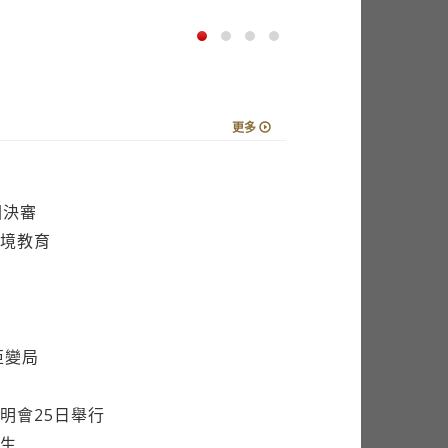
更多
圍決審
境教育
亞變局
明會25日舉行
生