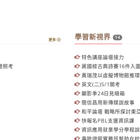
學習新視界
14
更多
特色講座論壇接力
A證照考
蔣國樑古典詩賽16件入
黃瑞茂以虛擬博物館推環
英文(二)5/1開考
顯影季24日見暗箱
簡信昌用新傳媒說故事
和平論壇 戰略所探討東
快報名PBL支援資訊課
資訊應用就業學分學程說
壽險證照實務班幫助在校