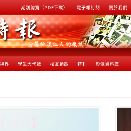
期別總覽（PDF下載）
電子報訂閱
關於我們
視界
學生大代誌
校友動態
特刊
影像資料庫