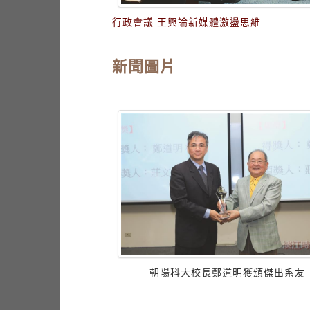
行政會議 王興論新媒體激盪思維
新聞圖片
研習憂鬱防治
朝陽科大校長鄭道明獲頒傑出系友