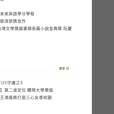
未來英語學分學程
慈濟原獎佳作
台灣文學獎圖書類長篇小說金典獎 阮慶
更多
CUS守謙之3
】第二波定位 體現大學價值
王鴻展將打造三心友善校園