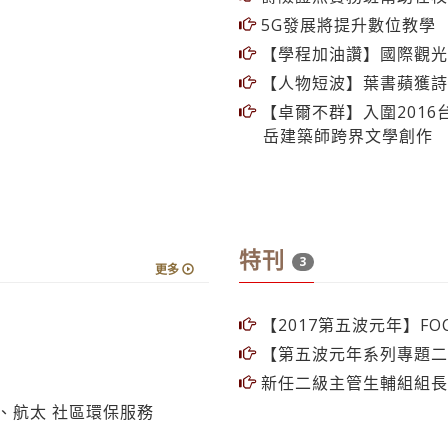
5G發展將提升數位教學
【學程加油讚】國際觀光
【人物短波】葉書蘋獲詩
【卓爾不群】入圍2016
岳建築師跨界文學創作
特刊
3
更多
【2017第五波元年】FO
【第五波元年系列專題二
新任二級主管生輔組組長
、航太 社區環保服務