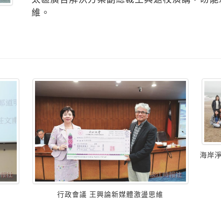
維。
海岸淨
行政會議 王興論新媒體激盪思維