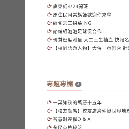
廣東話4/24開班
原住民阿美族語歡迎你來學
緬甸志工招募ING
諮輔組泡泡足球促合作
骨質密度測量 大二三生抽血 快報
【校園話題人物】大傳一蔡雅蓉 壯
專題專欄
4
一葉知秋的萬曆十五年
【校友動態】校友盧廣仲挺世界地
智慧財產權Q & A
全民英檢秘笈