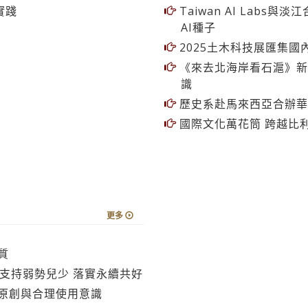
AI種子
2025土木科技展匯集國
《來去北海岸看石滬》新
識
歷史系赴馬來西亞合辦華
國際文化萬花筒 跨越比
更多
質
動支持弱勢兒少 落實永續共好
原創與合理使用意識
故事與人導精神