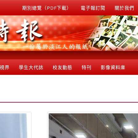
期別總覽（PDF下載）
電子報訂閱
關於我們
視界
學生大代誌
校友動態
特刊
影像資料庫