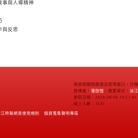
巧
步與反思
個資相關問題請洽受理窗口，分機2
管理者：
潘劭愷
/ 建置單位：
淡
更新日期：2026-08-06 10:21:43
線上人數：1541
淡江時報網頁使用規則
個資蒐集聲明專區