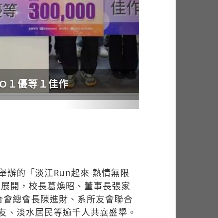
辦的「淡江Run起來 熱情無限
鬧展開，校長葛煥昭、董事長張家
合會總會長陳進財、系所友會聯合
友、淡水居民等逾千人共襄盛舉。