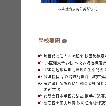
語~日本手捏花」手作講
福青蔬食展開幕剪綵儀式
學校要聞
8
跨世代淡江人Run起來 校園路跑展
QS亞洲大學排名 本校多項指標躍
USR論壇聚焦地方治理與生活轉型
淡味拾棲蒔 以跨域行動深化城市連
永續管理師課程探討ESG趨勢 蒲樹
育新世代
女聯會日本手捏花講座 動手打造專
校慶盃高爾夫球賽 陳可桓奪總桿冠
顏亮平分享非典型建築教學研究的