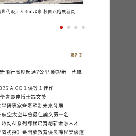
跨世代淡江人Run起來 校園路跑展新頁
跨世代淡江人Ru
更多
箭飛行高度超過7公里 驗證新一代航
25 AIGO１優等１佳作
學會最佳博士論文獎
官學研專家齊聚擘劃未來發展
25航空太空年會最佳論文第一名
 啟動AI系列課程培育創新金融人才
經濟初探》獲開放教育優良課程獎優選
淡江合作 推出FedGPT認證課程 培訓百位