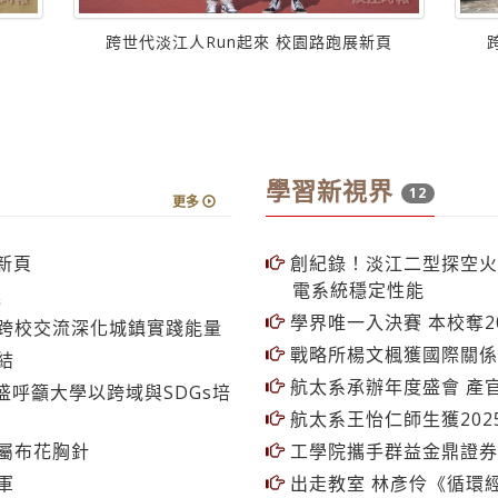
跨世代淡江人Run起來 校園路跑展新頁
學習新視界
12
更多
新頁
創紀錄！淡江二型探空火
電系統穩定性能
進
學界唯一入決賽 本校奪20
 跨校交流深化城鎮實踐能量
戰略所楊文楓獲國際關係
結
航太系承辦年度盛會 產
盛呼籲大學以跨域與SDGs培
航太系王怡仁師生獲20
屬布花胸針
工學院攜手群益金鼎證券
軍
出走教室 林彥伶《循環
實踐
Taiwan AI Labs與