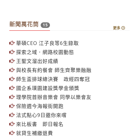
e筆書畫展 ：玉山
新聞萬花筒
15
更多
華碩CEO 江子良等6生錄取
探索之域．網路校園動態
王聖文溜出好成績
與校長有約餐會 師生齊聚樂融融
師生盃排球總決賽 政經四奪冠
國企系璞園建設獎學金頒獎
理學院首辦音樂會 同學以樂會友
保險週今海報街開跑
法式點心9日邀你來嚐
來比板書 即日報名