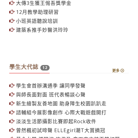
就貸生補繳退費
大傳3生獲王惕吾獎學金
12月教學助理研習
小班英語聽說培訓
建築系推手妙醫洪玲玲
學生大代誌
12
更多
學生會首辦溝通季 讓同學發聲
與師長面對面 班代表暢談心聲
新生繪製友善地圖 助身障生校園趴趴走
諮輔組今展影像創作 心際大戰遊戲開打
淡淡生活節攝影比賽即起Rock收件