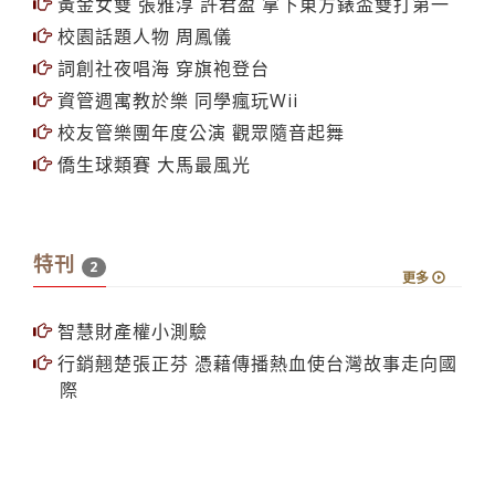
曾然楓初試啼聲 ELLEgirl潮T大賞摘冠
黃金女雙 張雅淳 許君盈 拿下東方錶盃雙打第一
校園話題人物 周鳳儀
詞創社夜唱海 穿旗袍登台
資管週寓教於樂 同學瘋玩Wii
校友管樂團年度公演 觀眾隨音起舞
僑生球類賽 大馬最風光
特刊
2
更多
智慧財產權小測驗
行銷翹楚張正芬 憑藉傳播熱血使台灣故事走向國
際