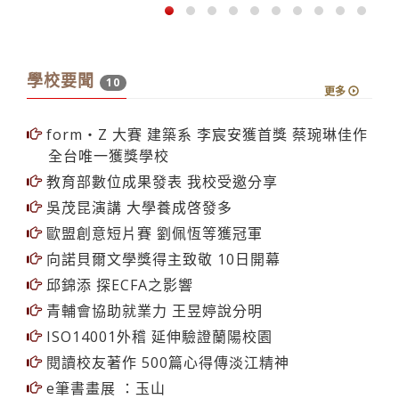
學校要聞
10
更多
form‧Z 大賽 建築系 李宸安獲首獎 蔡琬琳佳作
全台唯一獲獎學校
教育部數位成果發表 我校受邀分享
吳茂昆演講 大學養成啓發多
歐盟創意短片賽 劉佩恆等獲冠軍
向諾貝爾文學獎得主致敬 10日開幕
邱錦添 探ECFA之影響
青輔會協助就業力 王昱婷說分明
ISO14001外稽 延伸驗證蘭陽校園
閱讀校友著作 500篇心得傳淡江精神