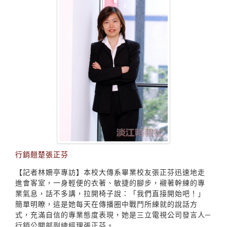
行銷翹楚張正芬
【記者林姍亭專訪】本校大傳系畢業校友張正芬迅速地走
進會客室，一身輕便的衣著、敏捷的腳步，襯著幹練的專
業氣息，話不多講，拉開椅子說：「我們直接開始吧！」
簡單明瞭，這是她每天在傳播圈中戰鬥所練就的說話方