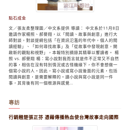
點石成金
文／張友柔整理圖／中文系提供 導讀： 中文系於11月8日
邀請作家楊照、郝譽翔，以「閱讀、故事與創意」進行大
師對談，對談提綱包括「在資訊氾濫的年代中，個人的閱
讀經驗」、「如何尋找故事」及「從故事中發現創意，開
啟新的觀點和視野」，本報特別摘錄其精華以饗讀者。 楊
照 vs. 郝譽翔 楊：寫小說對我而言就是件不正常又不自然
的事，相信在沒有特別情況或古怪機緣下，你不會想做一
個寫小說的人。因此，寫小說或寫小說後面的元素，包括
閱讀與創意，是需要解釋的。讀小說與寫小說是同一件
事，其背後有同一個根源與感覺...
專訪
行銷翹楚張正芬 憑藉傳播熱血使台灣故事走向國際