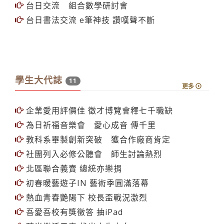
台日交流 組合數學研討會
台日書法交流 e筆神技 讚嘆聲不斷
學生大代誌
11
更多
企業愛用評價佳 徵才博覽會釋七千職缺
為日祈福音樂會 愛心成音 傳千里
教科系畢製創新突破 獲合作廠商肯定
社團列入必修公聽會 師生討論熱烈
北區聯合義賣 總統亦樂捐
初春暖藝遊子IN 藝術季圓滿落幕
熱血青春艷陽下 校長盃戰況激烈
吾愛吾校有獎徵答 抽iPad