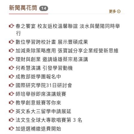
新聞萬花筒
14
更多
春之饗宴 校友返校溫馨聯誼 淡水與蘭陽同時舉
行
數位學習跨校計畫 展示豐碩成果
加減乘除策略應用 張寶誠分享企業經營新思維
理財與創業 邀請遠雄蔡宗易演講
何希慧演講 引發學習動機
成教部遊學團報名中
國際研究學院31日研討會
師培舉辦即席演講競賽
教學創意競賽等你來
英文系大三留學申請展延
法文生全球大專歌唱賽第 3 名
加退選補繳退費開始