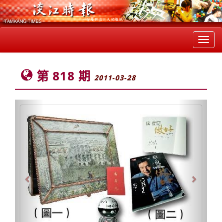
Toggl
navig
第 818 期
2011-03-28
Previous
Next