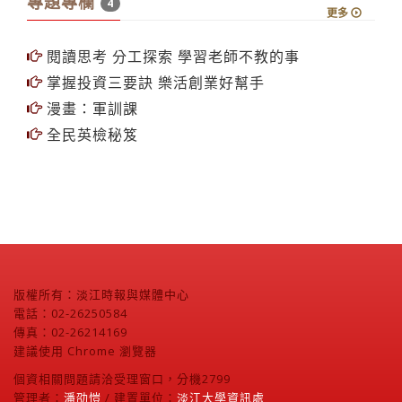
專題專欄
4
更多
閱讀思考 分工探索 學習老師不教的事
掌握投資三要訣 樂活創業好幫手
漫畫：軍訓課
全民英檢秘笈
版權所有：淡江時報與媒體中心
電話：02-26250584
傳真：02-26214169
建議使用 Chrome 瀏覽器
個資相關問題請洽受理窗口，分機2799
管理者：
潘劭愷
/ 建置單位：
淡江大學資訊處