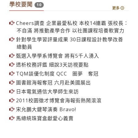
學校要聞
10
更多
Cheers調查 企業最愛私校 本校14連霸 張校長：
不自滿 將推動產學合作 以社團課程培養軟實力
針對學生學習評量成果 30日課程設計教學改善
總動員
甄選入學學系博覽會 將有5千人湧入
透析校務評鑑 細說3天訪視要點
TQM談優化制度 QCC 圈夢 奪冠
圖書館海報奪冠 六月赴美國展出
日本電氣通信大學師生來訪
2011校園徵才博覽會海報街熱鬧滾滾
宋允鵬大鍵琴演奏 Bravo!
馬總統珠寶盒獻愛心義賣