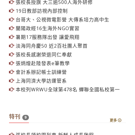
張校長授旗 大三逾500人海外研修
19日教部訪視內部控制
台哥大、公視微電影營 大傳系培力高中生
蘭陽政經16生海外NGO實習
暑期17服務隊出發 讓愛飛翔
淡海同舟慶50 近2百社團人聚首
張校長感謝榮退同仁奉獻
張炳煌赴陸發表e筆教學
會計系辦記帳士訓練營
上海同濟大學訪運管系
本校列WRWU全球第478名 蟬聯全國私校第一
特刊
9
更多