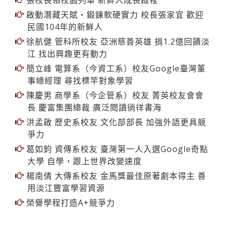
張校長領校園列車 新鮮人成長啟程
啟動潛藏天賦‧鍛鍊軟硬實力 校長張家宜 歡迎
民國104年的新鮮人
徐航健 管科所校友 亞洲慈善英雄 捐1.2億回饋淡
江 找出興趣更有動力
簡立峰 電算系（今資工系）校友Google臺灣董
事總經理 尋找標竿對象學習
陳慶男 商學系（今企管系）校友 菁英校友會會
長 慶富集團總裁 廣泛閱讀徜徉書海
洪孟啟 歷史系校友 文化部部長 加強外語更具競
爭力
葛如鈞 資傳系校友 臺灣第一人入選Google奇點
大學 自學，跟上世界改變速度
楊南倩 大傳系校友 金馬獎最佳原著劇本得主 善
用淡江豐富學習資源
榮譽學程打造A+競爭力