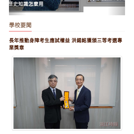
學校要聞
長年推動身障考生應試權益 洪錫銘獲頒三等考選專
業獎章
特教中心執行秘書洪錫銘獲考選部頒專業獎章