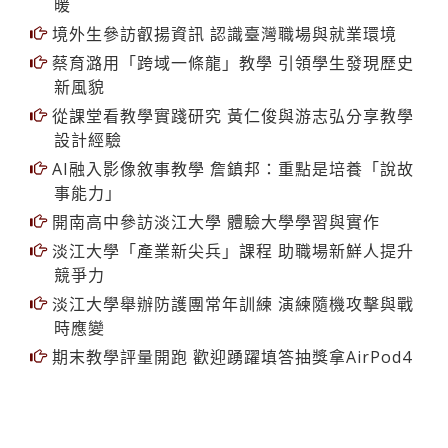
境外生參訪叡揚資訊 認識臺灣職場與就業環境
蔡育潞用「跨域一條龍」教學 引領學生發現歷史
新風貌
從課堂看教學實踐研究 黃仁俊與游志弘分享教學
設計經驗
AI融入影像敘事教學 詹鎮邦：重點是培養「說故
事能力」
開南高中參訪淡江大學 體驗大學學習與實作
淡江大學「產業新尖兵」課程 助職場新鮮人提升
競爭力
淡江大學舉辦防護團常年訓練 演練隨機攻擊與戰
時應變
期末教學評量開跑 歡迎踴躍填答抽獎拿AirPod4
學習新視界