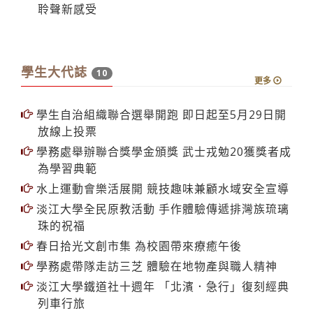
學生大代誌
10
更多
學生自治組織聯合選舉開跑 即日起至5月29日開
放線上投票
學務處舉辦聯合獎學金頒獎 武士戎勉20獲獎者成
為學習典範
水上運動會樂活展開 競技趣味兼顧水域安全宣導
淡江大學全民原教活動 手作體驗傳遞排灣族琉璃
珠的祝福
春日拾光文創市集 為校園帶來療癒午後
學務處帶隊走訪三芝 體驗在地物產與職人精神
淡江大學鐵道社十週年 「北濱．急行」復刻經典
列車行旅
從伽馬射線爆到首台天文望遠鏡 張祥光解析臺灣