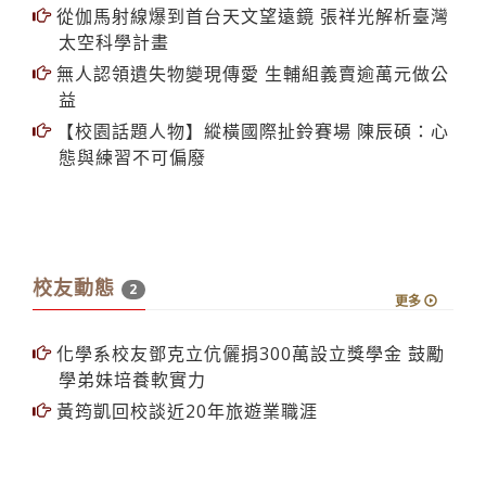
太空科學計畫
無人認領遺失物變現傳愛 生輔組義賣逾萬元做公
益
【校園話題人物】縱橫國際扯鈴賽場 陳辰碩：心
態與練習不可偏廢
校友動態
2
更多
化學系校友鄧克立伉儷捐300萬設立獎學金 鼓勵
學弟妹培養軟實力
黃筠凱回校談近20年旅遊業職涯