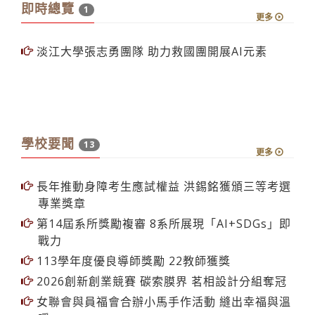
淡江大學張志勇團隊 助力救國團開展AI元素
學校要聞
13
更多
長年推動身障考生應試權益 洪錫銘獲頒三等考選
專業獎章
第14屆系所獎勵複審 8系所展現「AI+SDGs」即
戰力
113學年度優良導師獎勵 22教師獲獎
2026創新創業競賽 碳索膜界 茗相設計分組奪冠
女聯會與員福會合辦小馬手作活動 縫出幸福與溫
暖