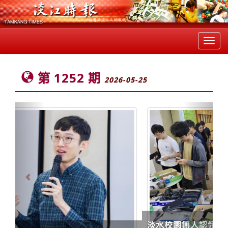
Toggl
navig
第 1252 期
2026-05-25
Previous
Next
淡水校園無人認領遺失物義賣活動