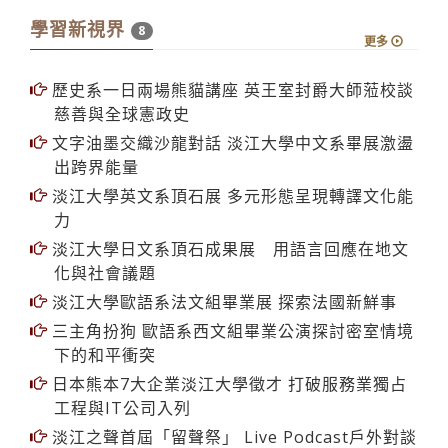
8
更多
歷史系一日兩場熊貓講座 英王室封爵大師蒞校談
慈善與全球憲政史
文字油墨交織沙龍對話 淡江大學中文系畢展激盪
出跨界能量
淡江大學英文系頂石展 多元形態呈現轉譯文化能
力
淡江大學日文系頂石成果展 用語言回應在地文
化與社會議題
淡江大學歐語系法文組畢業展 探索法國新鮮事
三主角扮狗 歐語系西文組畢業公演探討密室情境
下的和平衝突
日本熊本7大企業淡江大學徵才 打破服務業獨占
工程與IT公司入列
淡江之聲首屆「留聲祭」 Live Podcast戶外對談
聆聲新感受