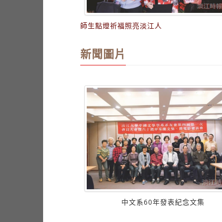
師生點燈祈福照亮淡江人
新聞圖片
照亮淡江人
中文系60年發表紀念文集