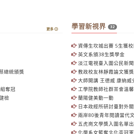
學習新視界
32
更多
資傳生坎城出賽 5生獲
英文系頒38生獎學金
淡江電視臺入圍公民新聞
蔡總統頒獎
教政校友林靜霞論文獲獎
大師開講 王德威 康納威
發組奪冠
工學院教師社群茶會溫馨
受健檢
蘭陽健美動一動
日本政經所研討臺對外關
兩岸80後青年閱讀當代文
五虎崗文學獎入圍名單出
化學系女籃奪北化盃冠軍