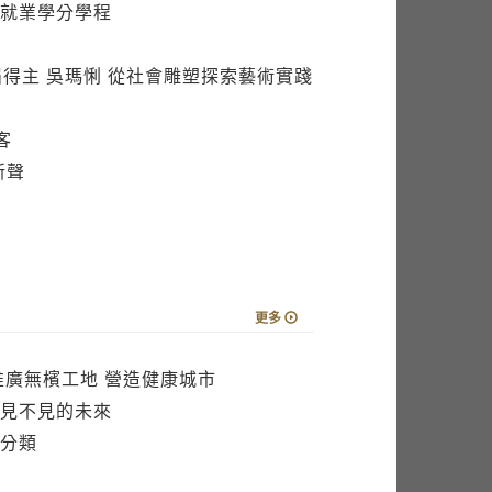
得主 吳瑪悧 從社會雕塑探索藝術實踐
客
新聲
更多
推廣無檳工地 營造健康城市
見不見的未來
分類
接演掌中戲 支持寒士尾牙