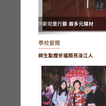
圖書館陪你暖心過耶誕
學校要聞
師生點燈祈福照亮淡江人