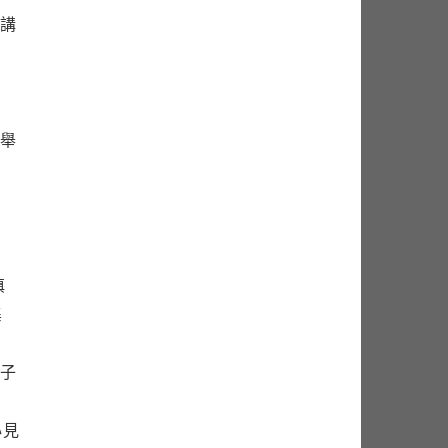
講
舉
填
集
子
心見
就業學分學程