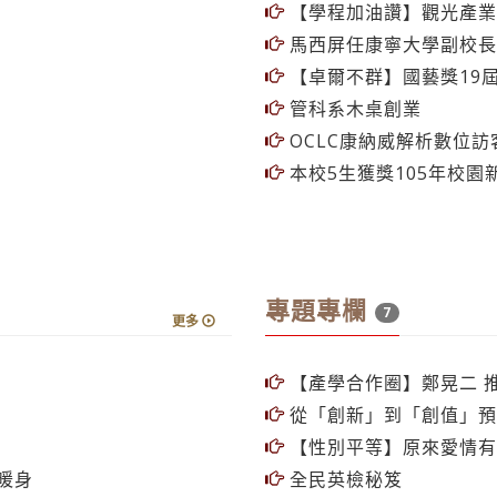
馬西屏任康寧大學副校長
【卓爾不群】國藝獎19屆
管科系木桌創業
OCLC康納威解析數位訪
本校5生獲獎105年校園
專題專欄
7
更多
【產學合作圈】鄭晃二 
從「創新」到「創值」預
【性別平等】原來愛情有
暖身
全民英檢秘笈
【校友動態】呂慶龍校友