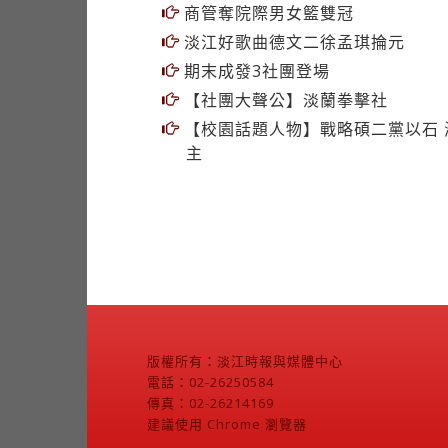
淡江好歌曲德文二徐孟琪掄元
期末成發3社團登場
【社團大聲公】淡蘭拳擊社
【校園話題人物】戰略碩二黨以石 
主
版權所有：淡江時報與媒體中心
電話：02-26250584
傳真：02-26214169
建議使用 Chrome 瀏覽器
聯絡我們
法令規章
表格下載
工作流程