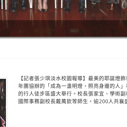
【記者張少琪淡水校園報導】最美的耶誕燈飾
年團協辦的「成為一盞明燈，照亮身邊的人」
的行人徒步區盛大舉行。校長張家宜、學術副
國際事務副校長戴萬欽等師生，逾200人共襄