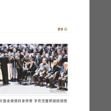
更多
文藝金像獎終身榮譽 李奇茂獲蔡總統頒獎
資傳生坎城出