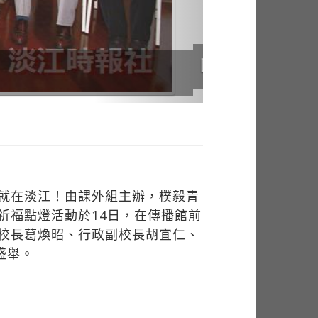
就在淡江！由課外組主辦，樸毅青
祈福點燈活動於14日，在傳播館前
校長葛煥昭、行政副校長胡宜仁、
盛舉。