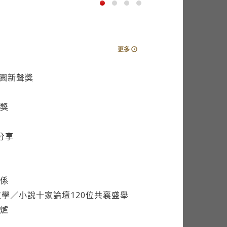
更多
校園新聲獎
獎
分享
係
學／小說十家論壇120位共襄盛舉
爐