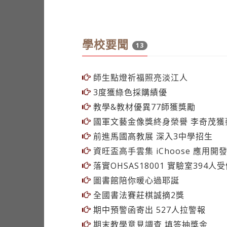
學校要聞
13
師生點燈祈福照亮淡江人
3度獲綠色採購績優
教學&教材優異77師獲獎勵
國軍文藝金像獎終身榮譽 李奇茂獲
前進馬國高教展 深入3中學招生
資旺盃高手雲集 iChoose 應用開
落實OHSAS18001 實驗室394人
圖書館陪你暖心過耶誕
全國書法賽莊棋誠摘2獎
期中預警函寄出 527人拉警報
期末教學意見調查 填答抽獎金