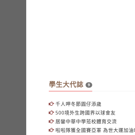
學生大代誌
9
千人呷冬節圓仔添歲
500境外生跨國界以球會友
居鑾中華中學蒞校體育交流
啦啦隊獲全國賽亞軍 為世大運加油
商管奪院際男女籃雙冠