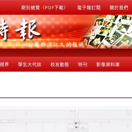
期別總覽（PDF下載）
電子報訂閱
關於我們
視界
學生大代誌
校友動態
特刊
影像資料庫