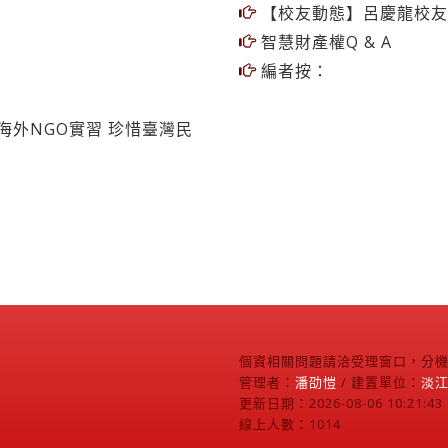
智慧財產權Q & A
編者按：
海外NGO實習 珍惜臺灣民
個資相關問題請洽受理窗口，分機2
管理者：
潘劭愷
/ 建置單位：
淡
更新日期：2026-08-06 10:21:43
線上人數：1014
淡江時報網頁使用規則
個資蒐集聲明專區