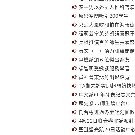
秦一男以外星人推科普演
感染空間吸引200學生
彩虹大風吹棚拍在海報街
程莉芸拿英詩朗誦賽冠軍
兵棋推演百位師生共襄盛
英文（一）聽力測驗開始
電機系頒６位傑出系友
楊智明受邀談服務學習
員福會東北角出遊踏青
TA期末評鑑即起開始快
中文系60年發表紀念文
歷史系77師生踏查台中
閩台專班過冬至吃湯圓餃
4系22日聯合辦耶誕派對
聖誕螢光趴20日活動中
【學程加油讚】觀光產業