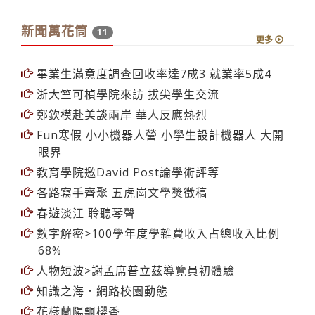
新聞萬花筒
11
更多
畢業生滿意度調查回收率達7成3 就業率5成4
浙大竺可楨學院來訪 拔尖學生交流
鄭欽模赴美談兩岸 華人反應熱烈
Fun寒假 小小機器人營 小學生設計機器人 大開
眼界
教育學院邀David Post論學術評等
各路寫手齊聚 五虎崗文學獎徵稿
春遊淡江 聆聽琴聲
數字解密>100學年度學雜費收入占總收入比例
68%
人物短波>謝孟席普立茲導覽員初體驗
知識之海．網路校園動態
花樣蘭陽飄櫻香