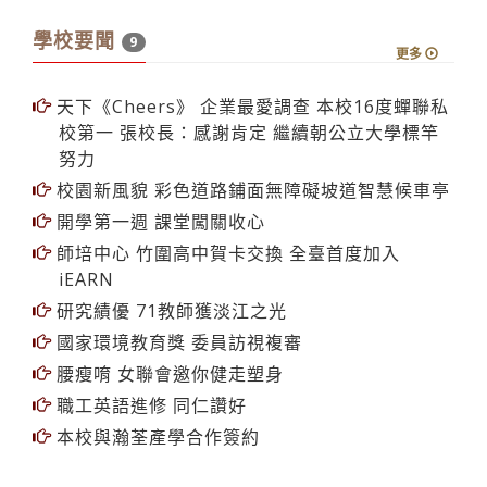
學校要聞
9
更多
天下《Cheers》 企業最愛調查 本校16度蟬聯私
校第一 張校長：感謝肯定 繼續朝公立大學標竿
努力
校園新風貌 彩色道路鋪面無障礙坡道智慧候車亭
開學第一週 課堂闖關收心
師培中心 竹圍高中賀卡交換 全臺首度加入
iEARN
研究績優 71教師獲淡江之光
國家環境教育獎 委員訪視複審
腰瘦唷 女聯會邀你健走塑身
職工英語進修 同仁讚好
本校與瀚荃產學合作簽約