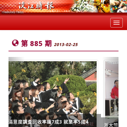
Toggl
navig
第 885 期
2013-02-25
Previous
Next
浙大竺可楨學院來訪 拔尖學生交流