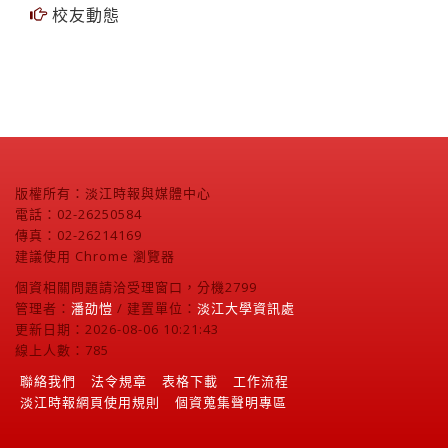
校友動態
版權所有：淡江時報與媒體中心
電話：02-26250584
傳真：02-26214169
建議使用 Chrome 瀏覽器
個資相關問題請洽受理窗口，分機2799
管理者：
潘劭愷
/ 建置單位：
淡江大學資訊處
更新日期：2026-08-06 10:21:43
線上人數：785
聯絡我們
法令規章
表格下載
工作流程
淡江時報網頁使用規則
個資蒐集聲明專區