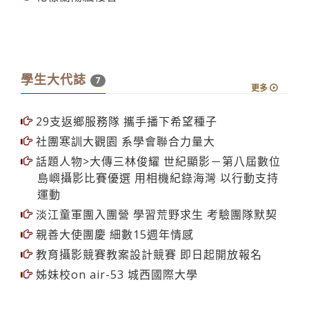
學生大代誌
7
更多
29支返鄉服務隊 攜手播下希望種子
社團寒訓大觀園 系學會聯合力量大
話題人物>大傳三林俊耀 世紀顯影－第八屆數位
島嶼攝影比賽優選 用相機紀錄海灣 以行動支持
運動
淡江童軍團入團營 學習荒野求生 考驗團隊默契
親善大使團慶 細數15週年情感
教育攝影競賽教案設計競賽 即日起開放報名
姊妹校on air-53 城西國際大學