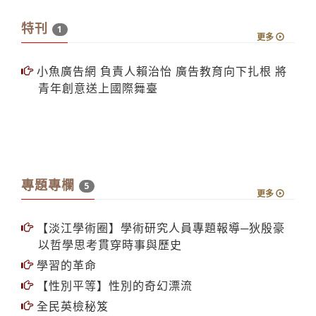
特刊
1
更多
小魚廣告網 負責人賴治怡 廣告教育向下扎根 將
青年創意送上國際舞臺
專題專欄
5
更多
【淡江學術圈】學術研究人員專題報導─狄殷豪
以哲學思考貫穿時事與歷史
學習的革命
【性別平等】性別的奇幻漂流
全民英檢秘笈