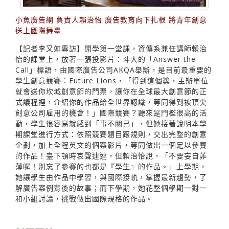
小魚廣告網 負責人賴治怡 廣告教育向下扎根 將青年創意
送上國際舞臺
【記者李又如專訪】開學第一堂課，資傳系兼任講師賴治
怡的課堂上，放著一張投影片：斗大的「Answer the
Call」標語，由國際廣告公司AKQA舉辦，是目前最重要的
學生創意競賽：Future Lions，「得到這個獎，主辦單位
就會送你坎城創意節的門票，讓你在全球最大創意節的正
式議程裡，介紹你的作品給全世界認識，等同得到被頂尖
創意公司雇用的機會！」國際競賽？聽來是門檻很高的活
動，學生很容易就感到「事不關己」，但她接著說明本學
期課堂進行方式：依照競賽題目跟規則，交出完整的創意
企劃，加上全程英文的個案影片，等同做出一個足以參賽
的作品！臺下頓時哀聲連連，但賴治怡說，「不要妄自菲
薄喔！別忘了參賽的也都是『學生』的作品。」上學期，
她讓學生由作品中學習，與國際接軌，掌握最新趨勢，了
解廣告案例背後的故事；而下學期，她花整個學期一對一
和小組討論，挑戰做出國際規格的作品。