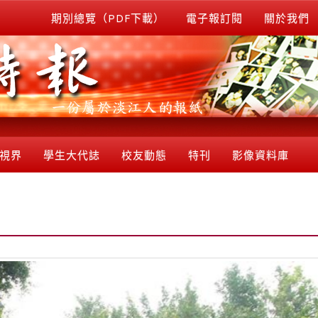
期別總覽（PDF下載）
電子報訂閱
關於我們
視界
學生大代誌
校友動態
特刊
影像資料庫