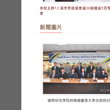
本校主辦12 屆世界過濾會議30餘國逾5百
會
新聞圖片
日本人 臺灣俗諺嚇嚇叫
國際研究學院與韓國慶南大學合辦研