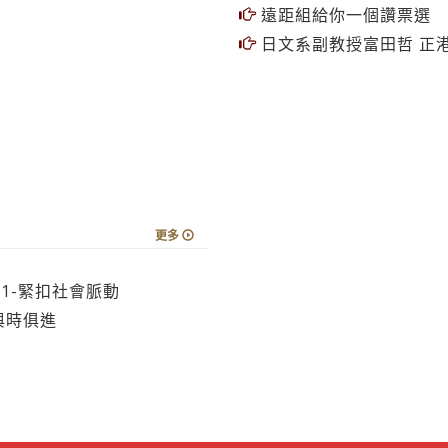
遠距組給你一個讚票選
日文系副教授富田哲 正
更多
1-緊扣社會脈動
與時俱進