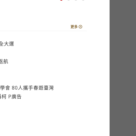
更多
全大運
返航
學會 80人攜手春遊臺灣
柯 P廣告