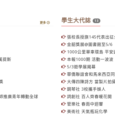
學生大代誌
13
更多
張校長授旗145代表出征
金韶獎展@圖書館至5/6
1000公里單車環島 平安
萬提斯
本報1000期 活動一波波
5/3遊學展揭幕
華僑聯誼會和馬來西亞同
獎
大傳四陳詩方 當製片拍攝
鋼琴社 3校攜手娛人
師推廣青年轉動全球
詞創社 百人齊春暖花開
管樂社 春雨中迴響
美術社 天氣瓶玩化學