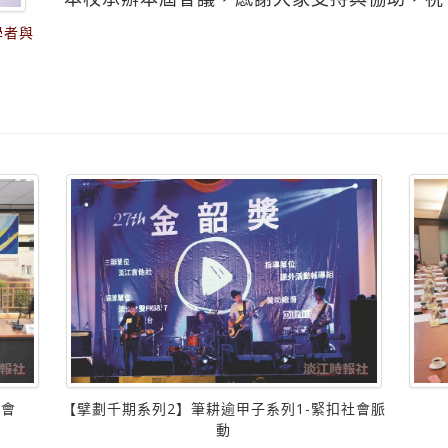
學者與
【擘劃千期系列2】筆耕逾甲子系列1-緊扣社會脈
討會
動