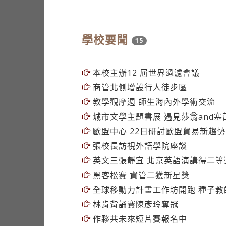
學校要聞
15
本校主辦12 屆世界過濾會議
商管北側增設行人徒步區
教學觀摩週 師生海內外學術交流
城市文學主題書展 遇見莎翁and塞
歐盟中心 22日研討歐盟貿易新趨勢
張校長訪視外語學院座談
英文三張靜宜 北京英語演講得二等
黑客松賽 資管二獲新星獎
全球移動力計畫工作坊開跑 種子教
林肯背誦賽陳彥玲奪冠
作夥共未來短片賽報名中