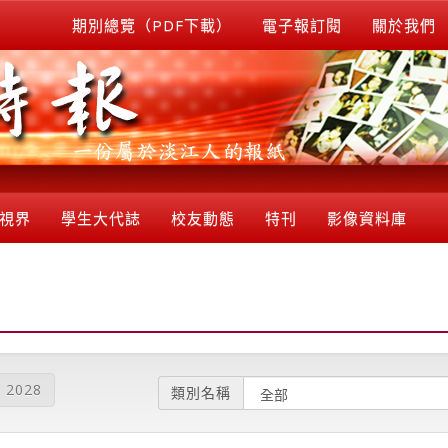
期別總覽（PDF下載）
電子報訂閱
關於我們
視界
學生大代誌
校友動態
特刊
影像資料庫
2028
類別名稱