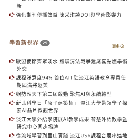
新
強化期刊傳播效益 陳采琪談DOI與學術影響力
學習新視界
25
更多
歐盟使節齊聚淡水 體驗清法戰爭滬尾宴點燃學術
外交
課程滿意度94% 首位AIT駐淡江英語教育專員任
期屆滿將返美
觀勢匯天下第二屆啟動 聚焦AI與永續轉型
新北科學日「原子建築師」 淡江大學帶領學子探
索AI晶片微觀世界
淡江大學外語學院展AI教學成果 智慧外語教學暨
研究中心同步揭牌
從流域學習到里山實踐 淡江USR課程合展串連地