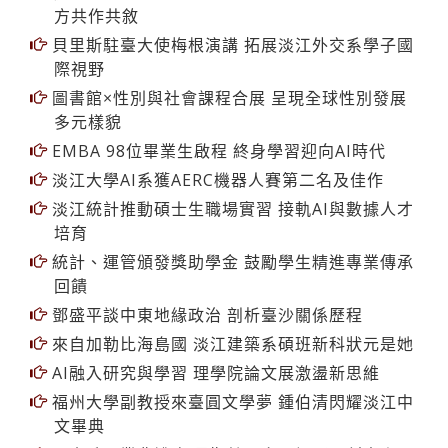
方共作共敘
貝里斯駐臺大使梅根演講 拓展淡江外交系學子國
際視野
圖書館×性別與社會課程合展 呈現全球性別發展
多元樣貌
EMBA 98位畢業生啟程 終身學習迎向AI時代
淡江大學AI系獲AERC機器人賽第二名及佳作
淡江統計推動碩士生職場實習 接軌AI與數據人才
培育
統計、運管頒發獎助學金 鼓勵學生精進專業傳承
回饋
鄧盛平談中東地緣政治 剖析臺沙關係歷程
來自加勒比海島國 淡江建築系碩班新科狀元是她
AI融入研究與學習 理學院論文展激盪新思維
福州大學副教授來臺圓文學夢 鍾伯清閃耀淡江中
文畢典