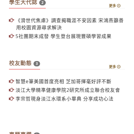
學生大代誌
2
更多
《滑世代焦慮》調查揭職涯不安因素 宋鴻燕籲善
用校園資源尋求解決
5社團期末成發 學生登台展現豐碩學習成果
校友動態
3
更多
智慧e筆美國首度亮相 芝加哥揮毫好評不斷
淡江大學精準健康學院2研究所成立聯合校友會
李宗哲現身淡江水環系小畢典 分享成功心法