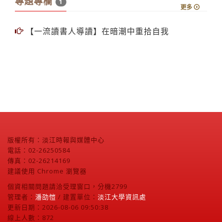
專題專欄
1
更多
【一流讀書人導讀】在暗潮中重拾自我
版權所有：淡江時報與媒體中心
電話：02-26250584
傳真：02-26214169
建議使用 Chrome 瀏覽器
個資相關問題請洽受理窗口，分機2799
管理者：
潘劭愷
/ 建置單位：
淡江大學資訊處
更新日期：2026-08-06 09:50:38
線上人數：872