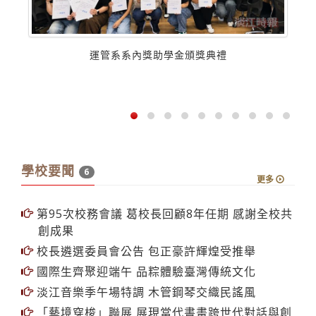
運管系系內獎助學金頒獎典禮
學校要聞
6
更多
第95次校務會議 葛校長回顧8年任期 感謝全校共
創成果
校長遴選委員會公告 包正豪許輝煌受推舉
國際生齊聚迎端午 品粽體驗臺灣傳統文化
淡江音樂季午場特調 木管鋼琴交織民謠風
「藝境穿梭」聯展 展現當代書畫跨世代對話與創