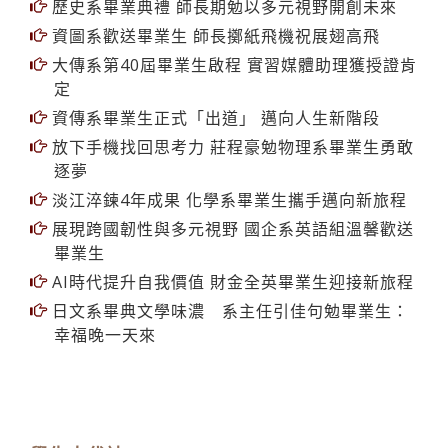
歷史系畢業典禮 師長期勉以多元視野開創未來
資圖系歡送畢業生 師長擲紙飛機祝展翅高飛
大傳系第40屆畢業生啟程 實習媒體助理獲授證肯
定
資傳系畢業生正式「出道」 邁向人生新階段
放下手機找回思考力 莊程豪勉物理系畢業生勇敢
逐夢
淡江淬鍊4年成果 化學系畢業生攜手邁向新旅程
展現跨國韌性與多元視野 國企系英語組溫馨歡送
畢業生
AI時代提升自我價值 財金全英畢業生迎接新旅程
日文系畢典文學味濃 系主任引佳句勉畢業生：
幸福晚一天來