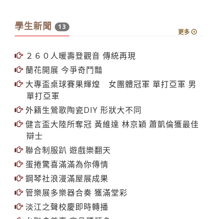
學生新聞
13
更多
２６０人暖壽登觀音 傳統再現
蘭花開展 今爭奇鬥豔
大專盃桌球賽果輝煌 女團體冠軍 單打亞軍 男
單打亞軍
外籍生鶯歌陶瓷DIY 形狀大不同
健言盃大陸所奪冠 黃維達 林京穎 蕭凱倫獲最佳
辯士
聯合制服趴 遊戲樂翻天
蛋捲驚喜滿滿為你傳情
鋼琴社浪漫滿屋展成果
管樂展多樂器合奏 獲滿堂彩
淡江之聲校慶即時轉播