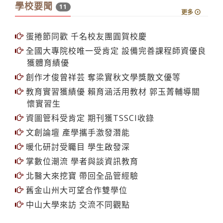
學校要聞
11
更多
蛋捲節同歡 千名校友團圓賀校慶
全國大專院校唯一受肯定 設備完善課程師資優良
獲體育績優
創作才俊曾祥芸 奪梁實秋文學獎散文優等
教育實習獲績優 賴育涵活用教材 郭玉菁輔導關
懷實習生
資圖管科受肯定 期刊獲TSSCI收錄
文創論壇 產學攜手激發潛能
暖化研討受矚目 學生啟發深
掌數位潮流 學者與談資訊教育
北醫大來挖寶 帶回全品管經驗
舊金山州大可望合作雙學位
中山大學來訪 交流不同觀點