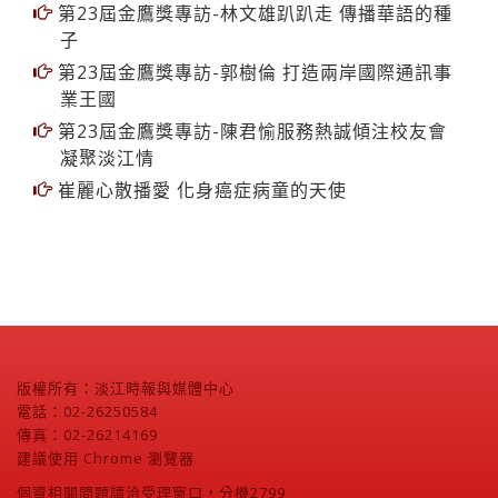
第23屆金鷹獎專訪-林文雄趴趴走 傳播華語的種
子
第23屆金鷹獎專訪-郭樹倫 打造兩岸國際通訊事
業王國
第23屆金鷹獎專訪-陳君愉服務熱誠傾注校友會
凝聚淡江情
崔麗心散播愛 化身癌症病童的天使
版權所有：淡江時報與媒體中心
電話：02-26250584
傳真：02-26214169
建議使用 Chrome 瀏覽器
個資相關問題請洽受理窗口，分機2799