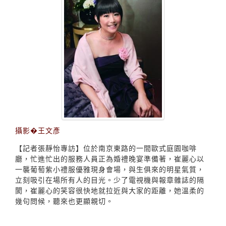
攝影�王文彥
【記者張靜怡專訪】位於南京東路的一間歐式庭園咖啡
廳，忙進忙出的服務人員正為婚禮晚宴準備著，崔麗心以
一襲葡萄紫小禮服優雅現身會場，與生俱來的明星氣質，
立刻吸引在場所有人的目光。少了電視機與報章雜誌的隔
閡，崔麗心的笑容很快地就拉近與大家的距離，她溫柔的
幾句問候，聽來也更顯親切。