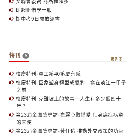
女聯會義賣 商品種類多
即起租借學士服
期中考9日開放溫書
特刊
9
更多
校慶特刊-資工系40系慶有感
校慶特刊-巨象塑身轉型成獵豹—寫在淡江一甲子
之前
校慶特刊-克難坡上的故事－人生有多少個四十
年？
第23屆金鷹獎專訪-崔麗心散播愛 化身癌症病童
的天使
第23屆金鷹獎專訪-黃任佑 推動外交政策的功臣