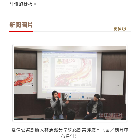
評價的樣板。
新聞圖片
更多
球
愛情公寓創辦人林志銘分享網路創業經驗。（圖／創育中
淡
棚
心提供）