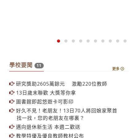
：
跑K
謝
學校要聞
11
更多
研究獎助2605萬餘元 激勵220位教師
13日歲末聯歡 大獎等你拿
圖書館即起悠遊卡可影印
好久不見！老朋友！13日70人將回娘家聚首
找一找，您的老朋友在哪裏？
邁向退休新生活 本週二歡送
教學特優及優良教師教材公布