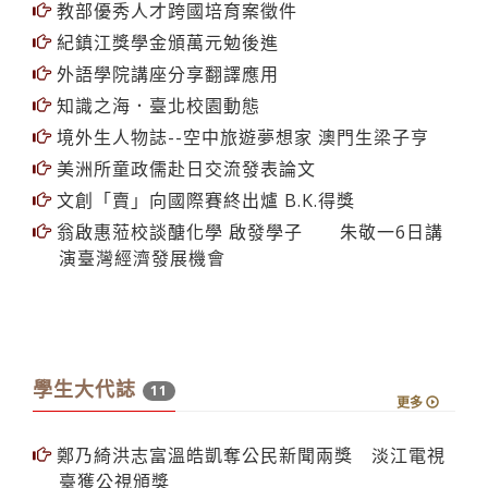
教部優秀人才跨國培育案徵件
紀鎮江獎學金頒萬元勉後進
外語學院講座分享翻譯應用
知識之海．臺北校園動態
境外生人物誌--空中旅遊夢想家 澳門生梁子亨
美洲所童政儒赴日交流發表論文
文創「賣」向國際賽終出爐 B.K.得獎
翁啟惠蒞校談醣化學 啟發學子 朱敬一6日講
演臺灣經濟發展機會
學生大代誌
11
更多
鄭乃綺洪志富溫皓凱奪公民新聞兩獎 淡江電視
臺獲公視頒獎