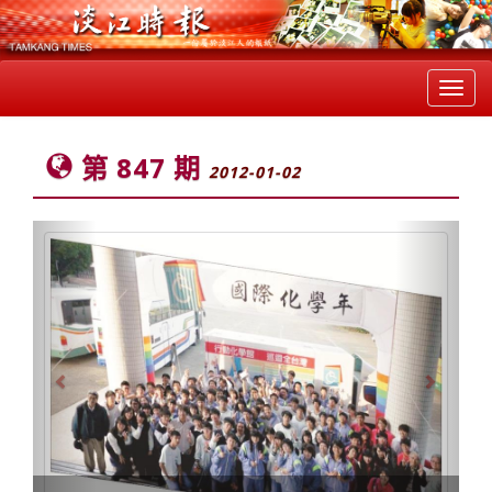
Toggl
navig
第 847 期
2012-01-02
Previous
Next