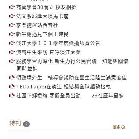
商管學會30而立 校友相挺
法文系耶誕大啖馬卡龍
享樂捷運站西音社
新牛棚遇見下個王建民
淡江大學１０１學年度延攬師資公告
澳高中生來訪 直呼淡江太美
服務學習再深化 新生力行公民實踐 知能與關懷
同時並進
傾聽境外生 輔導會議助在臺生活陸生滿意度佳
TEDxTaipei在淡江 輕鬆與全球趨勢接軌
社團下鄉授旗 寒假全員出動 23社歷年最多
特刊
2
更多