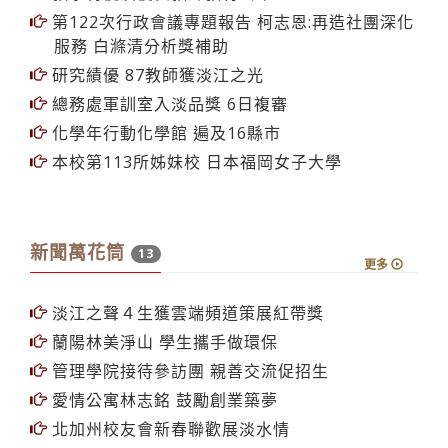
第122次行政會議專題報告 柯志恩:再造社團深化
服務 白滌清分析獎補助
研究績優 87教師獲淡江之光
總務處軍訓室入淡品獎 6日複審
化學年行動化學館 遍及16縣市
本校第113所姊妹校 日本福岡女子大學
新聞萬花筒
13
更多
淡江之聲４生獲雲端頻道策展紅帶獎
蘭陽林美淨山 學生攜手做環保
管理學院接待參訪團 親善交流促招生
愛情公寓林志銘 鼓勵創業築夢
北加州校友會新春聯歡展淡水情