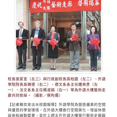
校長張家宜（左三）與行政副校長高柏園（左二）、外語
學院院長吳錫德（右二）、德文系系主任鍾英彥（左
一）、法文系系主任楊淑娟（右一）等為外語大樓藝術走
廊共同剪綵。（攝影／蔡昀儒）
【記者賴奕安淡水校園報導】外語學院為營造優美的空間
與優質的學習環境，在外語大樓進行空間美化，增設休憩
設施和繪製壁畫，並於上週五在外語大樓舉行藝術走廊啟