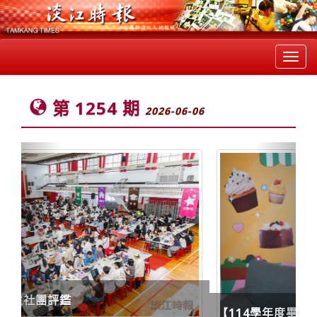
Toggl
navig
第 1254 期
2026-06-06
Previous
Next
【114學年度畢業生專訪】黃妍蓁（商管學院 財