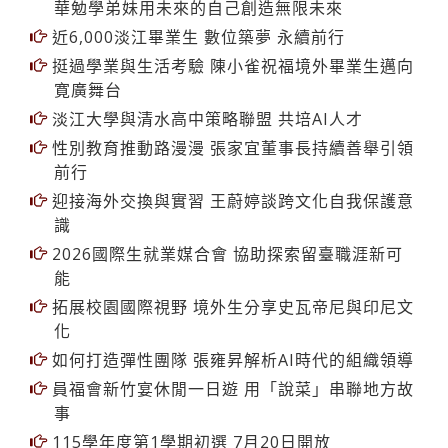
華勉學弟妹用未來的自己創造無限未來
近6,000淡江畢業生 數位築夢 永續前行
挺過學業與生活考驗 陳小雀祝福境外畢業生邁向
寛廣舞台
淡江大學與清水高中策略聯盟 共培AI人才
性別教育推動路漫漫 張家宜董事長持續善舉引領
前行
迎接海外交換與實習 王蔚婷談跨文化自我保護意
識
2026國際生就業媒合會 協助探索留臺職涯新可
能
拓展校園國際視野 境外生分享史瓦帝尼與印尼文
化
如何打造彈性團隊 張雍昇解析AI時代的組織領導
員福會新竹宴休閒一日遊 用「說菜」串聯地方故
事