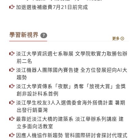
115學年度第1學期初選 7月20日開放
加退選後補繳費7月21日前完成
學習新視界
7
更多
淡江大學資訊週七系聯展 文學院軟實力取勝包辦
前二名
淡江機器人團隊國內賽告捷 全方位發展迎向AI大
趨勢
淡江大學資傳系「夜獸」勇奪「放視大賞」金獎
創非設計科系首例
淡江學生校友3人入選僑委會海外搭僑計畫 暑期
出發行銷臺灣
最靠近淡江大橋的建築系 淡江舉辦系列講座 建
立多面向活教室
因應人機協作新趨勢 管科國際研討會探討代理式