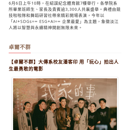
6月6日上午10時，在紹謨紀念體育館7樓舉行，各學院系
所畢業班師生、家長及貴賓逾3,300人共襄盛舉。典禮由競
技啦啦隊和舞蹈研習社帶來精彩開場表演，今年以
「AI+SDGs=∞ ESG+AI=∞ 企業最愛」為主題，象徵淡江
人將以智慧與永續精神開創無限未來。
卓爾不群
【卓爾不群】大傳系校友潘客印 用「玩心」拍出人
生最勇敢的電影