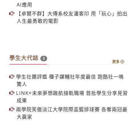
AI應用
【卓爾不群】大傳系校友潘客印 用「玩心」拍出
人生最勇敢的電影
學生大代誌
3
更多
學生社團評鑑 種子課輔社年度最佳 跑酷社一鳴
驚人
LINK+未來夢想啟航接軌職場 首批學生分享見習
成果
兩學院笑傲淡江大學院際盃籃排球賽 各奪兩冠最
大贏家