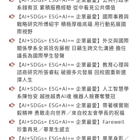
【AI+SDGs= ESG+AI=∞ 企業最愛】公共行政學
系錢宥亘 累積服務經驗 從中看見公共價值
【AI+SDGs= ESG+AI=∞ 企業最愛】國際事務與
戰略研究所傅紹宇 積極厚植底蘊 用行動拓展國
際視野
【AI+SDGs= ESG+AI=∞ 企業最愛】外交與國際
關係學系全英班佐藤樹 日籍生跨文化溝通 擔任
議長為國際學生發聲
【AI+SDGs= ESG+AI=∞ 企業最愛】教育心理與
諮商研究所張睿耘 破圈多元發展 回校園重新選
擇人生
【AI+SDGs= ESG+AI=∞ 企業最愛】人工智慧學
系陳怡安 越挫越勇AI魂 機器人競賽奪雙冠
【AI+SDGs= ESG+AI=∞ 企業最愛】帶著樸實剛
毅精神 勇敢走向世界／來自校友會學長的祝福
【AI+SDGs= ESG+AI=∞ 企業最愛】Farewell
珍重再見／畢業生感言