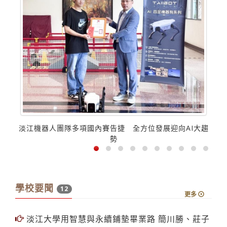
淡江機器人團隊多項國內賽告捷 全方位發展迎向AI大趨
勢
學校要聞
12
更多
淡江大學用智慧與永續鋪墊畢業路 簡川勝、莊子