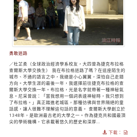
勇敢迷路
／杜芷柔（全球政治經濟學系校友，大四曾為捷克布拉格
查爾斯大學交換生） 我在布拉格迷路了嗎？在這座陌生的
城市、不通的語言之中，我總是小心翼翼，深怕自己走錯
方向。大學生涯的最後一年，我選擇前往捷克布拉格的查
爾斯大學交換一年。布拉格，光是名字就帶著一種神秘氣
息。尼采曾說：「當我想用一個詞表達神秘時，我只想到
了布拉格。」真正踏進老城區，那種彷彿與世界隔絕的童
話感，讓人很難不理解這句話的意義。 查爾斯大學創立於
1348年，是歐洲最古老的大學之一。作為捷克共和國最頂
尖的學術機構，它承載著悠久的歷史和深厚...
下載：