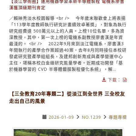
【淡江學術圈】運用機器學習革新半導體製程 電機系廖書
漢獲頂級期刊肯定
／賴映秀淡水校園報導 <br /> 今年歲末聯歡會上將表揚
「113學年度教師執行研究計畫績效卓著獎」，對象為執行
研究經費達 500萬元以上的人員。上榜10位名單，多為資
深教授，其中，第一次上榜的電機系副教授廖書漢是年資
最淺的。 <br /> 2022年9月來到淡江電機系，廖書漢3
年間執行的產學合作案超過40案，去年8月同時接任本校研
發處研究暨產學組組長，及建邦創新育成與產學營運中心
主任，堪稱本校白金級研究能量學者。近期成功開發「基
於機器學習的 CVD 半導體鍍膜製程優化系統」，解...
下載：
【三全教育20年專題二】從淡江到全世界 三全校友
走出自己的風景
2026-01-09
NO.1239
專題專欄