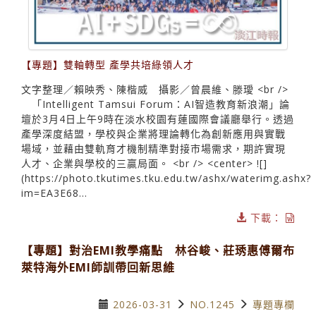
【專題】雙軸轉型 產學共培綠領人才
文字整理／賴映秀、陳楷威 攝影／曾晨維、滕璦 <br />
「Intelligent Tamsui Forum：AI智造教育新浪潮」論
壇於3月4日上午9時在淡水校園有蓮國際會議廳舉行。透過
產學深度結盟，學校與企業將理論轉化為創新應用與實戰
場域，並藉由雙軌育才機制精準對接市場需求，期許實現
人才、企業與學校的三贏局面。 <br /> <center> ![]
(https://photo.tkutimes.tku.edu.tw/ashx/waterimg.ashx?
im=EA3E68...
下載：
【專題】對治EMI教學痛點 林谷峻、莊琇惠傅爾布
萊特海外EMI師訓帶回新思維
2026-03-31
NO.1245
專題專欄