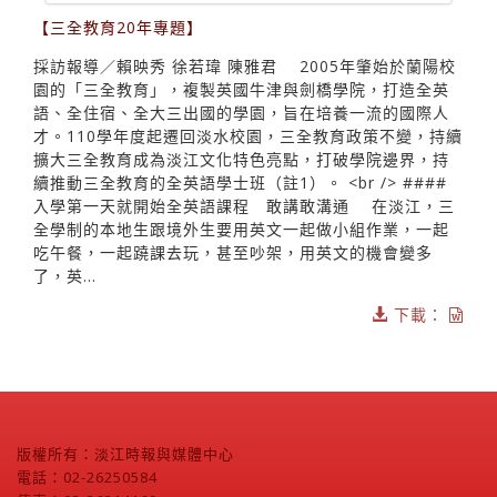
【三全教育20年專題】
採訪報導／賴映秀 徐若瑋 陳雅君 2005年肇始於蘭陽校
園的「三全教育」，複製英國牛津與劍橋學院，打造全英
語、全住宿、全大三出國的學園，旨在培養一流的國際人
才。110學年度起遷回淡水校園，三全教育政策不變，持續
擴大三全教育成為淡江文化特色亮點，打破學院邊界，持
續推動三全教育的全英語學士班（註1）。 <br /> ####
入學第一天就開始全英語課程 敢講敢溝通 在淡江，三
全學制的本地生跟境外生要用英文一起做小組作業，一起
吃午餐，一起蹺課去玩，甚至吵架，用英文的機會變多
了，英...
下載：
版權所有：淡江時報與媒體中心
電話：02-26250584