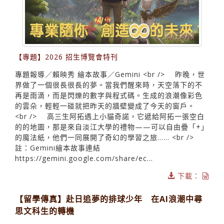
【專題】2026 招生博覽會特刊
專題報導／賴映秀 繪本故事／Gemini <br /> 昨晚，世
界做了一個很長很長的夢。當我們醒來時，天空落下的不
再是雨滴，而是閃爍的數字與程式碼。生成的浪潮像彩色
的雲朵，輕輕一碰就把昨天的牆壁變成了今天的窗戶。
<br /> 高三生阿拓遇上小貓奇諾，它遞給阿拓一張空白
的的地圖，那是來自淡江大學的禮物——可以自由疊「+」
的魔法紙，他們一同展開了奇幻的學習之旅…… <br />
註：Gemini繪本故事連結
https://gemini.google.com/share/ec...
下載：
【留學傳真】赴日追夢的排球少年 在AI浪潮中尋
思文科生的轉機