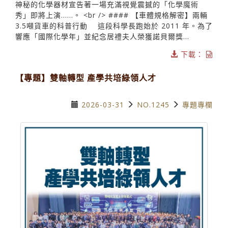
神秘的化學器材宣告著一場充滿視覺震撼的「化學魔術
秀」即將上演……。 <br /> #### 【車體規格解密】兩輛
3.5噸貨車的科普行動 這段科學長跑始於 2011 年。為了
響應「國際化學年」並紀念居禮夫人榮獲諾貝爾獎...
下載：
【專題】雙軸轉型 產學共培綠領人才
2026-03-31
NO.1245
專題專欄