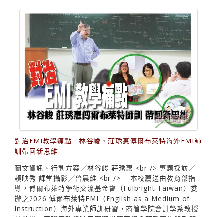
對治EMI教學痛點 林谷峻、莊琇惠傅爾布萊特海外EMI師
訓帶回新思維
圖文資訊、行動方案／林谷峻 莊琇惠 <br /> 專題採訪／
賴映秀 課堂攝影／曾晨維 <br /> 本校薦送由教育部指
導，傅爾布萊特學術交流基金會（Fulbright Taiwan）委
辦之2026 傅爾布萊特EMI（English as a Medium of
Instruction）海外專業師訓研習，商管學院會計學系教授