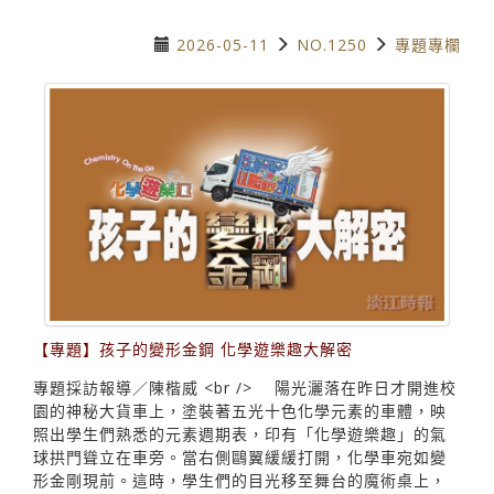
2026-05-11
NO.1250
專題專欄
【專題】孩子的變形金鋼 化學遊樂趣大解密
專題採訪報導／陳楷威 <br /> 陽光灑落在昨日才開進校
園的神秘大貨車上，塗裝著五光十色化學元素的車體，映
照出學生們熟悉的元素週期表，印有「化學遊樂趣」的氣
球拱門聳立在車旁。當右側鷗翼緩緩打開，化學車宛如變
形金剛現前。這時，學生們的目光移至舞台的魔術桌上，