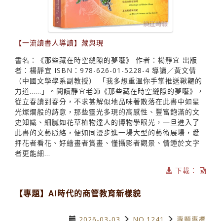
【一流讀書人導讀】藏與現
書名：《那些藏在時空縫隙的夢囈》 作者：楊靜宜 出版
者：楊靜宜 ISBN：978-626-01-5228-4 導讀／黃文倩
（中國文學學系副教授） 「我多想重溫你手掌推送鞦韆的
力道……」。閱讀靜宜老師《那些藏在時空縫隙的夢囈》，
從立春讀到春分，不求甚解似地品味著散落在此書中如星
光燦爛般的詩意，那些靈光多現的高感性、豐富飽滿的文
史知識、細膩如花草植物達人的博物學眼光，一旦進入了
此書的文藝脈絡，便如同漫步進一場大型的藝術展場，愛
押花者看花、好繪畫者賞畫、懂攝影者觀景、情鍾於文字
者更能細...
下載：
【專題】AI時代的商管教育新樣貌
2026-03-03
NO.1241
專題專欄