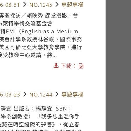
6-03-31
NO.1245
專題專欄
> 專題採訪／賴映秀 課堂攝影／曾
爾布萊特學術交流基金會
EMI（English as a Medium
商管學院會計學系教授林谷峻、國際事務
美國哥倫比亞大學教育學院，進行
接受教發中心邀請，將...
下載：
6-03-23
NO.1244
專題專欄
宜 出版者：楊靜宜 ISBN：
中國文學學系副教授） 「我多想重溫你手
些藏在時空縫隙的夢囈》，從立春