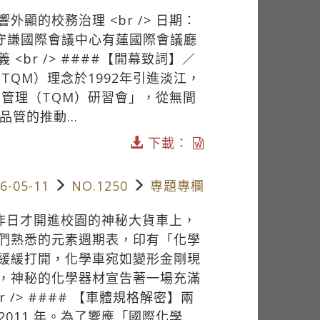
顯的校務治理 <br /> 日期：
 地點：守謙國際會議中心有蓮國際會議廳
 <br /> ####【開幕致詞】／
TQM）理念於1992年引進淡江，
質管理（TQM）研習會」，從無間
管的推動...
下載：
6-05-11
NO.1250
專題專欄
在昨日才開進校園的神秘大貨車上，
們熟悉的元素週期表，印有「化學
緩緩打開，化學車宛如變形金剛現
，神秘的化學器材宣告著一場充滿
/> #### 【車體規格解密】兩
2011 年。為了響應「國際化學