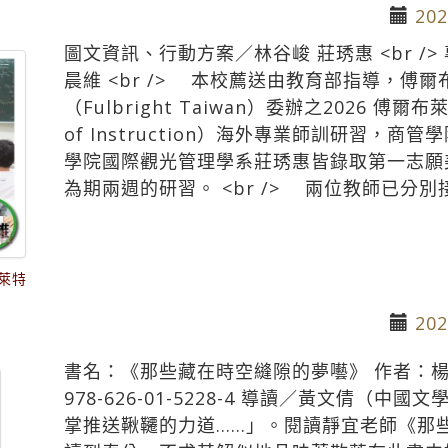
202
圖文資訊、行動方案／林谷峻 莊琇惠 <br /
晨維 <br /> 本校薦送由教育部指導，傅
（Fulbright Taiwan）委辦之2026 傅爾布萊特
of Instruction）海外專業師訓研習，
學院國際觀光管理學系莊琇惠皆錄取第一志願
為期兩週的研習。 <br /> 兩位教師已分別
萊特
202
書名：《那些藏在時空縫隙的夢囈》 作者：楊靜
978-626-01-5228-4 導讀／黃文倩（
掌推送鞦韆的力道……」。閱讀靜宜老師《那