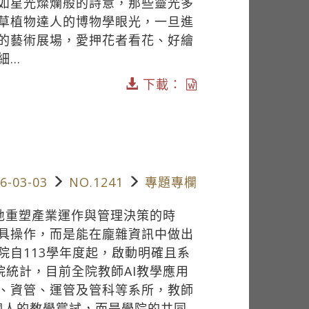
如星光燦爛般的詩意，那些靈光多
草植物達人的博物學眼光，一旦進
的藝術展場，愛押花者看花、好繪
..
下載：
6-03-03
NO.1241
專題專欄
快速地重塑產業運作與管理決策的時
具操作，而是能在龐雜資訊中做出
院自113學年度起，啟動明確且系
學院統計，目前全院教師AI教學應用
計、資管、運管及管科等系所，教師
師個人的教學嘗試，而是學院的共同