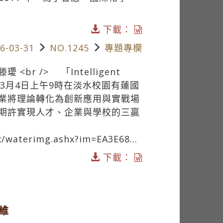
下載：
6-03-31
NO.1245
專題專欄
r /> 「Intelligent
壇於3月4日上午9時在淡水校園有蓮國
業將理論轉化為創新應用與實戰場
期許實現人才、企業與學校的三贏
x/waterimg.ashx?im=EA3E68...
下載：
維