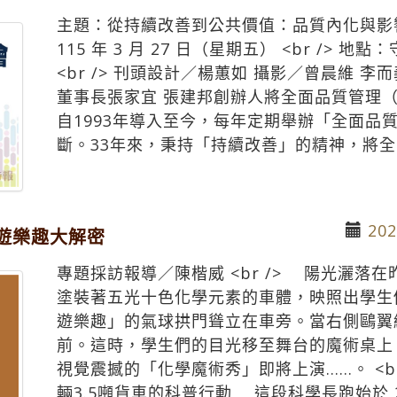
主題：從持續改善到公共價值：品質內化與影響外
115 年 3 月 27 日（星期五） <br />
<br /> 刊頭設計／楊蕙如 攝影／曾晨維 李而義
董事長張家宜 張建邦創辦人將全面品質管理（
自1993年導入至今，每年定期舉辦「全面品
斷。33年來，秉持「持續改善」的精神，將全品
202
遊樂趣大解密
專題採訪報導／陳楷威 <br /> 陽光灑落
塗裝著五光十色化學元素的車體，映照出學生
遊樂趣」的氣球拱門聳立在車旁。當右側鷗翼
前。這時，學生們的目光移至舞台的魔術桌上
視覺震撼的「化學魔術秀」即將上演……。 <br 
輛3.5噸貨車的科普行動 這段科學長跑始於 