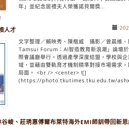
年」並紀念居禮夫人榮獲諾貝爾獎...
密
202
領人才
文字整理／賴映秀、陳楷威 攝影／曾晨維、滕璦 <b
Tamsui Forum：AI智造教育新浪潮」論
際會議廳舉行。透過產學深度結盟，學校與企
域，並藉由雙軌育才機制精準對接市場需求，
局面。 <br /> <center> ![]
(https://photo.tkutimes.tku.edu.tw/ash
林谷峻、莊琇惠傅爾布萊特海外EMI師訓帶回新思