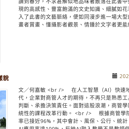
讀到春分，不求甚解似地品味著散落在此書中
現的高感性、豐富飽滿的文史知識、細膩如花
入了此書的文藝脈絡，便如同漫步進一場大型
畫者賞畫、懂攝影者觀景、情鍾於文字者更能細.
202
樣貌
文／何嘉敏 <br /> 在人工智慧（AI）
代，企業對商管人才的期待，不再只是熟悉工
判斷、承擔決策責任。面對這股浪潮，商管學
統性的課程改革行動。 <br /> 根據商管
率已接近96%，其中會計、風保、公行、統
AI應用率達100%，反映AI融入教學不是教