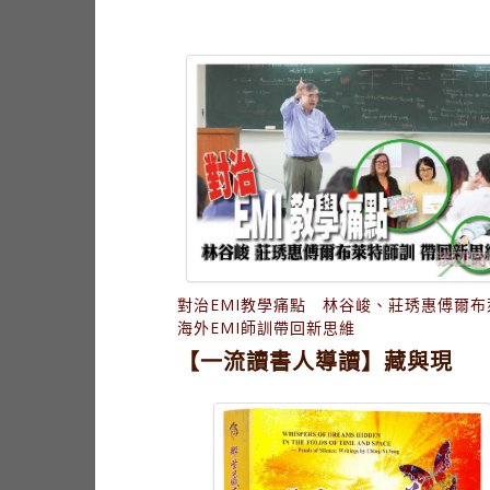
對治EMI教學痛點 林谷峻、莊琇惠傅爾布
海外EMI師訓帶回新思維
【一流讀書人導讀】藏與現