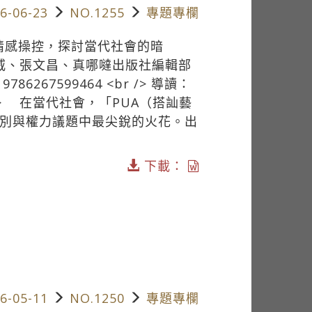
6-06-23
NO.1255
專題專欄
力與情感操控，探討當代社會的暗
黃葳威、張文昌、真哪噠出版社編輯部
786267599464 <br /> 導讀：
/> 在當代社會，「PUA（搭訕藝
性別與權力議題中最尖銳的火花。出
下載：
6-05-11
NO.1250
專題專欄