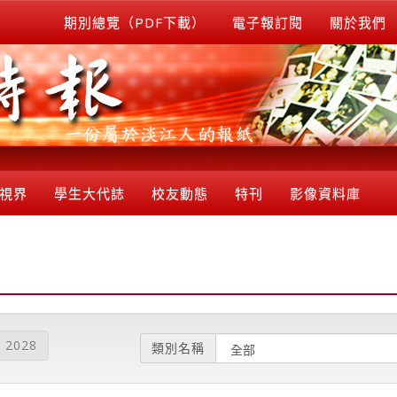
期別總覽（PDF下載）
電子報訂閱
關於我們
視界
學生大代誌
校友動態
特刊
影像資料庫
2028
類別名稱