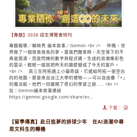
【專題】2026 招生博覽會特刊
專題報導／賴映秀 繪本故事／Gemini <br /> 昨晚，世
界做了一個很長很長的夢。當我們醒來時，天空落下的不
再是雨滴，而是閃爍的數字與程式碼。生成的浪潮像彩色
的雲朵，輕輕一碰就把昨天的牆壁變成了今天的窗戶。
<br /> 高三生阿拓遇上小貓奇諾，它遞給阿拓一張空白
的的地圖，那是來自淡江大學的禮物——可以自由疊「+」
的魔法紙，他們一同展開了奇幻的學習之旅…… <br />
註：Gemini繪本故事連結
https://gemini.google.com/share/ec...
下載：
【留學傳真】赴日追夢的排球少年 在AI浪潮中尋
思文科生的轉機