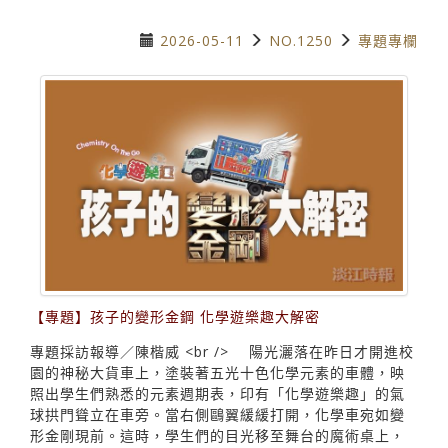
2026-05-11
NO.1250
專題專欄
【專題】孩子的變形金鋼 化學遊樂趣大解密
專題採訪報導／陳楷威 <br /> 陽光灑落在昨日才開進校
園的神秘大貨車上，塗裝著五光十色化學元素的車體，映
照出學生們熟悉的元素週期表，印有「化學遊樂趣」的氣
球拱門聳立在車旁。當右側鷗翼緩緩打開，化學車宛如變
形金剛現前。這時，學生們的目光移至舞台的魔術桌上，