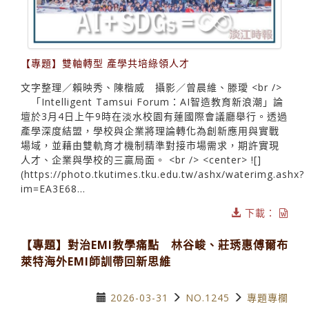
【專題】雙軸轉型 產學共培綠領人才
文字整理／賴映秀、陳楷威 攝影／曾晨維、滕璦 <br />
「Intelligent Tamsui Forum：AI智造教育新浪潮」論
壇於3月4日上午9時在淡水校園有蓮國際會議廳舉行。透過
產學深度結盟，學校與企業將理論轉化為創新應用與實戰
場域，並藉由雙軌育才機制精準對接市場需求，期許實現
人才、企業與學校的三贏局面。 <br /> <center> ![]
(https://photo.tkutimes.tku.edu.tw/ashx/waterimg.ashx?
im=EA3E68...
下載：
【專題】對治EMI教學痛點 林谷峻、莊琇惠傅爾布
萊特海外EMI師訓帶回新思維
2026-03-31
NO.1245
專題專欄