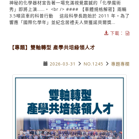
神秘的化學器材宣告著一場充滿視覺震撼的「化學魔術
秀」即將上演……。 <br /> #### 【車體規格解密】兩輛
3.5噸貨車的科普行動 這段科學長跑始於 2011 年。為了
響應「國際化學年」並紀念居禮夫人榮獲諾貝爾獎...
下載：
【專題】雙軸轉型 產學共培綠領人才
2026-03-31
NO.1245
專題專欄