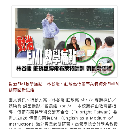
對治EMI教學痛點 林谷峻、莊琇惠傅爾布萊特海外EMI師
訓帶回新思維
圖文資訊、行動方案／林谷峻 莊琇惠 <br /> 專題採訪／
賴映秀 課堂攝影／曾晨維 <br /> 本校薦送由教育部指
導，傅爾布萊特學術交流基金會（Fulbright Taiwan）委
辦之2026 傅爾布萊特EMI（English as a Medium of
Instruction）海外專業師訓研習，商管學院會計學系教授