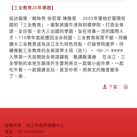
【三全教育20年專題】
採訪報導／賴映秀 徐若瑋 陳雅君 2005年肇始於蘭陽校
園的「三全教育」，複製英國牛津與劍橋學院，打造全英
語、全住宿、全大三出國的學園，旨在培養一流的國際人
才。110學年度起遷回淡水校園，三全教育政策不變，持續
擴大三全教育成為淡江文化特色亮點，打破學院邊界，持
續推動三全教育的全英語學士班（註1）。 <br /> ####
入學第一天就開始全英語課程 敢講敢溝通 在淡江，三
全學制的本地生跟境外生要用英文一起做小組作業，一起
吃午餐，一起蹺課去玩，甚至吵架，用英文的機會變多
了，英...
下載：
版權所有：淡江時報與媒體中心
電話：02-26250584