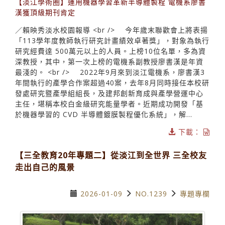
【淡江學術圈】運用機器學習革新半導體製程 電機系廖書
漢獲頂級期刊肯定
／賴映秀淡水校園報導 <br /> 今年歲末聯歡會上將表揚
「113學年度教師執行研究計畫績效卓著獎」，對象為執行
研究經費達 500萬元以上的人員。上榜10位名單，多為資
深教授，其中，第一次上榜的電機系副教授廖書漢是年資
最淺的。 <br /> 2022年9月來到淡江電機系，廖書漢3
年間執行的產學合作案超過40案，去年8月同時接任本校研
發處研究暨產學組組長，及建邦創新育成與產學營運中心
主任，堪稱本校白金級研究能量學者。近期成功開發「基
於機器學習的 CVD 半導體鍍膜製程優化系統」，解...
下載：
【三全教育20年專題二】從淡江到全世界 三全校友
走出自己的風景
2026-01-09
NO.1239
專題專欄