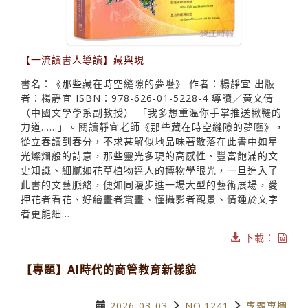
【一流讀書人導讀】藏與現
書名：《那些藏在時空縫隙的夢囈》 作者：楊靜宜 出版
者：楊靜宜 ISBN：978-626-01-5228-4 導讀／黃文倩
（中國文學學系副教授） 「我多想重溫你手掌推送鞦韆的
力道……」。閱讀靜宜老師《那些藏在時空縫隙的夢囈》，
從立春讀到春分，不求甚解似地品味著散落在此書中如星
光燦爛般的詩意，那些靈光多現的高感性、豐富飽滿的文
史知識、細膩如花草植物達人的博物學眼光，一旦進入了
此書的文藝脈絡，便如同漫步進一場大型的藝術展場，愛
押花者看花、好繪畫者賞畫、懂攝影者觀景、情鍾於文字
者更能細...
下載：
【專題】AI時代的商管教育新樣貌
2026-03-03
NO.1241
專題專欄