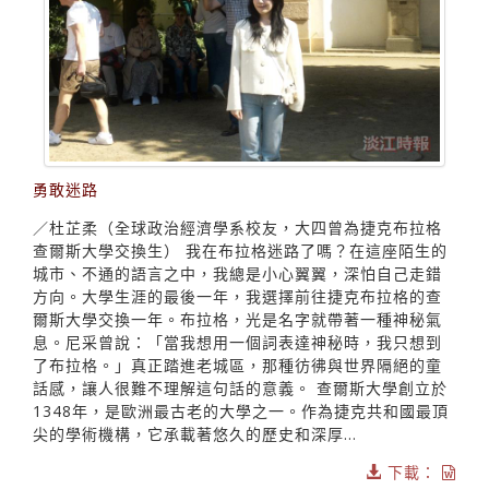
勇敢迷路
／杜芷柔（全球政治經濟學系校友，大四曾為捷克布拉格
查爾斯大學交換生） 我在布拉格迷路了嗎？在這座陌生的
城市、不通的語言之中，我總是小心翼翼，深怕自己走錯
方向。大學生涯的最後一年，我選擇前往捷克布拉格的查
爾斯大學交換一年。布拉格，光是名字就帶著一種神秘氣
息。尼采曾說：「當我想用一個詞表達神秘時，我只想到
了布拉格。」真正踏進老城區，那種彷彿與世界隔絕的童
話感，讓人很難不理解這句話的意義。 查爾斯大學創立於
1348年，是歐洲最古老的大學之一。作為捷克共和國最頂
尖的學術機構，它承載著悠久的歷史和深厚...
下載：