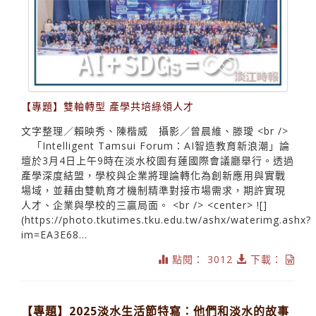
【專題】雙軸轉型 產學共培綠領人才
文字整理／賴映秀、陳楷威 攝影／曾晨維、滕璦 <br />
「Intelligent Tamsui Forum：AI智造教育新浪潮」論
壇於3月4日上午9時在淡水校園有蓮國際會議廳舉行。透過
產學深度結盟，學校與企業將理論轉化為創新應用與實戰
場域，並藉由雙軌育才機制精準對接市場需求，期許實現
人才、企業與學校的三贏局面。 <br /> <center> ![]
(https://photo.tkutimes.tku.edu.tw/ashx/waterimg.ashx?
im=EA3E68...
點閱： 3012
下載：
【專題】2025淡水生活節特寫：他們和淡水的故事