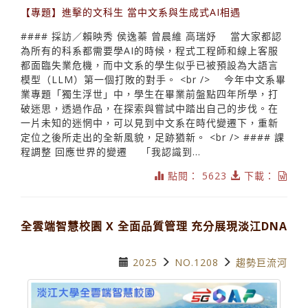
【專題】進擊的文科生 當中文系與生成式AI相遇
#### 採訪／賴映秀 侯逸蓁 曾晨維 高瑞妤 當大家都認
為所有的科系都需要學AI的時候，程式工程師和線上客服
都面臨失業危機，而中文系的學生似乎已被預設為大語言
模型（LLM）第一個打敗的對手。 <br /> 今年中文系畢
業專題「獨生浮世」中，學生在畢業前盤點四年所學，打
破迷思，透過作品，在探索與嘗試中踏出自己的步伐。在
一片未知的迷惘中，可以見到中文系在時代變遷下，重新
定位之後所走出的全新風貌，足跡猶新。 <br /> #### 課
程調整 回應世界的變遷 「我認識到...
點閱： 5623
下載：
全雲端智慧校園 X 全面品質管理 充分展現淡江DNA
2025
NO.1208
趨勢巨流河