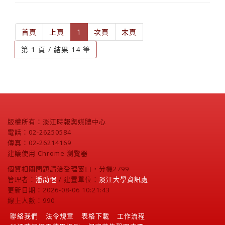
(current)
首頁
上頁
1
次頁
末頁
第 1 頁 / 結果 14 筆
版權所有：淡江時報與媒體中心
電話：02-26250584
傳真：02-26214169
建議使用 Chrome 瀏覽器
個資相關問題請洽受理窗口，分機2799
管理者：
潘劭愷
/ 建置單位：
淡江大學資訊處
更新日期：2026-08-06 10:21:43
線上人數：990
聯絡我們
法令規章
表格下載
工作流程