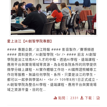
愛上淡江【AI創智學院專題】
#### 專題企劃／淡江時報 #### 影音製作／賽博頻道
#### 資料提供／AI創智學院 <br /> #### 前言 AI創智
學院是淡江培育AI+人才的中樞，透過AI學程、遠端課程、
應用平台與實境場域等資源，為全校各院系所的同學提供
微學分線上課程、AI實作體驗工作坊、AI國際證照輔導工
作坊等服務。無論任何學院、系所，只要是淡江的學生，
都可以一起參與學習AI。 <br /> 109年8月1日正式成立，
AI創智學院為整合AI學程、遠端課程、應用平台與實境場
域之資源平臺，目的在...
點閱： 2331
下載：