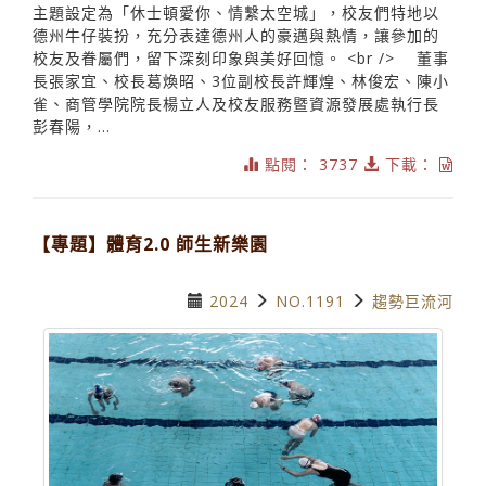
主題設定為「休士頓愛你、情繫太空城」，校友們特地以
德州牛仔裝扮，充分表達德州人的豪邁與熱情，讓參加的
校友及眷屬們，留下深刻印象與美好回憶。 <br /> 董事
長張家宜、校長葛煥昭、3位副校長許輝煌、林俊宏、陳小
雀、商管學院院長楊立人及校友服務暨資源發展處執行長
彭春陽，...
點閱： 3737
下載：
【專題】體育2.0 師生新樂園
2024
NO.1191
趨勢巨流河