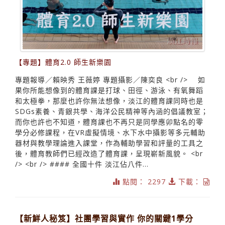
【專題】體育2.0 師生新樂園
專題報導／賴映秀 王薇婷 專題攝影／陳奕良 <br /> 如
果你所能想像到的體育課是打球、田徑、游泳、有氧舞蹈
和太極拳，那麼也許你無法想像，淡江的體育課同時也是
SDGs素養、青銀共學、海洋公民精神等內涵的倡議教室；
而你也許也不知道，體育課也不再只是同學應卯點名的零
學分必修課程，在VR虛擬情境、水下水中攝影等多元輔助
器材與教學理論進入課堂，作為輔助學習和評量的工具之
後，體育教師們已經改造了體育課，呈現嶄新風貌。 <br
/> <br /> #### 全國十件 淡江佔八件...
點閱： 2297
下載：
【新鮮人秘笈】社團學習與實作 你的關鍵1學分