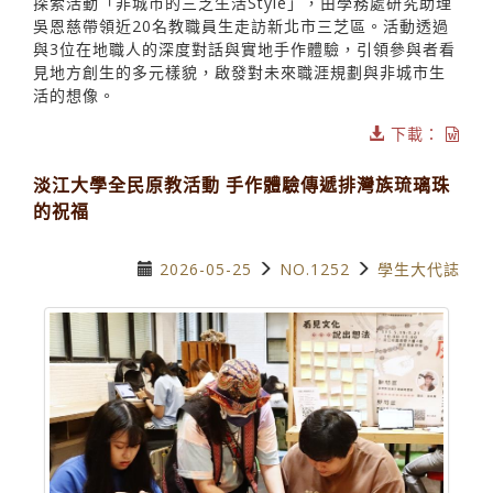
探索活動「非城市的三芝生活Style」，由學務處研究助理
吳恩慈帶領近20名教職員生走訪新北市三芝區。活動透過
與3位在地職人的深度對話與實地手作體驗，引領參與者看
見地方創生的多元樣貌，啟發對未來職涯規劃與非城市生
活的想像。
下載：
淡江大學全民原教活動 手作體驗傳遞排灣族琉璃珠
的祝福
2026-05-25
NO.1252
學生大代誌