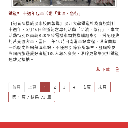
鐵道社 十週年包車活動「北濱．急行」
【記者陳楷威淡水校園報導】淡江大學鐵道社為慶祝創社
十週年，5月16日舉辦紀念專列活動「北濱．急行」。本次
活動特別以兩輛R20型柴電機車頭雙機編組牽引，搭配經典
的莒光號客車，當日上午10時自南港車站啟程，沿宜蘭線
一路駛向終點蘇澳車站，不僅吸引跨系所學生、歷屆校友
與國內旅遊愛好者近180人報名參與，沿線更聚集大批鐵道
迷駐足搶拍。
下載：
(current)
首頁
上頁
1
2
3
4
次頁
末頁
第 1 頁 / 結果 73 筆