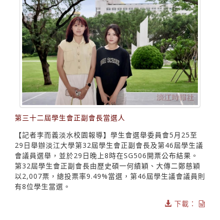
第三十二屆學生會正副會長當選人
【記者李而義淡水校園報導】學生會選舉委員會5月25至
29日舉辦淡江大學第32屆學生會正副會長及第46屆學生議
會議員選舉，並於29日晚上8時在SG506開票公布結果。
第32屆學生會正副會長由歷史碩一何績穎、大傳二鄭慈穎
以2,007票，總投票率9.49%當選，第46屆學生議會議員則
有8位學生當選。
下載：