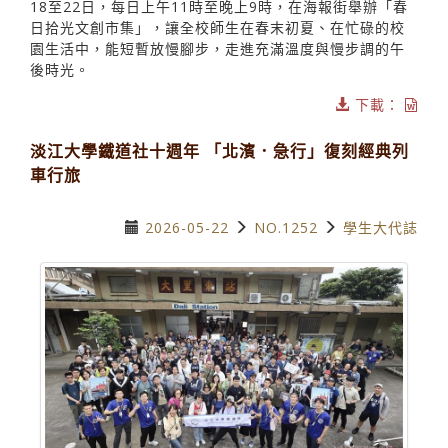
18至22日，每日上午11時至晚上9時，在海報街舉辦「春
日拾光文創市集」，讓全校師生在春末初夏、在忙碌的校
園生活中，能短暫放慢腳步，走進充滿溫度與慢步調的午
後時光。
下載：
淡江大學鐵道社十週年 「北濱．急行」復刻經典列
車行旅
2026-05-22
NO.1252
學生大代誌