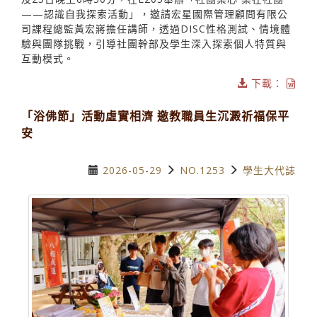
——認識自我探索活動」，邀請宏星國際管理顧問有限公
司課程總監黃宏嶈擔任講師，透過DISC性格測試、情境體
驗與團隊挑戰，引導社團幹部及學生深入探索個人特質與
互動模式。
下載：
「浴佛節」活動虛實相濟 邀教職員生沉澱祈福保平
安
2026-05-29
NO.1253
學生大代誌