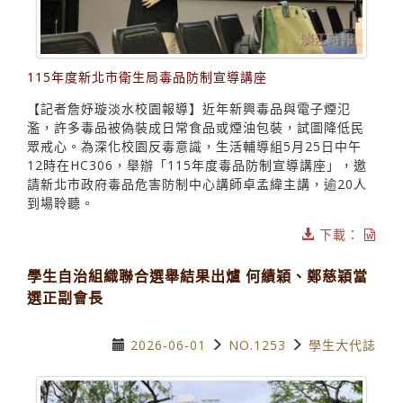
115年度新北市衛生局毒品防制宣導講座
【記者詹妤璇淡水校園報導】近年新興毒品與電子煙氾
濫，許多毒品被偽裝成日常食品或煙油包裝，試圖降低民
眾戒心。為深化校園反毒意識，生活輔導組5月25日中午
12時在HC306，舉辦「115年度毒品防制宣導講座」，邀
請新北市政府毒品危害防制中心講師卓孟緯主講，逾20人
到場聆聽。
下載：
學生自治組織聯合選舉結果出爐 何績穎、鄭慈穎當
選正副會長
2026-06-01
NO.1253
學生大代誌