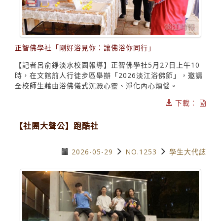
正智佛學社「剛好浴見你：讓佛浴你同行」
【記者呂俞錚淡水校園報導】正智佛學社5月27日上午10
時，在文館前人行徒步區舉辦「2026淡江浴佛節」，邀請
全校師生藉由浴佛儀式沉澱心靈、淨化內心煩惱。
下載：
【社團大聲公】跑酷社
2026-05-29
NO.1253
學生大代誌