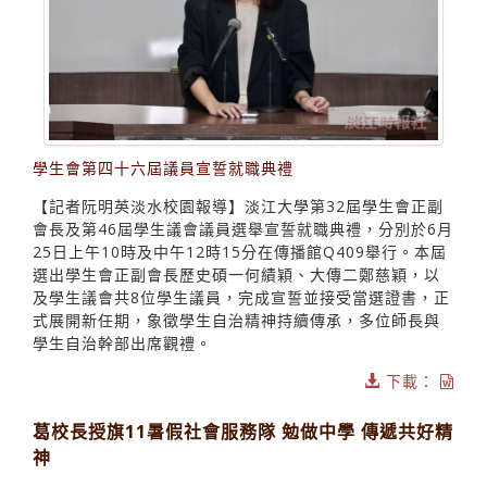
學生會第四十六屆議員宣誓就職典禮
【記者阮明英淡水校園報導】淡江大學第32屆學生會正副
會長及第46屆學生議會議員選舉宣誓就職典禮，分別於6月
25日上午10時及中午12時15分在傳播館Q409舉行。本屆
選出學生會正副會長歷史碩一何績穎、大傳二鄭慈穎，以
及學生議會共8位學生議員，完成宣誓並接受當選證書，正
式展開新任期，象徵學生自治精神持續傳承，多位師長與
學生自治幹部出席觀禮。
下載：
葛校長授旗11暑假社會服務隊 勉做中學 傳遞共好精
神