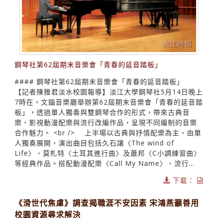
鋼琴社第62屆期末音樂會「青春的延音踏板」
#### 鋼琴社第62屆期末音樂會「青春的延音踏板」
【記者陳雅君淡水校園報導】淡江大學鋼琴社5月14日晚上
7時在，文錙音樂廳舉辦第62屆期末音樂會「青春的延音踏
板」，透過單人獨奏與雙鋼琴合作的形式，帶來古典音
樂、影視動漫配樂與流行改編作品，呈現不同編制的音樂
合作魅力。 <br /> 上半場以古典與抒情配樂為主，由單
人獨奏展開，演出曲目包括久石讓〈The wind of
Life〉、莫札特〈土耳其進行曲〉及蕭邦〈C小調練習曲〉
等經典作品。搭配動漫配樂〈Call My Name〉、流行...
下載：
《滑世代焦慮》調查揭職涯不安因素 宋鴻燕籲善用
校園資源尋求解決