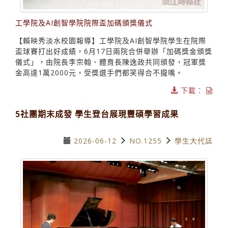
工學院及AI創智學院院際盃加碼頒獎儀式
【賴映秀淡水校園報導】工學院及AI創智學院學生在院際
盃球賽打出好成績，6月17日兩院合併舉辦「加碼獎金頒獎
儀式」，由院長李宗翰、體育長陳逸政共同頒發，冠軍獎
金高達1萬2000元，受獎選手們都笑得合不攏嘴。
下載：
5社團期末成發 學生登台展現豐碩學習成果
2026-06-12
NO.1255
學生大代誌