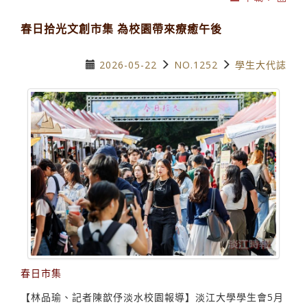
春日拾光文創市集 為校園帶來療癒午後
2026-05-22
NO.1252
學生大代誌
春日市集
【林品瑜、記者陳歆伃淡水校園報導】淡江大學學生會5月