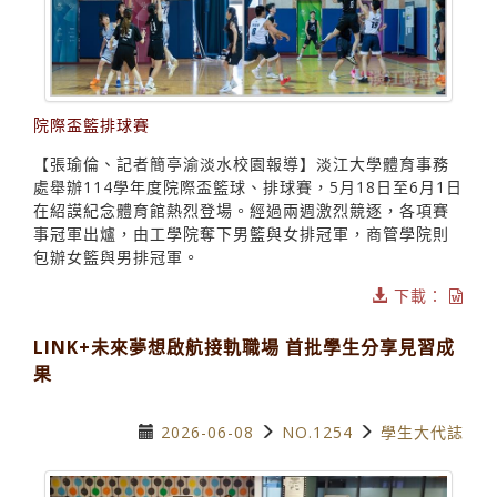
院際盃籃排球賽
【張瑜倫、記者簡亭渝淡水校園報導】淡江大學體育事務
處舉辦114學年度院際盃籃球、排球賽，5月18日至6月1日
在紹謨紀念體育館熱烈登場。經過兩週激烈競逐，各項賽
事冠軍出爐，由工學院奪下男籃與女排冠軍，商管學院則
包辦女籃與男排冠軍。
下載：
LINK+未來夢想啟航接軌職場 首批學生分享見習成
果
2026-06-08
NO.1254
學生大代誌