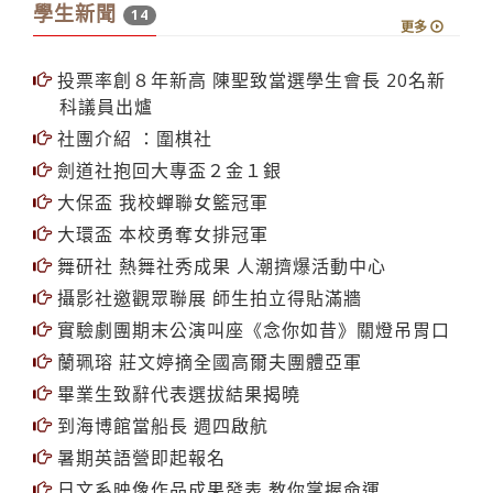
學生新聞
14
更多
投票率創８年新高 陳聖致當選學生會長 20名新
科議員出爐
社團介紹 ：圍棋社
劍道社抱回大專盃２金１銀
大保盃 我校蟬聯女籃冠軍
大環盃 本校勇奪女排冠軍
舞研社 熱舞社秀成果 人潮擠爆活動中心
攝影社邀觀眾聯展 師生拍立得貼滿牆
實驗劇團期末公演叫座《念你如昔》關燈吊胃口
蘭珮瑢 莊文婷摘全國高爾夫團體亞軍
畢業生致辭代表選拔結果揭曉
到海博館當船長 週四啟航
暑期英語營即起報名
日文系映像作品成果發表 教你掌握命運