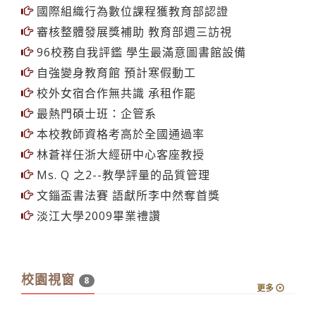
國際組織行為數位課程獲教育部認證
審核整體發展獎補助 教育部週三訪視
96校務自我評鑑 學生最滿意圖書館設備
自強變身教育館 預計寒假動工
校外女宿合作無共識 承租作罷
最熱門碩士班：企管系
本校教師資格考高於全國通過率
林蒼祥任浙大經研中心客座教授
Ms. Q 之2--教學評量的品質管理
文錙盃書法賽 語獻所李中然奪首獎
淡江大學2009畢業禮讚
校園視窗
8
更多