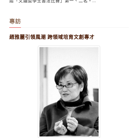
屆「文錙盃學生書法比賽」第一、二名。...
專訪
趙雅麗引領風潮 跨領域培育文創專才