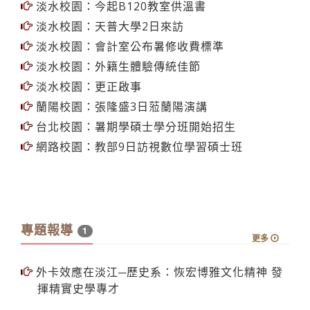
淡水校園：今起B120教室供溫書
淡水校園：天普大學2日來訪
淡水校園：會計室公布暑修收費標準
淡水校園：外籍生體驗傳統佳節
淡水校園：更正啟事
蘭陽校園：張隆盛3日蒞蘭陽演講
台北校園：暑期學碩士學分班開始招生
網路校園：教部9日訪視數位學習碩士班
專題報導
1
更多
外卡效應在淡江─歷史系：恢宏博雅文化精神 發
揮精實史學專才