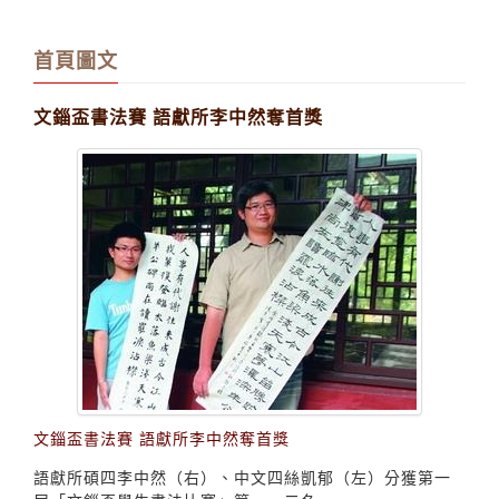
首頁圖文
文錙盃書法賽 語獻所李中然奪首獎
文錙盃書法賽 語獻所李中然奪首獎
語獻所碩四李中然（右）、中文四絲凱郁（左）分獲第一