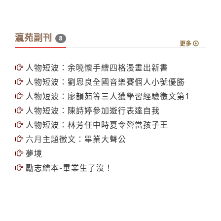
瀛苑副刊
8
更多
人物短波：余曉懷手繪四格漫畫出新書
人物短波：劉恩良全國音樂賽個人小號優勝
人物短波：廖韻茹等三人獲學習經驗徵文第1
人物短波：陳詩婷參加遊行表達自我
人物短波：林芳任中時夏令營當孩子王
六月主題徵文：畢業大聲公
夢境
勵志繪本-畢業生了沒！