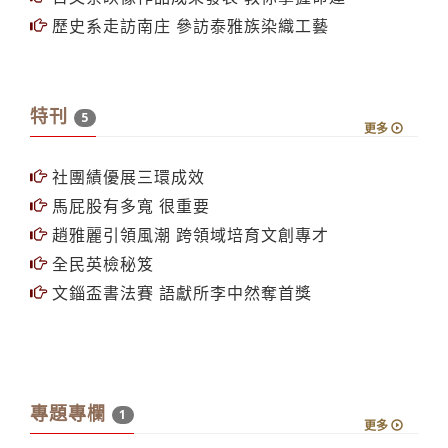
歷史系走訪南庄 參訪泰雅族染織工藝
特刊
5
更多
社團績優展三環成效
馬屁股有多寬 很重要
趙雅麗引領風潮 跨領域培育文創專才
全民英檢秘笈
文錙盃書法賽 語獻所李中然奪首獎
專題專欄
1
更多