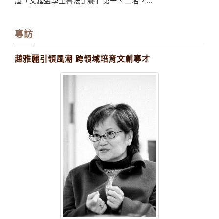
屆「文錙盃學生書法比賽」第一、二名。...
專訪
趙雅麗引領風潮 跨領域培育文創專才