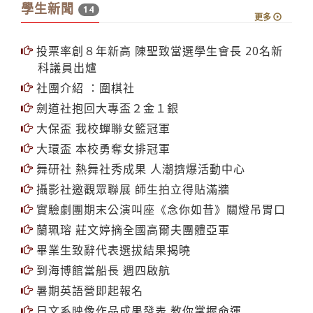
學生新聞
14
更多
投票率創８年新高 陳聖致當選學生會長 20名新
科議員出爐
社團介紹 ：圍棋社
劍道社抱回大專盃２金１銀
大保盃 我校蟬聯女籃冠軍
大環盃 本校勇奪女排冠軍
舞研社 熱舞社秀成果 人潮擠爆活動中心
攝影社邀觀眾聯展 師生拍立得貼滿牆
實驗劇團期末公演叫座《念你如昔》關燈吊胃口
蘭珮瑢 莊文婷摘全國高爾夫團體亞軍
畢業生致辭代表選拔結果揭曉
到海博館當船長 週四啟航
暑期英語營即起報名
日文系映像作品成果發表 教你掌握命運