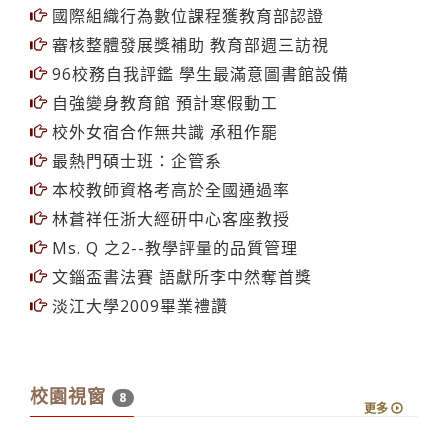
國際組織行為數位課程獲教育部認證
審核整體發展獎補助 教育部週三訪視
96校務自我評鑑 學生最滿意圖書館設備
自強變身教育館 預計寒假動工
校外女宿合作無共識 承租作罷
最熱門碩士班：企管系
本校教師資格考高於全國通過率
林蒼祥任浙大經研中心客座教授
Ms. Q 之2--教學評量的品質管理
文錙盃書法賽 語獻所李中然奪首獎
淡江大學2009畢業禮讚
校園視窗
8
更多