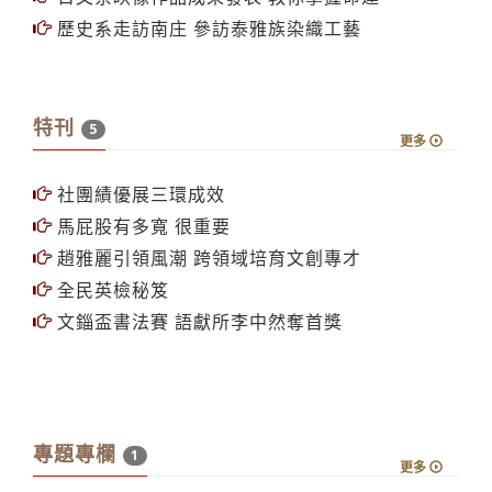
歷史系走訪南庄 參訪泰雅族染織工藝
特刊
5
更多
社團績優展三環成效
馬屁股有多寬 很重要
趙雅麗引領風潮 跨領域培育文創專才
全民英檢秘笈
文錙盃書法賽 語獻所李中然奪首獎
專題專欄
1
更多