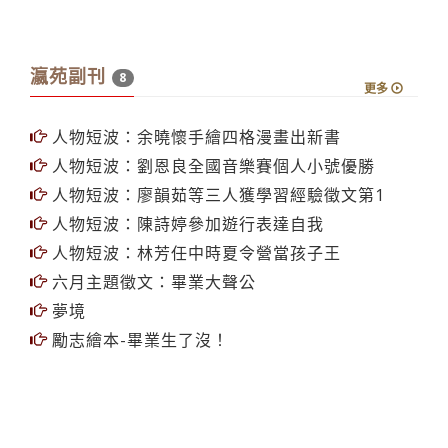
瀛苑副刊
8
更多
人物短波：余曉懷手繪四格漫畫出新書
人物短波：劉恩良全國音樂賽個人小號優勝
人物短波：廖韻茹等三人獲學習經驗徵文第1
人物短波：陳詩婷參加遊行表達自我
人物短波：林芳任中時夏令營當孩子王
六月主題徵文：畢業大聲公
夢境
勵志繪本-畢業生了沒！