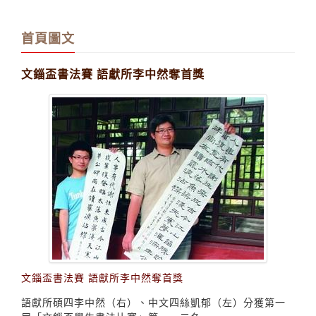
首頁圖文
文錙盃書法賽 語獻所李中然奪首獎
文錙盃書法賽 語獻所李中然奪首獎
語獻所碩四李中然（右）、中文四絲凱郁（左）分獲第一