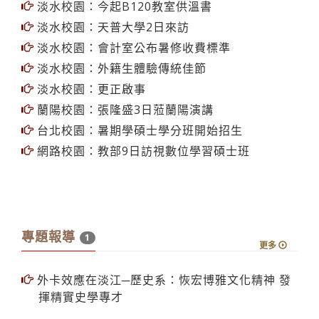
淡水校園：今起B120教室供溫書
淡水校園：天普大學2日來訪
淡水校園：會計室公布暑修收費標準
淡水校園：外籍生體驗傳統佳節
淡水校園：更正啟事
蘭陽校園：張隆盛3日蒞蘭陽演講
台北校園：暑期學碩士學分班開始招生
網路校園：教部9日訪視數位學習碩士班
專題報導
1
更多
外卡效應在淡江─歷史系：恢宏博雅文化精神 發
揮精實史學專才