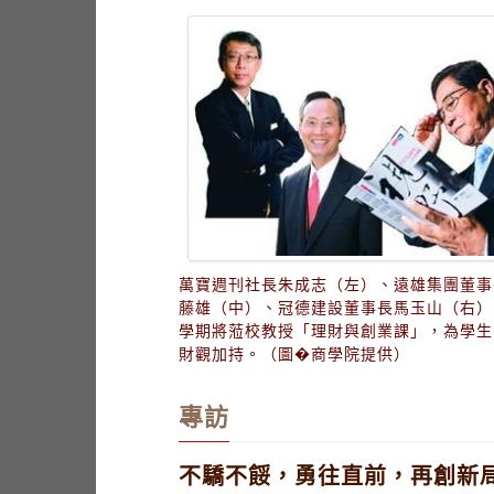
萬寶週刊社長朱成志（左）、遠雄集團董事
藤雄（中）、冠德建設董事長馬玉山（右）
學期將蒞校教授「理財與創業課」，為學生
財觀加持。（圖�商學院提供）
專訪
不驕不餒，勇往直前，再創新