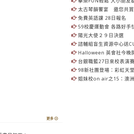
擊樂FUN輕鬆 大小朋友
太古琴韻饗宴 邀您共賞
免費英語課 28日報名
59校慶運動會 各路好手
陽光大使２９日決選
諮輔組盲生資源中心送C
Halloween 英會社今晚
台銀職籃27日來校表演
98新社團登場：彩虹天
姐妹校on air之15：
更多