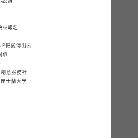
都說讚
快來報名
UP把愛傳出去
開趴
賽
堂創意服務社
澳洲昆士蘭大學