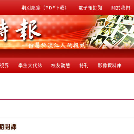
期別總覽（PDF下載）
電子報訂閱
關於我們
視界
學生大代誌
校友動態
特刊
影像資料庫
期開課