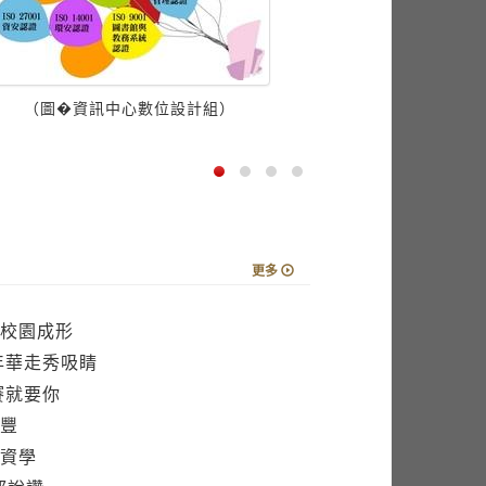
（攝影
（圖�資訊中心數位設計組）
更多
校園成形
年華走秀吸睛
賽就要你
穫豐
資學