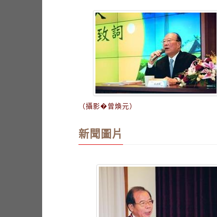
（攝影�曾煥元）
新聞圖片