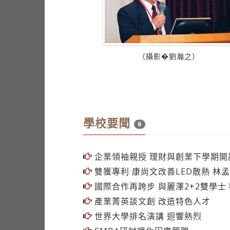
931嘉翔）
（攝影�劉瀚之）
學校要聞
6
企業領袖親授 理財與創業下學期開
雙獲專利 康尚文改善LED散熱 林
國際合作再跨步 與麗澤2+2雙學士
產業菁英談文創 改造特色人才
世界大學排名演講 迴響熱烈