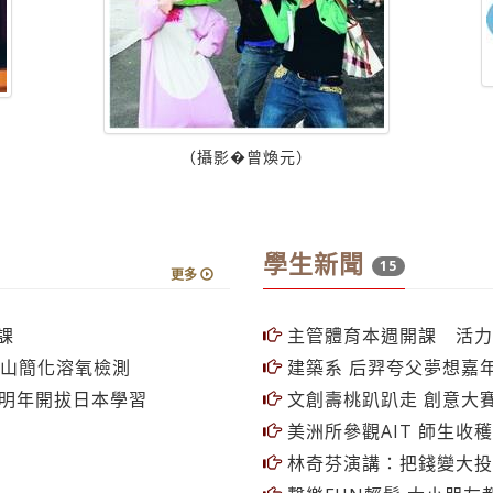
（攝影�曾煥元）
學生新聞
15
更多
課
主管體育本週開課 活力
孟山簡化溶氧檢測
建築系 后羿夸父夢想嘉
 明年開拔日本學習
文創壽桃趴趴走 創意大
美洲所參觀AIT 師生收
林奇芬演講：把錢變大投