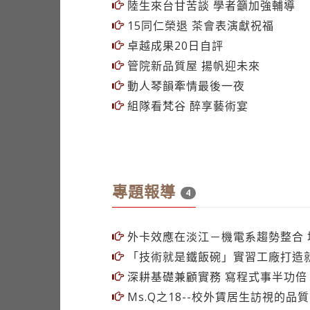
陸生來台甘苦談 學者籲加強輔導
15同仁榮退 茶會表演獻祝福
卓越成果20日自評
管院新品質屋 揚帆迎未來
動人琴韻牽情最後一夜
組隊看梵谷 醉享藝術宴
專題報導
4
外卡效應在淡江－機電系趨勢整合 
「技術就是鐵飯碗」實習工廠打造
深耕基礎兼顧實務 寫程式事半功倍
Ms.Q之18--校外賃居生訪視的品