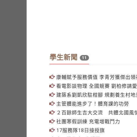
學生新聞
11
康輔賦予服務價值 李青芳獲傑出領
看電影談物理 全國競賽 劉柏修請
建築系劉凱欣駐柑腳 規劃養生村地
主管體能進步了！體育課的功勞
２百餘師生吉大交流 共體北國風
社團寒假訓練 充電增戰鬥力
17服務隊18日接授旗