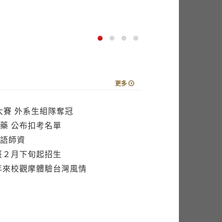
更多
大賽 外系生組隊奪冠
藥 公布扣考名單
語師資
班２月下旬起招生
年來校觀摩體驗台灣風情