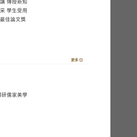
講 傳授新知
采 學生受用
最佳論文獎
更多
鑽研儒家美學