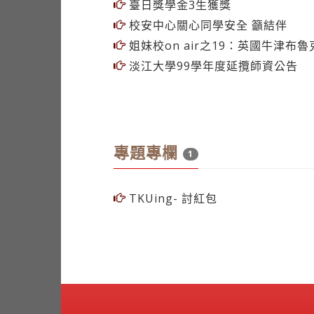
臺日獎學金3生獲獎
校安中心關心同學安全 籲結伴
姐妹校on air之19：英國牛津布
淡江大學99學年度延攬師資公告
專題專欄
1
TKUing- 討紅包