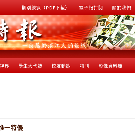
期別總覽（PDF下載）
電子報訂閱
關於我們
視界
學生大代誌
校友動態
特刊
影像資料庫
唯一特優