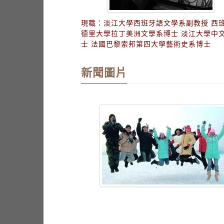
現職：淡江大學西班牙語文學系副教授 西
德里大學拉丁美洲文學系博士 淡江大學中
士 法國巴黎索邦第四大學藝術史系博士
新聞圖片
，感情融洽。（圖�陳俐
供）