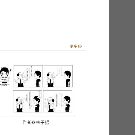
更多
作者�林子揚
Sir Tim Cowei
俐