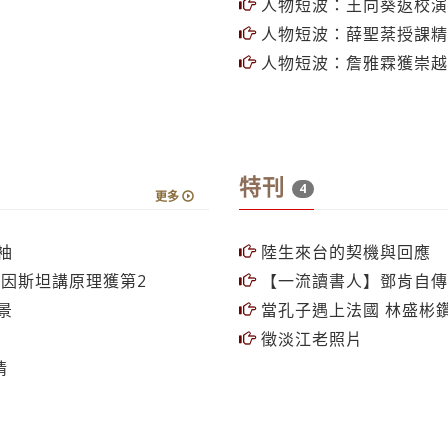
人物短波：王向葵返校演
人物短波：薛聖棻授課精
人物短波：詹雅霖獲崇越
特刊
4
更多
袖
陸生來台的契機與回應
愛因斯坦講原理獲第2
【一流讀書人】鄧肯自傳
景
當孔子遇上法國 林盛彬
徵淡江老照片
情