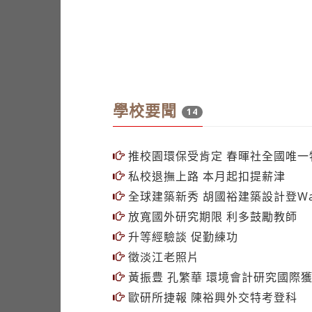
學校要聞
14
推校園環保受肯定 春暉社全國唯一
私校退撫上路 本月起扣提薪津
全球建築新秀 胡國裕建築設計登Wal
放寬國外研究期限 利多鼓勵教師
升等經驗談 促勤練功
徵淡江老照片
黃振豊 孔繁華 環境會計研究國際
歐研所捷報 陳裕興外交特考登科