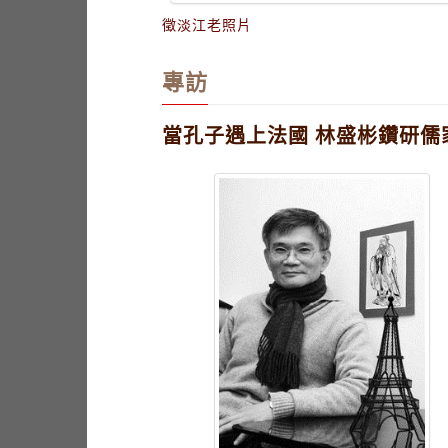
徵淡江老照片
專訪
當孔子遇上法國 林盛彬鑽研儒