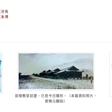
班牙馬
文系博
宮燈教室初建，已見今日雛形。（本報資料照片、
曾煥元翻拍）