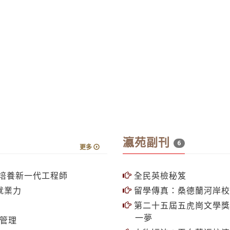
瀛苑副刊
6
更多
培養新一代工程師
全民英檢秘笈
就業力
留學傳真：桑德蘭河岸校
第二十五屆五虎崗文學獎
一夢
質管理