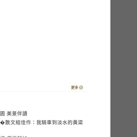
更多
園 美景伴讀
�散文組佳作：我騎車到淡水的黃粱