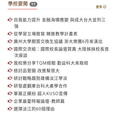
學校要聞
11
更多
自我能力提升 金融海嘯應變 與成大台大並列三
強
從學習立場敘寫 精進教學計畫表
廣州大學期簽交換生協議 浙大樂團6月來演出
國際交流組：國際校長論壇賀壽 大陸姊妹校長首
次座談
我校樂分享TQM經驗 勤益科大來取經
檢討品管圈 改進幫很大
研討戰略趨勢建構淡江學派
研發處觀摩台科大產學合作
畢展正繽紛 超人KUSO宣傳
企業最愛時報論壇-教師篇
選擇淡江的60個理由