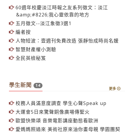
60週年校慶淡江時報之友系列徵文：淡江
&amp;#8226;我心靈依靠的地方
五月徵文--淡江象徵3選1
編者按
人物短波：壹週刊免費改造 張靜怡成時尚名媛
智慧財產權小測驗
全民英檢秘笈
學生新聞
14
更多
校務人員滿意度調查 學生心聲Speak up
大運會5日來驚聲銅像廣場傳聖火
歐盟快樂頌 音樂電影講座動態看歐洲
愛媽媽照過來 美術社原來油你畫母親 學園團契