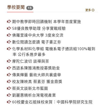
學校要聞
15
更多
期中教學即時回饋機制 本學年首度實施
58優良教學助理 分享實戰經驗
佛羅里達中央大學 3度來交流
數位閱讀怎麼讀 電子書正夯
化學系材料化學組 電機系電子通訊組100%報到
率 公行系進步最多
摩陀仁波切 談禪與茶
西語系陳雅鴻教授募獎助金
傳美輝藝 藝術大師共襄盛舉
校友陳映真 蔡素芬 獲金鼎獎
蔡英文談新北市藍圖
劉麗惠精析台灣電視產業
60校慶金石姐妹校來賀：中國科學院研究生院