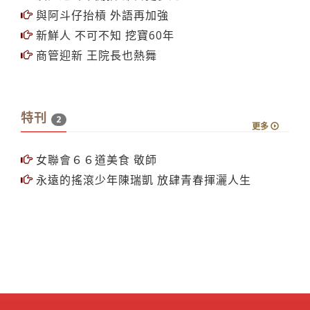
與阿斗仔抬槓 外語再加強
新鮮人 不可不知 挖寶60年
商管迎新 王院長也熱舞
特刊
2
更多
女聯會６６道美食 敬師
永遠的搖滾少年陳瑞凱 放肆青春揮灑人生