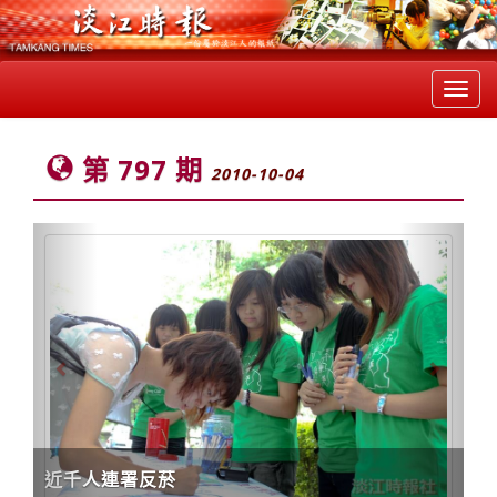
Toggl
navig
第 797 期
2010-10-04
Previous
Next
近千人連署反菸