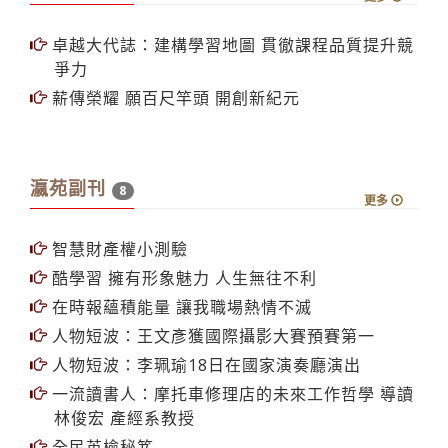
卓越大代誌：建構學習地圖 貫徹課程品質提升競
爭力
薪傳榮耀 願百尺竿頭 開創新紀元
瀛苑副刊
8
更多
智慧財產權小測驗
酷學習 擁有形象魅力 人生無往不利
在時報蘊積能量 讓我職場熱情不滅
人物短波：王文彥獲國際攝影大賽預賽第一
人物短波：李珮瑜18日在國家演奏廳演出
一流讀書人：摩托車修理店的未來工作哲學 導讀
林俊宏 產經系教授
全民英檢秘笈