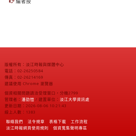
【多益大勝利】文／李金安（英文系講師）
編者按
版權所有：淡江時報與媒體中心
電話：02-26250584
傳真：02-26214169
建議使用 Chrome 瀏覽器
個資相關問題請洽受理窗口，分機2799
管理者：
潘劭愷
/ 建置單位：
淡江大學資訊處
更新日期：2026-08-06 10:21:43
線上人數：1383