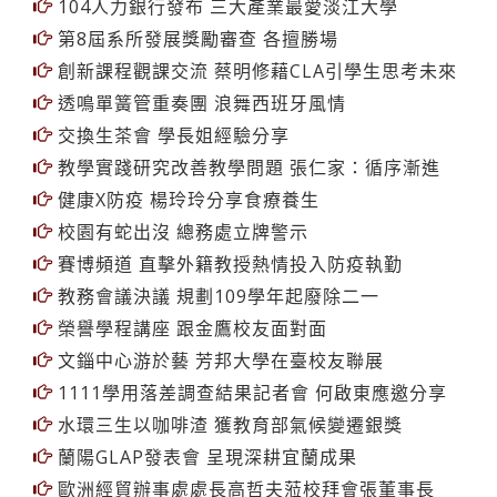
更多
104人力銀行發布 三大產業最愛淡江大學
第8屆系所發展獎勵審查 各擅勝場
創新課程觀課交流 蔡明修藉CLA引學生思考未來
透鳴單簧管重奏團 浪舞西班牙風情
交換生茶會 學長姐經驗分享
教學實踐研究改善教學問題 張仁家：循序漸進
健康X防疫 楊玲玲分享食療養生
校園有蛇出沒 總務處立牌警示
賽博頻道 直擊外籍教授熱情投入防疫執勤
教務會議決議 規劃109學年起廢除二一
榮譽學程講座 跟金鷹校友面對面
文錙中心游於藝 芳邦大學在臺校友聯展
1111學用落差調查結果記者會 何啟東應邀分享
水環三生以咖啡渣 獲教育部氣候變遷銀獎