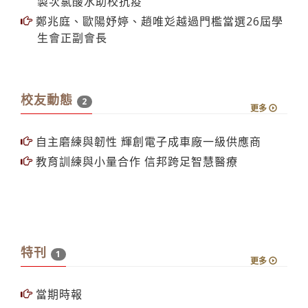
【校園話題人物】化學系教授謝仁傑 傳遞正能量
製次氯酸水助校抗疫
鄭兆庭、歐陽妤婷、趙唯彣越過門檻當選26屆學
生會正副會長
校友動態
2
更多
自主磨練與韌性 輝創電子成車廠一級供應商
教育訓練與小量合作 信邦跨足智慧醫療
特刊
1
更多