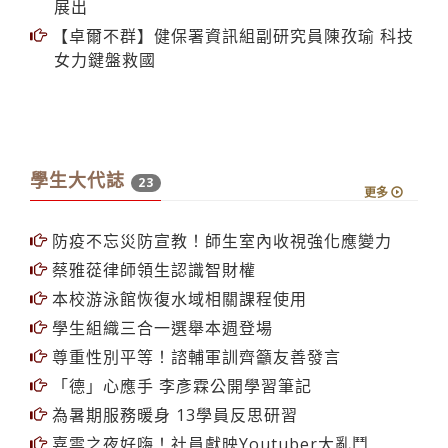
淑燕 科技教學 活化課程
【人物短波】李逸詩指導國小生彩繪 屏東演武場
展出
【卓爾不群】健保署資訊組副研究員陳孜瑜 科技
女力鍵盤救國
學生大代誌
23
更多
防疫不忘災防宣教！師生室內收視強化應變力
蔡雅蓯律師領生認識智財權
本校游泳館恢復水域相關課程使用
學生組織三合一選舉本週登場
尊重性別平等！諮輔軍訓齊籲友善發言
「德」心應手 李彥霖公開學習筆記