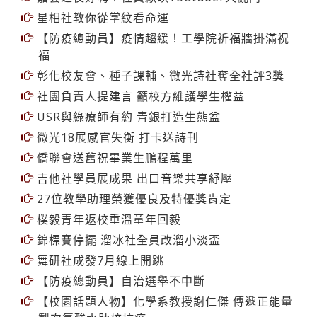
為暑期服務暖身 13學員反思研習
嘉雲之夜好嗨！社員獻映Youtuber大亂鬥
星相社教你從掌紋看命運
【防疫總動員】疫情趨緩！工學院祈福牆掛滿祝
福
彰化校友會、種子課輔、微光詩社奪全社評3獎
社團負責人提建言 籲校方維護學生權益
USR與綠療師有約 青銀打造生態盆
微光18展感官失衡 打卡送詩刊
僑聯會送舊祝畢業生鵬程萬里
吉他社學員展成果 出口音樂共享紓壓
27位教學助理榮獲優良及特優獎肯定
樸毅青年返校重溫童年回毅
錦標賽停擺 溜冰社全員改溜小淡盃
舞研社成發7月線上開跳
【防疫總動員】自治選舉不中斷