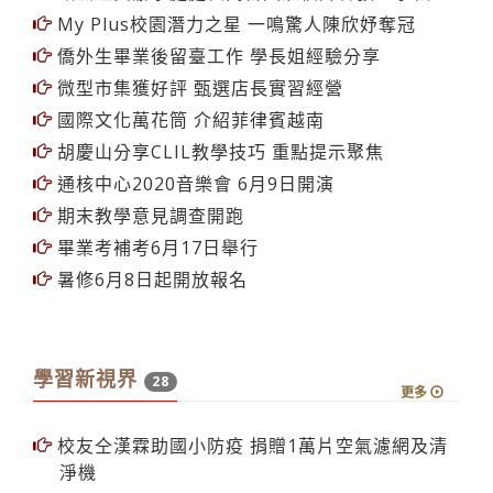
蘭陽GLAP發表會 呈現深耕宜蘭成果
歐洲經貿辦事處處長高哲夫蒞校拜會張董事長
My Plus校園潛力之星 一鳴驚人陳欣妤奪冠
僑外生畢業後留臺工作 學長姐經驗分享
微型市集獲好評 甄選店長實習經營
國際文化萬花筒 介紹菲律賓越南
胡慶山分享CLIL教學技巧 重點提示聚焦
通核中心2020音樂會 6月9日開演
期末教學意見調查開跑
畢業考補考6月17日舉行
暑修6月8日起開放報名
學習新視界
28
更多