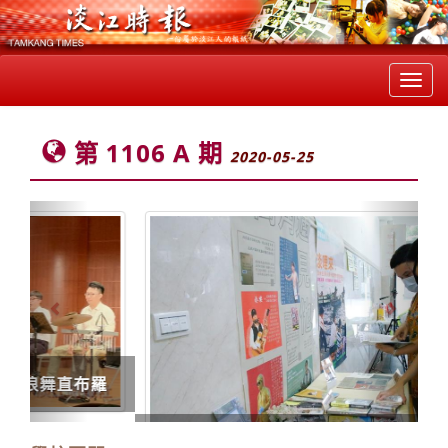
Toggl
navig
第 1106 A 期
2020-05-25
Previous
Next
文學週