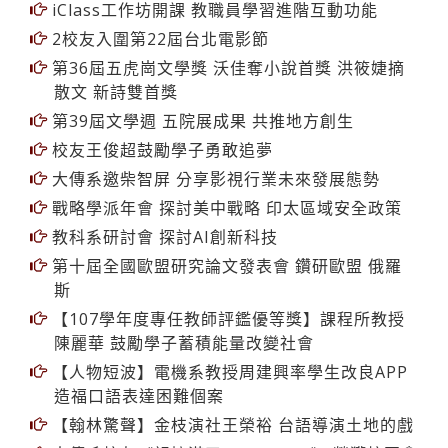
校友仝漢霖助國小防疫 捐贈1萬片空氣濾網及清
淨機
iClass工作坊開課 教職員學習進階互動功能
2校友入圍第22屆台北電影節
第36屆五虎崗文學獎 沃佳奪小說首獎 洪筱婕摘
散文 新詩雙首獎
第39屆文學週 五院展成果 共推地方創生
校友王俊超鼓勵學子勇敢追夢
大傳系邀柴智屏 分享影視行業未來發展態勢
戰略學派年會 探討美中戰略 印太區域安全政策
教科系研討會 探討AI創新科技
第十屆全國歐盟研究論文發表會 鑽研歐盟 俄羅
斯
【107學年度專任教師評鑑優等獎】課程所教授
陳麗華 鼓勵學子蓄積能量改變社會
【人物短波】電機系教授周建興率學生改良APP
造福口語表達困難個案