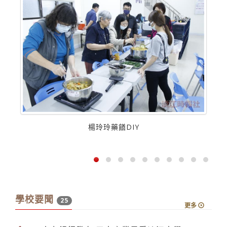
作競
楊玲玲藥饍DIY
學校要聞
25