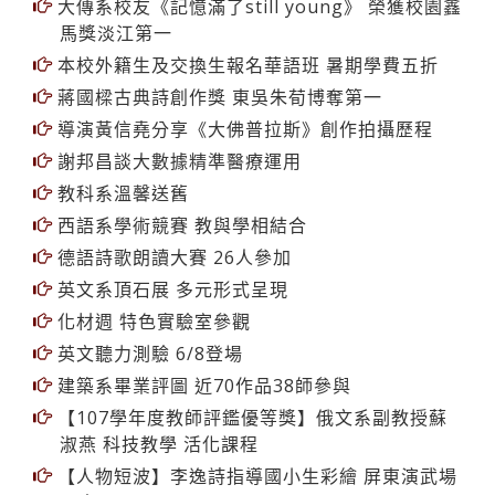
【翰林驚聲】金枝演社王榮裕 台語導演土地的戲
大傳系校友《記憶滿了still young》 榮獲校園鑫
馬獎淡江第一
本校外籍生及交換生報名華語班 暑期學費五折
蔣國樑古典詩創作獎 東吳朱荀博奪第一
導演黃信堯分享《大佛普拉斯》️創作拍攝歷程
謝邦昌談大數據精準醫療運用
教科系溫馨送舊
西語系學術競賽 教與學相結合
德語詩歌朗讀大賽 26人參加
英文系頂石展 多元形式呈現
化材週 特色實驗室參觀
英文聽力測驗 6/8登場
建築系畢業評圖 近70作品38師參與
【107學年度教師評鑑優等獎】俄文系副教授蘇