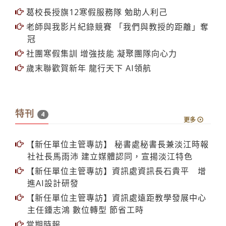
葛校長授旗12寒假服務隊 勉助人利己
老師與我影片紀錄競賽 「我們與教授的距離」奪
冠
社團寒假集訓 增強技能 凝聚團隊向心力
歲末聯歡賀新年 龍行天下 AI領航
特刊
4
更多
【新任單位主管專訪】 秘書處秘書長兼淡江時報
社社長馬雨沛 建立媒體認同，宣揚淡江特色
【新任單位主管專訪】資訊處資訊長石貴平 增
進AI設計研發
【新任單位主管專訪】資訊處遠距教學發展中心
主任鍾志鴻 數位轉型 節省工時
當期時報