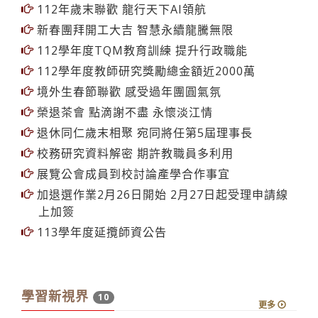
112年歲末聯歡 龍行天下AI領航
新春團拜開工大吉 智慧永續龍騰無限
112學年度TQM教育訓練 提升行政職能
112學年度教師研究獎勵總金額近2000萬
境外生春節聯歡 感受過年團圓氣氛
榮退茶會 點滴謝不盡 永懷淡江情
退休同仁歲末相聚 宛同將任第5屆理事長
校務研究資料解密 期許教職員多利用
展覽公會成員到校討論產學合作事宜
加退選作業2月26日開始 2月27日起受理申請線
上加簽
113學年度延攬師資公告
學習新視界
10
更多