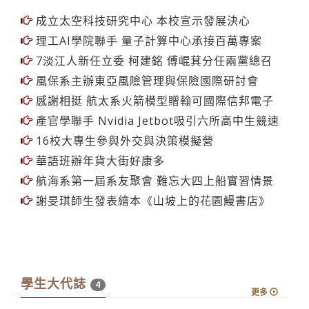
成立太空科技研究中心 本校宣示發展決心
理工AI學院聯手 量子計算中心承接百萬專案
7淡江人新任立委 柯建銘 傅崐萁分任兩黨總召
風保系主辦東亞風險管理與保險國際研討會
感謝相挺 航太系火箭模型贈翰可國際信邦電子
產官學聯手 Nvidia Jetbot吸引六所高中生競速
16校大專生參與外交與決策模擬營
華語班辦年貨大街好康多
航海系第一屆系友聚會 難忘大四上船實習情景
謝旻琪師生發表繪本《山坡上的花園鰻書店》
學生大代誌
4
更多