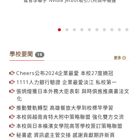
產官學聯手 Nvidia Jetbot吸引六所高中競速
學校要聞
18
更多
Cheers公布2024企業最愛 本校27度摘冠
1111人力銀行驗證 企業最愛淡江 私校第一
張炳煌獲日本外務大臣表彰 與時俱進推廣書法文
化
推動雙軌轉型 高雄餐旅大學到校標竿學習
本校與越南肯特大附中策略聯盟 強化雙方交流
本校與日本橫濱女學院高等學校簽訂策略聯盟
秘書處 資訊處主管交接 感謝貢獻期許新頁