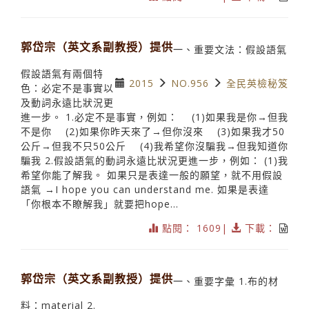
郭岱宗（英文系副教授）提供
一、重要文法：假設語氣
假設語氣有兩個特
2015
NO.956
全民英檢秘笈
色：必定不是事實以
及動詞永遠比狀況更
進一步。 1.必定不是事實，例如： (1)如果我是你→但我
不是你 (2)如果你昨天來了→但你沒來 (3)如果我才50
公斤→但我不只50公斤 (4)我希望你沒騙我→但我知道你
騙我 2.假設語氣的動詞永遠比狀況更進一步，例如： (1)我
希望你能了解我。 如果只是表達一般的願望，就不用假設
語氣 →I hope you can understand me. 如果是表達
「你根本不瞭解我」就要把hope...
點閱： 1609|
下載：
郭岱宗（英文系副教授）提供
一、重要字彙 1.布的材
料：material 2.