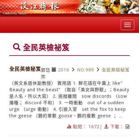
Toggl
navig
全民英檢祕笈
全民英檢秘笈
2016
NO.989
全民英檢秘笈
郭岱
宗
（英文系退休副教授） 實用語 1. 鮮花插在牛糞上 like"
Beauty and the beast” （取自「美女與野獸」；Beauty
是人名，所以大寫） 2. 挑撥離間 sow discords （sow
播種； discord 不和） 3. 一時衝動 out of a sudden
urge （urge 衝動） 4. 引狼入室 set the fox to keep
the geese （鵝的單數 goose、鵝的複數 geese ； ...
點閱： 1672|
下載：