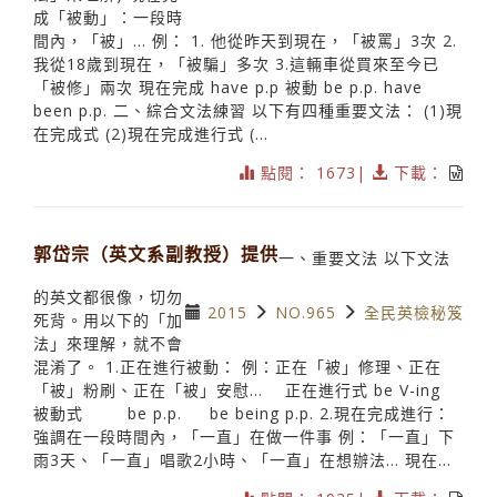
成「被動」：一段時
間內，「被」… 例： 1. 他從昨天到現在，「被罵」3次 2.
我從18歲到現在，「被騙」多次 3.這輛車從買來至今已
「被修」兩次 現在完成 have p.p 被動 be p.p. have
been p.p. 二、綜合文法練習 以下有四種重要文法： (1)現
在完成式 (2)現在完成進行式 (...
點閱： 1673|
下載：
郭岱宗（英文系副教授）提供
一、重要文法 以下文法
的英文都很像，切勿
2015
NO.965
全民英檢秘笈
死背。用以下的「加
法」來理解，就不會
混淆了。 1.正在進行被動： 例：正在「被」修理、正在
「被」粉刷、正在「被」安慰… 正在進行式 be V-ing
被動式 be p.p. be being p.p. 2.現在完成進行：
強調在一段時間內，「一直」在做一件事 例：「一直」下
雨3天、「一直」唱歌2小時、「一直」在想辦法… 現在...