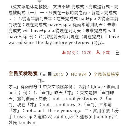
宗
（英文系退休副教授） 文法不難 完成式、完成進行式、完
成被動式（一） 一、只要在一段時間之內，就是﹤完成式
﹥： 1.從兩年前到去年：過去完成式 had+p.p 2.從兩年前
到現在：現在完成式 have+p.p a.從兩年前到明天：未來
完成式 will have+p.p b.從現在到明天：未來完成式 will
have+p.p 例： (1)我從前天等到現在（現在完成） I have
waited since the day before yesterday. (2)我...
點閱： 1570|
下載：
全民英檢秘笈
2015
NO.984
全民英檢秘笈
「直
到…
才…」有兩部分 1.中英文順序顛倒； 2.前面用not，後面用
until； 例： 1.「直到」昨天「才」：英文是把「直到昨
天」搬到後面，然後： not … until yesterday. 2.「直
到」現在「才」：not … until now. 3.「直到」三年前
「才」：not… until three years ago. 二、實用字彙 1.分
手 break up 2.道歉(v.) apologize 3.道歉(n.) apology 4.
姓氏 family n...