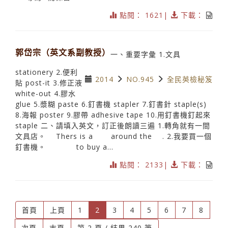
點閱： 1621|
下載：
郭岱宗（英文系副教授）
一、重要字彙 1.文具
stationery 2.便利
2014
NO.945
全民英檢秘笈
貼 post-it 3.修正液
white-out 4.膠水
glue 5.漿糊 paste 6.釘書機 stapler 7.釘書針 staple(s)
8.海報 poster 9.膠帶 adhesive tape 10.用釘書機釘起來
staple 二、請填入英文，訂正後朗讀三遍 1.轉角就有一間
文具店。 Thers is a around the . 2.我要買一個
釘書機。 to buy a...
點閱： 2133|
下載：
(current)
首頁
上頁
1
2
3
4
5
6
7
8
次頁
末頁
第 2 頁 / 結果 240 筆