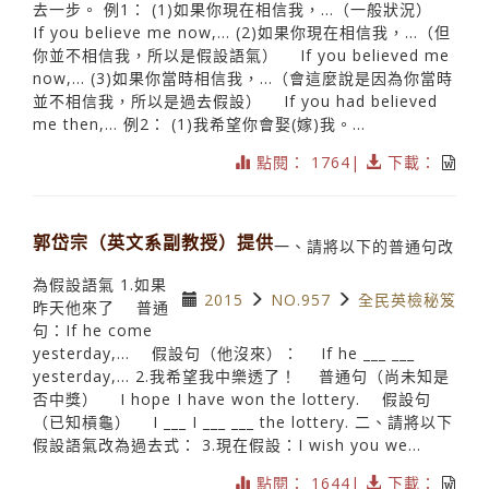
去一步。 例1： (1)如果你現在相信我，…（一般狀況）
If you believe me now,… (2)如果你現在相信我，…（但
你並不相信我，所以是假設語氣） If you believed me
now,… (3)如果你當時相信我，…（會這麼說是因為你當時
並不相信我，所以是過去假設） If you had believed
me then,… 例2： (1)我希望你會娶(嫁)我。...
點閱： 1764|
下載：
郭岱宗（英文系副教授）提供
一、請將以下的普通句改
為假設語氣 1.如果
2015
NO.957
全民英檢秘笈
昨天他來了 普通
句：If he come
yesterday,... 假設句（他沒來）： If he ___ ___
yesterday,... 2.我希望我中樂透了！ 普通句（尚未知是
否中獎） I hope I have won the lottery. 假設句
（已知槓龜） I ___ I ___ ___ the lottery. 二、請將以下
假設語氣改為過去式： 3.現在假設：I wish you we...
點閱： 1644|
下載：