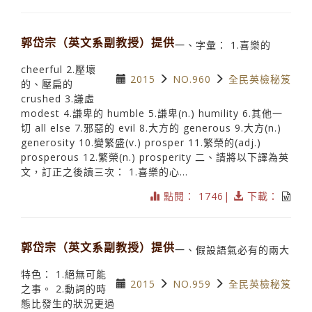
郭岱宗（英文系副教授）提供
一、字彙： 1.喜樂的
cheerful 2.壓壞
2015
NO.960
全民英檢秘笈
的、壓扁的
crushed 3.謙虛
modest 4.謙卑的 humble 5.謙卑(n.) humility 6.其他一
切 all else 7.邪惡的 evil 8.大方的 generous 9.大方(n.)
generosity 10.變繁盛(v.) prosper 11.繁榮的(adj.)
prosperous 12.繁榮(n.) prosperity 二、請將以下譯為英
文，訂正之後讀三次： 1.喜樂的心...
點閱： 1746|
下載：
郭岱宗（英文系副教授）提供
一、假設語氣必有的兩大
特色： 1.絕無可能
2015
NO.959
全民英檢秘笈
之事。 2.動詞的時
態比發生的狀況更過