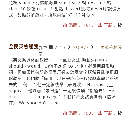
花枝 squid 7.有殼類海鮮 shellfish 8.蚵 oyster 9.蛤
clam 10.螃蟹 crab 11.甜點 dessert(沙漠desert)(記憶方
式：甜點愈多愈好，所以兩個"s") 12.冰沙 s...
點閱： 1610|
下載：
全民英檢秘笈
2015
NO.977
全民英檢秘笈
郭岱
宗
（英文系退休副教授） 一、重要文法 助動詞(can、
should、would……)何不定詞”to”之後，必須用原形動
詞，但如果這句話必須表示過去怎麼辦？既然只能使用原
形動詞，我們就「借用」現在完成式來取代原本需要的過
去式。 例： 1.他一定很快樂（表現狀） He must ___
happy. 2.他以前（或曾經）一定很快樂（指過去） He
must ___ ___happy. 例： 1.我們不應該責備他（指現
在） We shouldn't___ hi...
點閱： 1530|
下載：