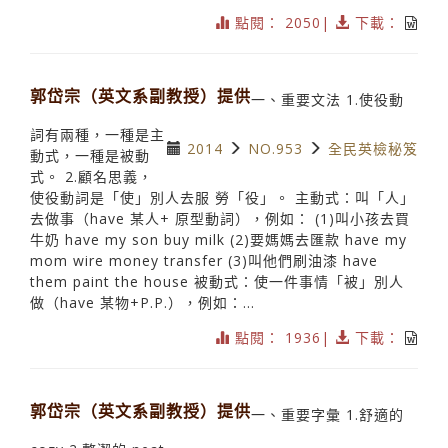
點閱： 2050|
下載：
郭岱宗（英文系副教授）提供
一、重要文法 1.使役動
詞有兩種，一種是主
2014
NO.953
全民英檢秘笈
動式，一種是被動
式。 2.顧名思義，
使役動詞是「使」別人去服 勞「役」。 主動式：叫「人」
去做事（have 某人+ 原型動詞），例如： (1)叫小孩去買
牛奶 have my son buy milk (2)要媽媽去匯款 have my
mom wire money transfer (3)叫他們刷油漆 have
them paint the house 被動式：使一件事情「被」別人
做（have 某物+P.P.），例如：...
點閱： 1936|
下載：
郭岱宗（英文系副教授）提供
一、重要字彙 1.舒適的